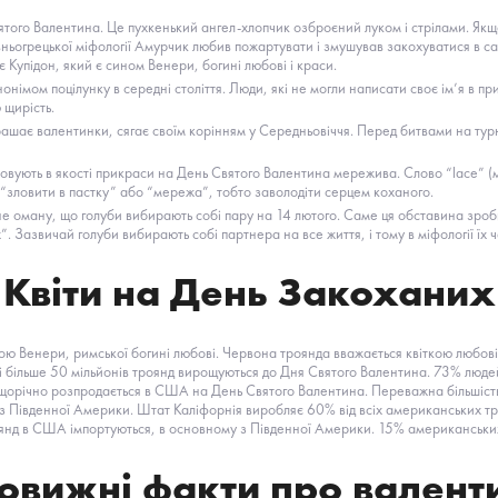
того Валентина. Це пухкенький ангел-хлопчик озброєний луком і стрілами. Якщ
авньогрецької міфології Амурчик любив пожартувати і змушував закохуватися в сам
 Купідон, який є сином Венери, богині любові і краси.
онімом поцілунку в середні століття. Люди, які не могли написати своє ім’я в при
 щирість.
рашає валентинки, сягає своїм корінням у Середньовіччя. Перед битвами на тур
овують в якості прикраси на День Святого Валентина мережива. Слово “lace” (
 “зловити в пастку” або “мережа”, тобто заволодіти серцем коханого.
не оману, що голуби вибирають собі пару на 14 лютого. Саме ця обставина зро
. Зазвичай голуби вибирають собі партнера на все життя, і тому в міфології їх 
Квіти на День Закоханих
ю Венери, римської богині любові. Червона троянда вважається квіткою любові
іті більше 50 мільйонів троянд вирощуються до Дня Святого Валентина. 73% людей
 щорічно розпродається в США на День Святого Валентина. Переважна більшіст
 Південної Америки. Штат Каліфорнія виробляє 60% від всіх американських троя
янд в США імпортуються, в основному з Південної Америки. 15% американських
овижні факти про валент