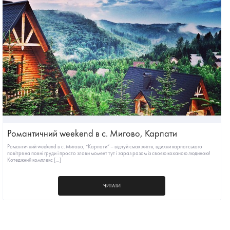
Романтичний weekend в с. Мигово, Карпати
Романтичний weekend в с. Мигово, “Карпати” – відчуй смак життя, вдихни карпатського
повітря на повні груди і просто злови момент тут і зараз разом із своєю коханою людиною!
Котеджний комплекс […]
ЧИТАТИ