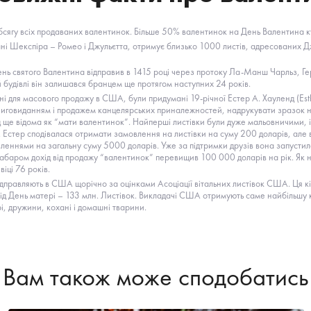
бсягу всіх продаваних валентинок. Більше 50% валентинок на День Валентина куп
ані Шекспіра – Ромео і Джульєтта, отримує близько 1000 листів, адресованих Д
нь святого Валентина відправив в 1415 році через протоку Ла-Манш Чарльз, Гер
й будівлі він залишався бранцем ще протягом наступних 24 років.
і для масового продажу в США, були придумані 19-річної Естер А. Хауленд (Esth
ниговиданням і продажем канцелярських приналежностей, надрукувати зразок н
ще відома як “мати валентинок”. Найперші листівки були дуже мальовничими, і
. Естер сподівалася отримати замовлення на листівки на суму 200 доларів, але в
леннями на загальну суму 5000 доларів. Уже за підтримки друзів вона запустил
забаром дохід від продажу “валентинок” перевищив 100 000 доларів на рік. Як н
іці 76 років.
правляють в США щорічно за оцінками Асоціації вітальних листівок США. Ця кільк
слід День матері – 133 млн. Листівок. Викладачі США отримують саме найбільшу к
рі, дружини, кохані і домашні тварини.
Вам також може сподобатись