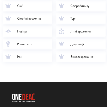
Сім'ї
Співробітнику
Сімейні враження
Тури
Повітря
Літні враження
Романтика
Дегустації
Ігри
Зимові враження