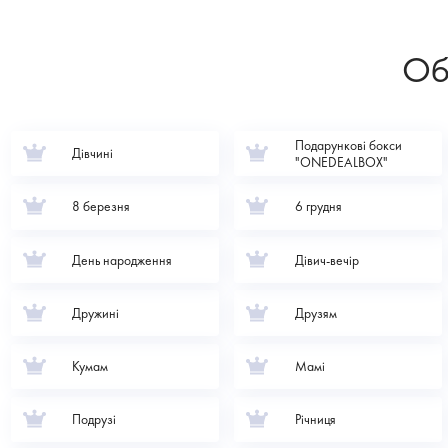
Об
Подарункові бокси
Дівчині
"ONEDEALBOX"
8 березня
6 грудня
День народження
Дівич-вечір
Дружині
Друзям
Кумам
Мамі
Подрузі
Річниця