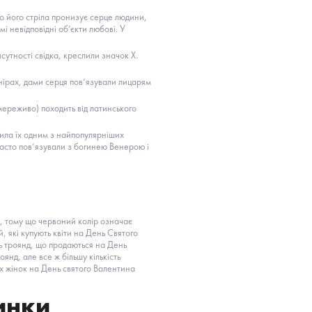
о його стріла пронизує серце людини,
і невідповідні об’єкти любові. У
сутності свідка, креслили значок X.
нірах, дами серця пов’язували лицарям
мереживо) походить від латинського
била їх одним з найпопулярніших
часто пов’язували з богинею Венерою і
, тому що червоний колір означає
, які купують квіти на День Святого
ь троянд, що продаються на День
нд, але все ж більшу кількість
 жінок на День святого Валентина
инки