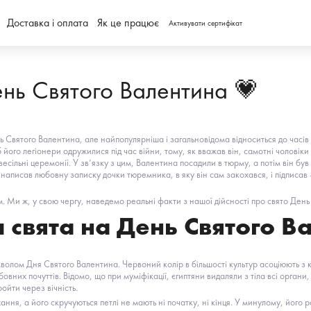
Доставка і оплата
Як це працює
Активувати сертифікат
ень Святого Валентина 💗
ь Святого Валентина, але найпопулярніша і загальновідома відноситься до часів Р
щоб його легіонери одружилися під час війни, тому, як вважав він, самотні чолові
 весільні церемонії. У зв’язку з цим, Валентина посадили в тюрму, а потім він б
написав любовну записку дочки тюремника, в яку він сам закохався, і підписав 
. Ми ж, у свою чергу, наведемо реальні факти з нашої дійсності про свято День
 свята на День Святого В
олом Дня Святого Валентина. Червоний колір в більшості культур асоціюють з к
них почуттів. Відомо, що при муміфікації, єгиптяни видаляли з тіла всі органи,
ойти через вічність.
ння, а його скручуються петлі не мають ні початку, ні кінця. У минулому, його 