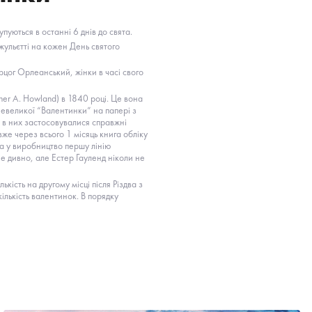
уються в останні 6 днів до свята.
жульєтті на кожен День святого
цог Орлеанський, жінки в часі свого
er A. Howland) в 1840 році. Це вона
евеликої “Валентинки” на папері з
 в них застосовувалися справжні
же через всього 1 місяць книга обліку
а у виробництво першу лінію
е дивно, але Естер Гауленд ніколи не
ість на другому місці після Різдва з
ількість валентинок. В порядку