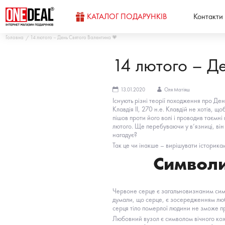
КАТАЛОГ ПОДАРУНКІВ
Контакти
Головна
14 лютого – День Святого Валентина 💗
14 лютого – Д
13.01.2020
Оля Матіяш
Існують різні теорії походження про Ден
Клавдія II, 270 н.е. Клавдій не хотів, 
пішов проти його волі і проводив таємні
лютого. Ще перебуваючи у в’язниці, він 
нагадує?
Так це чи інакше – вирішувати історикам
Символи
Червоне серце є загальновизнаним симв
думали, що серце, є зосередженням любов
серця тіло померлої людини не зможе пр
Любовний вузол є символом вічного коха