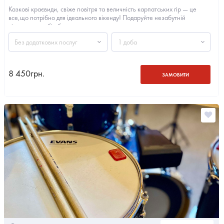
Казкові краєвиди, свіже повітря та величність карпатських гір — це
все,що потрібно для ідеального вікенду! Подаруйте незабутній
відпочинок собі або...
Без додаткових послуг
1 доба
8 450
грн.
ЗАМОВИТИ