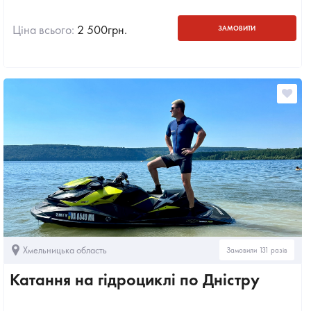
Ціна всього:
2 500
грн.
ЗАМОВИТИ
Хмельницька область
Замовили 131 разів
Катання на гідроциклі по Дністру