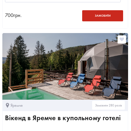
700
грн.
ЗАМОВИТИ
Яремче
Замовили 280 разів
Вікенд в Яремче в купольному готелі