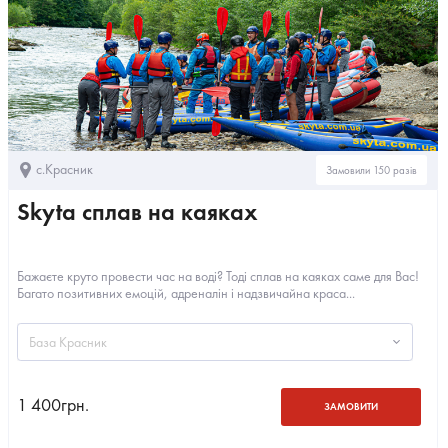
с.Красник
Замовили 150 разів
Skyta сплав на каяках
Бажаєте круто провести час на воді? Тоді сплав на каяках саме для Вас!
Багато позитивних емоцій, адреналін і надзвичайна краса...
База Красник
1 400
грн.
ЗАМОВИТИ