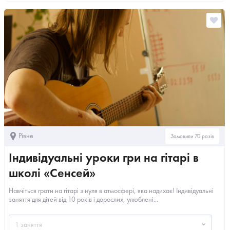
Рівне
Замовили 70 разів
Індивідуальні уроки гри на гітарі в
школі «Сенсей»
Навчіться грати на гітарі з нуля в атмосфері, яка надихає! Індивідуальні
заняття для дітей від 10 років і дорослих, улюблені...
1 заняття