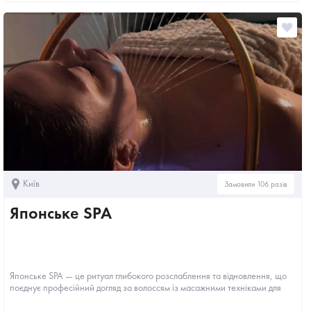
Київ
Замовили 106 разів
Японське SPA
Японське SPA — це ритуал глибокого розслаблення та відновлення, що
поєднує професійний догляд за волоссям із масажними техніками для
голови,...