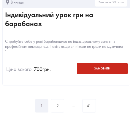
Вінниця
Замовили 53 разів
Індивідуальний урок гри на
барабанах
Спробуйте себе у ролі барабанщика на індивідуальному занятті з
професійним викладачем. Навіть якщо ви ніколи не грали на музичних
інструментах,...
Ціна всього:
700
грн.
ЗАМОВИТИ
1
2
…
41