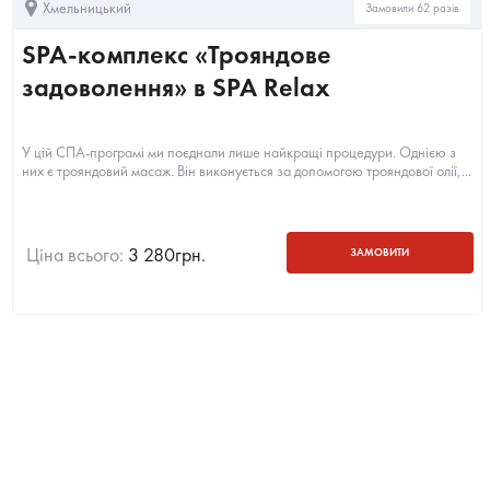
Хмельницький
Замовили 62 разів
SPA-комплекс «Трояндове
задоволення» в SPA Relax
У цій СПА-програмі ми поєднали лише найкращі процедури. Однією з
них є трояндовий масаж. Він виконується за допомогою трояндової олії,...
Ціна всього:
3 280
грн.
ЗАМОВИТИ