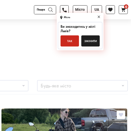
0
Products
Місто
UA
search
Місто
Ви знаходитесь у місті
Львів
?
ТАК
ЗМІНИТИ
Будь-яке місто