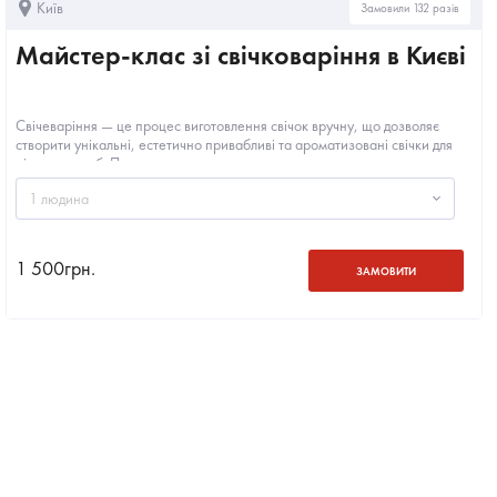
Київ
Замовили 132 разів
Майстер-клас зі свічковаріння в Києві
Свічеваріння — це процес виготовлення свічок вручну, що дозволяє
створити унікальні, естетично привабливі та ароматизовані свічки для
різних потреб. Подару...
1 людина
1 500
грн.
ЗАМОВИТИ