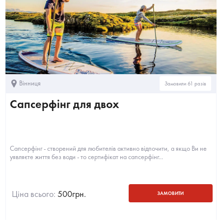
Вінниця
Замовили 61 разів
Сапсерфінг для двох
Сапсерфінг - створений для любителів активно відпочити, а якщо Ви не
уявляєте життя без води - то сертифікат на сапсерфінг...
Ціна всього:
500
грн.
ЗАМОВИТИ