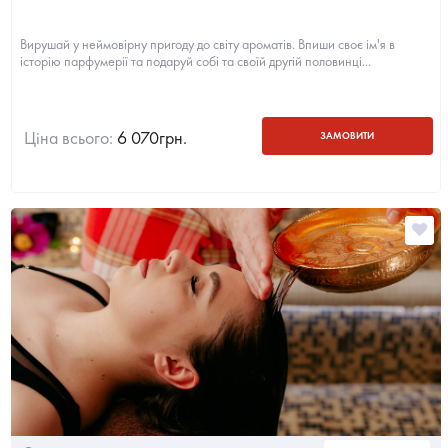
Вирушай у неймовірну пригоду до світу ароматів. Впиши своє ім'я в
історію парфумерії та подаруй собі та своїй другій половинці...
Ціна всього:
6 070
грн.
ЗАМОВИТИ