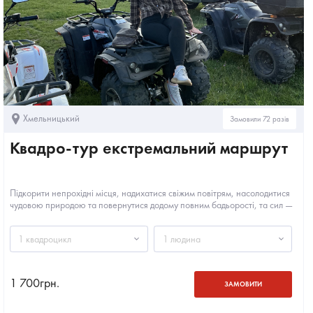
Хмельницький
Замовили 72 разів
Квадро-тур екстремальний маршрут
Підкорити непрохідні місця, надихатися свіжим повітрям, насолодитися
чудовою природою та повернутися додому повним бадьорості, та сил —
це лише мала...
1 квадроцикл
1 людина
1 700
грн.
ЗАМОВИТИ