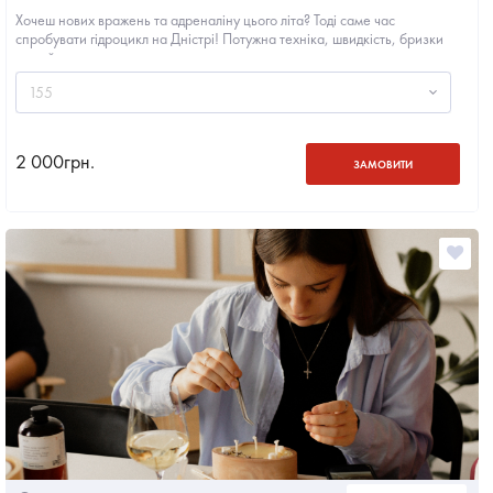
Хочеш нових вражень та адреналіну цього літа? Тоді саме час
спробувати гідроцикл на Дністрі! Потужна техніка, швидкість, бризки
води й...
155
2 000
грн.
ЗАМОВИТИ