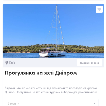
Київ
Замовили 81 разів
Прогулянка на яхті Дніпром
Відпочиньте від міської метушні під вітрилами та насолодіться красою
Дніпра. Прогулянка на яхті стане чудовим вибором для романтичного
побачення, сімейного...
2 години