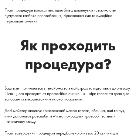
Після процедури волосся виглядає більш доглянутим і свіжим, а ви
відчуваєте глибоке розслаблення, відновлення сил та емоційне
перезавантаження.
Як проходить
процедура?
Ваш візит починається зі знайомства з майстром та підготовки до ритуалу.
Після цього проводиться професійне очищення шкіри голови та догляд за
волоссям із використанням якісної косметики.
Далі майстер виконує комплексний масаж голови, обличчя, шиї та рук,
який допомагає розслабити м’язи, покращити кровообіг та зняти
накопичену втому.
Після завершення процедури передбачено близько 20 хвилин для