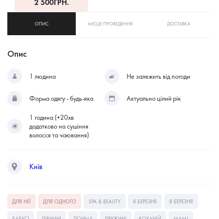
2 500
ГРН.
ОПИС
МІСЦЕ ПРОВЕДЕННЯ
ДОСТАВКА
Опис
1 людина
Не залежить від погоди
Форма одягу - будь-яка
Актуально цілий рік
1 година (+20хв
додатково на сушіння
волосся та чаювання)
Київ
ДЛЯ НЕЇ
ДЛЯ ОДНОГО
SPA & BEAUTY
8 БЕРЕЗНЯ
8 БЕРЕЗНЯ
БАБУСІ
ДІВЧИНІ
ДОНЬЦІ
ДРУЖИНІ
КОХАНІЙ
МАМІ