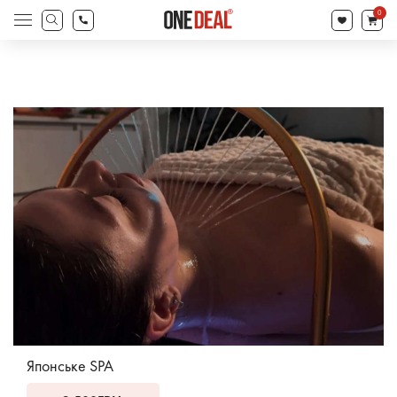
search
0
Products
search
Японське SPA