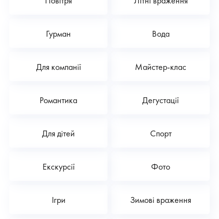
Повітря
Літні враження
Гурман
Вода
Для компанії
Майстер-клас
Романтика
Дегустації
Для дітей
Спорт
Екскурсії
Фото
Ігри
Зимові враження