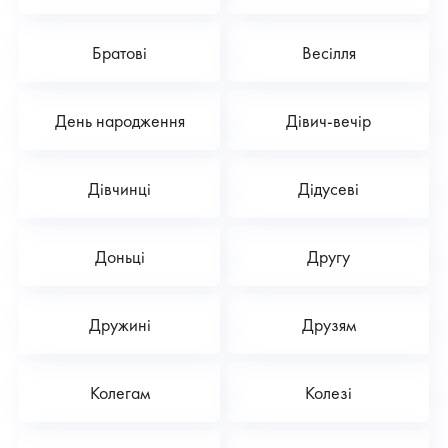
Братові
Весілля
День народження
Дівич-вечір
Дівчинці
Дідусеві
Доньці
Другу
Дружині
Друзям
Колегам
Колезі