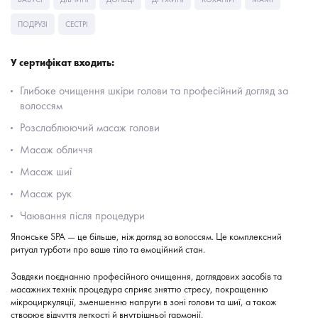
ПОДРУЗІ
СЕСТРІ
У сертифікат входить:
Глибоке очищення шкіри голови та професійний догляд за
волоссям
Розслаблюючий масаж голови
Масаж обличчя
Масаж шиї
Масаж рук
Чаювання після процедури
Японське SPA — це більше, ніж догляд за волоссям. Це комплексний
ритуал турботи про ваше тіло та емоційний стан.
Завдяки поєднанню професійного очищення, доглядових засобів та
масажних технік процедура сприяє зняттю стресу, покращенню
мікроциркуляції, зменшенню напруги в зоні голови та шиї, а також
створює відчуття легкості й внутрішньої гармонії.