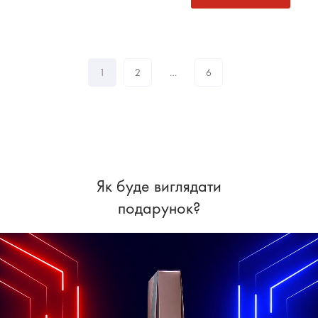
1
2
…
6
Як буде виглядати
подарунок?