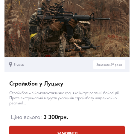
Луцьк
Замовили 59 разів
Страйкбол у Луцьку
Страйкбол – військово-тактична гра, яка імітує реальні бойові дії.
Проте екстремальні відчуття учасників страйкболу надзвичайно
реальні!...
Ціна всього:
3 300
грн.
ЗАМОВИТИ