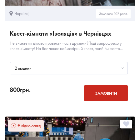
Чернівці
Замовили 102 разів
Квест-кімнати «Ізоляція» в Чернівцях
Не знаєте як цікаво провести час з друзями? Тоді запрошуємо у
квест-кімнату! На Вас чекає неймовірний квест, який Ви маєте...
2 людини
800
грн.
ЗАМОВИТИ
Є відео-огляд