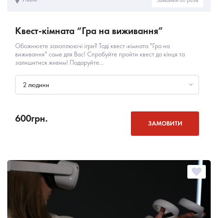
Квест-кімната “Гра на виживання”
Обожнюєте захоплюючі ігри? Тоді квест-кімната "Гра на
виживання" саме для Вас! Спробуйте пройти квест до кінця та
залишитися живим! Подаруйте...
2 людини
600
грн.
ЗАМОВИТИ