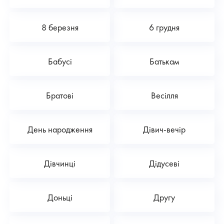
8 березня
6 грудня
Бабусі
Батькам
Братові
Весілля
День народження
Дівич-вечір
Дівчинці
Дідусеві
Доньці
Другу