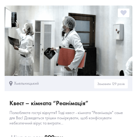
Хмельницький
Замовили 129 разів
Квест – кімната “Реанімація”
Полюбляєте гострі відчуття? Тоді квест - кімната "Реанімація" саме
для Вас! Доведеться трішки поміркувати, щоб конфіскувати
небезпечний вірус та виграти...