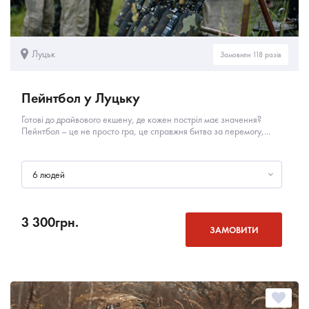
Луцьк
Замовили 118 разів
Пейнтбол у Луцьку
Готові до драйвового екшену, де кожен постріл має значення?
Пейнтбол – це не просто гра, це справжня битва за перемогу,...
6 людей
3 300
грн.
ЗАМОВИТИ