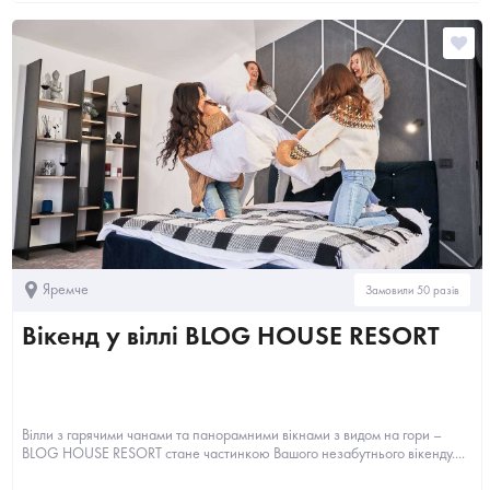
Яремче
Замовили 50 разів
Вікенд у віллі BLOG HOUSE RESORT
Вілли з гарячими чанами та панорамними вікнами з видом на гори –
BLOG HOUSE RESORT стане частинкою Вашого незабутнього вікенду....