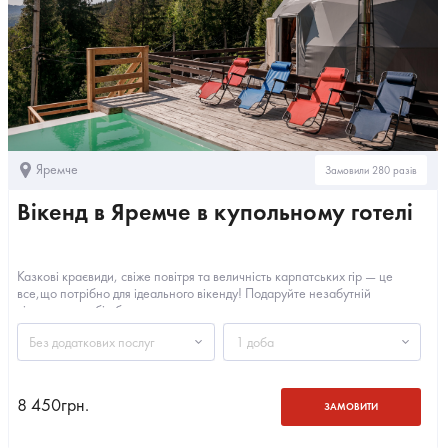
Яремче
Замовили 280 разів
Вікенд в Яремче в купольному готелі
Казкові краєвиди, свіже повітря та величність карпатських гір — це
все,що потрібно для ідеального вікенду! Подаруйте незабутній
відпочинок собі або...
Без додаткових послуг
1 доба
8 450
грн.
ЗАМОВИТИ