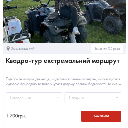
Хмельницький
Замовили 130 разів
Квадро-тур екстремальний маршрут
Підкорити непрохідні місця, надихатися свіжим повітрям, насолодитися
чудовою природою та повернутися додому повним бадьорості, та сил —
це лише мала...
1 квадроцикл
1 людина
1 700
грн.
ЗАМОВИТИ