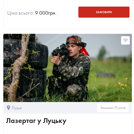
Ціна всього:
9 000
грн.
ЗАМОВИТИ
Луцьк
Замовили 75 разів
Лазертаг у Луцьку