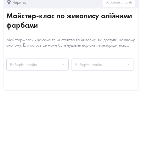
Чернівці
Замовили 81 разів
Майстер-клас по живопису олійними
фарбами
Майстер-класи - це саме те мистецтво та живопис, які доступні кожному
охочому. Для когось це може бути чудовий варіант перезарядитись,...
Виберіть опцію
Виберіть опцію