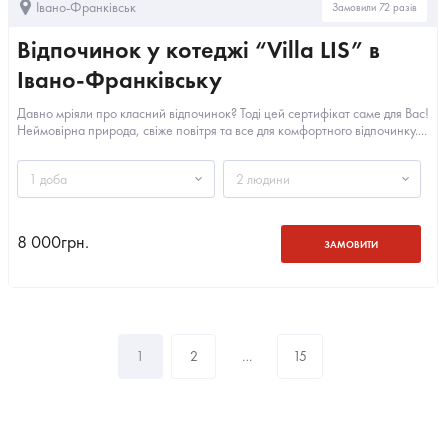
Івано-Франківськ
Замовили 72 разів
Відпочинок у котеджі “Villa LIS” в
Івано-Франківську
Давно мріяли про класний відпочинок? Тоді цей сертифікат саме для Вас!
Неймовірна природа, свіже повітря та все для комфортного відпочинку....
1 доба
2 людини
8 000
грн.
ЗАМОВИТИ
1
2
…
15