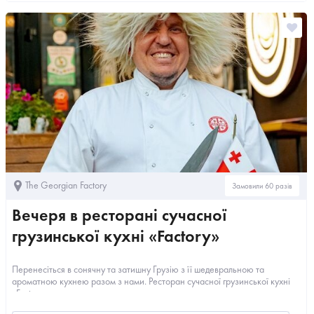
The Georgian Factory
Замовили 60 разів
Вечеря в ресторані сучасної
грузинської кухні «Factory»
Перенесіться в сонячну та затишну Грузію з її шедевральною та
ароматною кухнею разом з нами. Ресторан сучасної грузинської кухні
«Factory»...