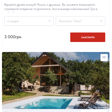
Відчуйте драйв емоцій! Разом з друзями, Ви зможете влаштувати
справжній поєдинок та дізнатися, яка команда найсильніша! Гра в
пейнтбол –...
6 людей
Комплект "Міні"
3 000
грн.
ЗАМОВИТИ