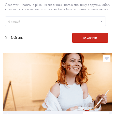
Лазертаг – ідеальне рішення для динамічного відпочинку з друзями або у
колі сім’ї. Яскраві високотехнологічні бої – безконтактна розвага цікава...
6 людей
2 100
грн.
ЗАМОВИТИ