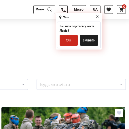
0
Products
Місто
UA
search
Місто
Ви знаходитесь у місті
Львів
?
ТАК
ЗМІНИТИ
Будь-яке місто