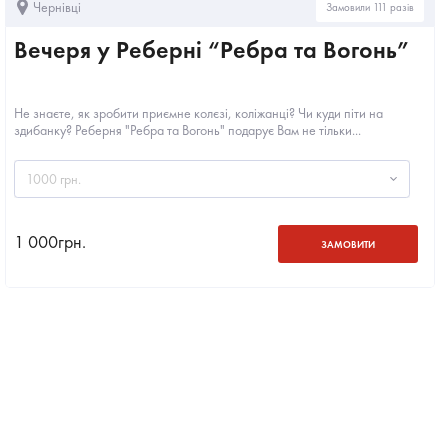
Чернівці
Замовили 111 разів
Вечеря у Реберні “Ребра та Вогонь”
Не знаєте, як зробити приємне колєзі, коліжанці? Чи куди піти на
здибанку? Реберня "Ребра та Вогонь" подарує Вам не тільки...
1000 грн.
1 000
грн.
ЗАМОВИТИ