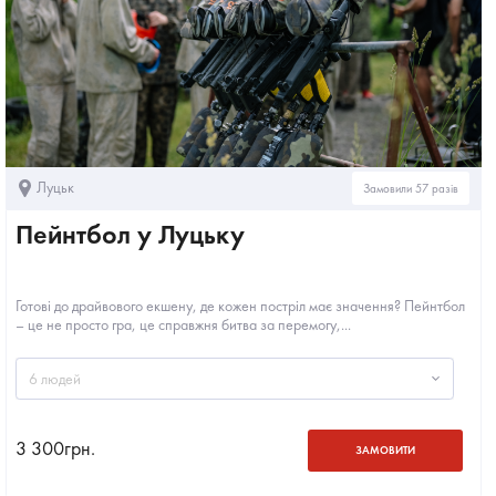
Луцьк
Замовили 57 разів
Пейнтбол у Луцьку
Готові до драйвового екшену, де кожен постріл має значення? Пейнтбол
– це не просто гра, це справжня битва за перемогу,...
6 людей
3 300
грн.
ЗАМОВИТИ