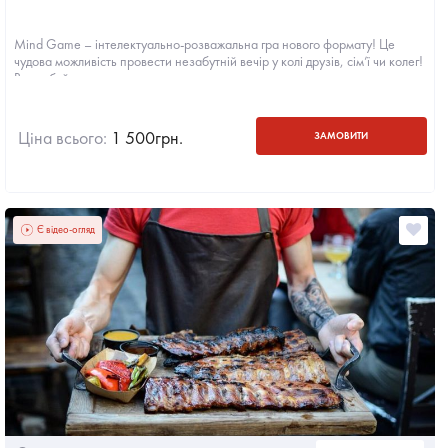
Mind Game – інтелектуально-розважальна гра нового формату! Це
чудова можливість провести незабутній вечір у колі друзів, сім’ї чи колег!
Випробуйте...
Ціна всього:
1 500
грн.
ЗАМОВИТИ
Є відео-огляд