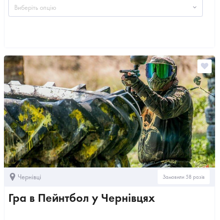
Виберіть опцію
Чернівці
Замовили 58 разів
Гра в Пейнтбол у Чернівцях