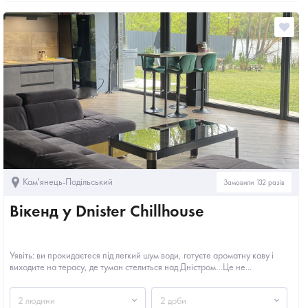
Кам'янець-Подільський
Замовили 132 разів
Вікенд у Dnister Chillhouse
Уявіть: ви прокидаєтеся під легкий шум води, готуєте ароматну каву і
виходите на терасу, де туман стелиться над Дністром…Це не...
2 людини
2 доби