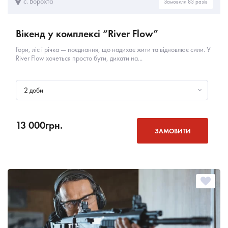
с. Ворохта
Замовили 83 разів
Вікенд у комплексі “River Flow”
Гори, ліс і річка — поєднання, що надихає жити та відновлює сили. У
River Flow хочеться просто бути, дихати на...
2 доби
13 000
грн.
ЗАМОВИТИ