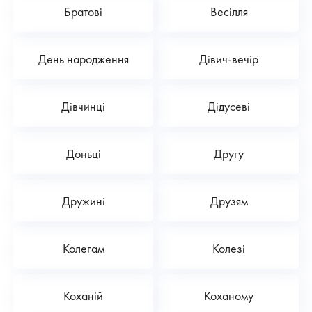
Братові
Весілля
День народження
Дівич-вечір
Дівчинці
Дідусеві
Доньці
Другу
Дружині
Друзям
Колегам
Колезі
Коханій
Коханому