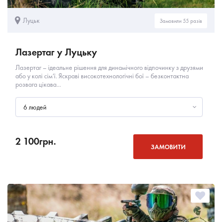
Луцьк
Замовили 55 разів
Лазертаг у Луцьку
Лазертаг – ідеальне рішення для динамічного відпочинку з друзями
або у колі сім’ї. Яскраві високотехнологічні бої – безконтактна
розвага цікава...
6 людей
2 100
грн.
ЗАМОВИТИ