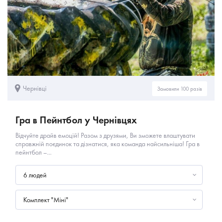
Чернівці
Замовили 100 разів
Гра в Пейнтбол у Чернівцях
Відчуйте драйв емоцій! Разом з друзями, Ви зможете влаштувати
справжній поєдинок та дізнатися, яка команда найсильніша! Гра в
пейнтбол –...
6 людей
Комплект "Міні"