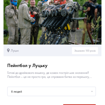
Луцьк
Замовили 100 разів
Пейнтбол у Луцьку
Готові до драйвового екшену, де кожен постріл має значення?
Пейнтбол – це не просто гра, це справжня битва за перемогу,...
6 людей