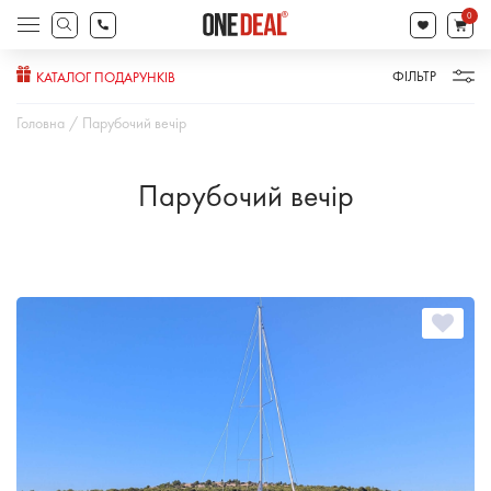
search
0
Products
search
ФІЛЬТР
КАТАЛОГ ПОДАРУНКІВ
Головна
Парубочий вечір
Парубочий вечір