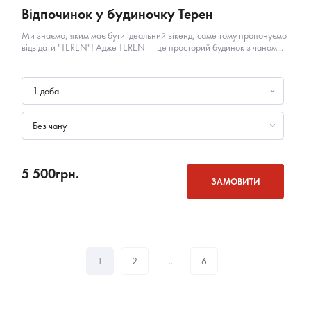
Відпочинок у будиночку Терен
Ми знаємо, яким має бути ідеальний вікенд, саме тому пропонуємо
відвідати "TEREN"! Адже TEREN — це просторий будинок з чаном...
1 доба
Без чану
5 500
грн.
ЗАМОВИТИ
1
2
…
6