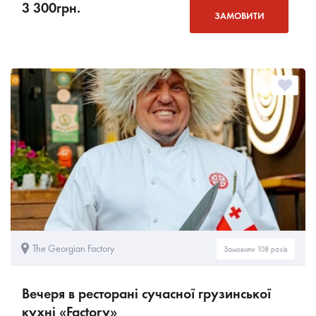
3 300
грн.
ЗАМОВИТИ
The Georgian Factory
Замовили 108 разів
Вечеря в ресторані сучасної грузинської
кухні «Factory»