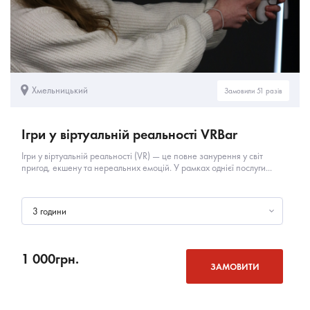
Хмельницький
Замовили 51 разів
Ігри у віртуальній реальності VRBar
Ігри у віртуальній реальності (VR) — це повне занурення у світ
пригод, екшену та нереальних емоцій. У рамках однієї послуги...
3 години
1 000
грн.
ЗАМОВИТИ