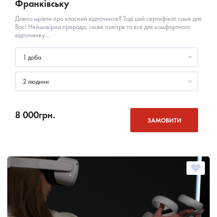
Франківську
Давно мріяли про класний відпочинок? Тоді цей сертифікат саме для
Вас! Неймовірна природа, свіже повітря та все для комфортного
відпочинку....
1 доба
2 людини
8 000
грн.
ЗАМОВИТИ