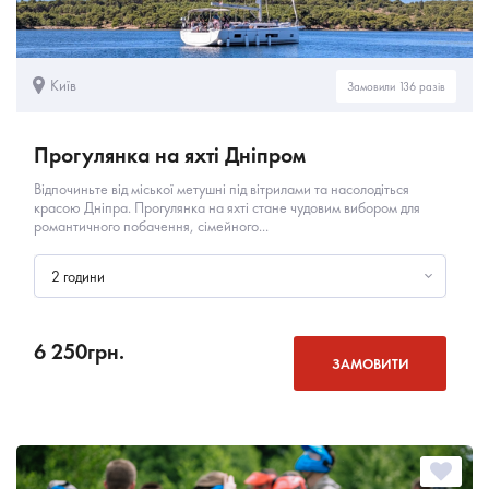
Київ
Замовили 136 разів
Прогулянка на яхті Дніпром
Відпочиньте від міської метушні під вітрилами та насолодіться
красою Дніпра. Прогулянка на яхті стане чудовим вибором для
романтичного побачення, сімейного...
2 години
6 250
грн.
ЗАМОВИТИ