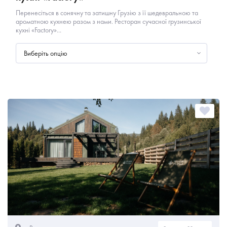
Перенесіться в сонячну та затишну Грузію з її шедевральною та
ароматною кухнею разом з нами. Ресторан сучасної грузинської
кухні «Factory»...
Виберіть опцію