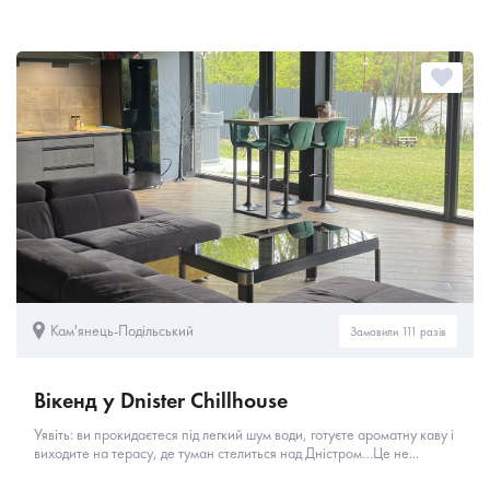
Кам'янець-Подільський
Замовили 111 разів
Вікенд у Dnister Chillhouse
Уявіть: ви прокидаєтеся під легкий шум води, готуєте ароматну каву і
виходите на терасу, де туман стелиться над Дністром…Це не...