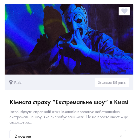
Київ
Замовили 101 разів
Кімната страху “Екстремальне шоу” в Києві
Готові відчути справжній жах? Insomnia пропонує найстрашніше
екстремальне шоу, яке випробує ваші межі. Це не просто квест – це
атмосфера...
2 людини