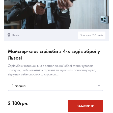
Львів
Замовили 130 разів
Майстер-клас стрільби з 4-х видів зброї у
Львові
Стрільба з чотирьох видів вогнепальної зброї стане чудовою
нагодою, щоб навчитись стріляти та здійснити заповітну мрію,
відчувши себе справжнім стрілком....
1 людина
2 100
грн.
ЗАМОВИТИ