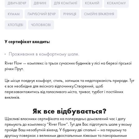
ДІВИЧ-ВЕЧІР
ДІВЧИНІ
ДЛЯ КОМПАНІЇ
КОХАНІЙ
КОХАНОМУ
КУМАМ
ПАРУБОЧИЙ ВЕЧІР
РІЧНИЦЯ
СІМЕЙНІ ВРАЖЕННЯ
ХЛОПЦЕВІ
ЧОЛОВІКОВІ
У сертифікат входить:
Проживання в комфортному шале.
River Flow — комплекс із трьох сучасних будинків у лісі на березі гірської
річки Прут.
Це місце поєднує комфорт, стиль, затишок та недоторканість природи. Тут
є все необхідне для якісного відпочинку.
Створений, щоб
перезавантажитись від галасливого міста, тривог, турбот і постійних
викликів.
Як все відбувається?
Щасливі власники сертифіката на попередньо домовлений час і дату
прямують до комплексу “River Flow”. Тут для Вас підготують шале у якому
пройде Ваш незабутній вікенд. У будинку дві спальні – на першому та
другому поверхах з великими двоспальними ліжками та панорамними