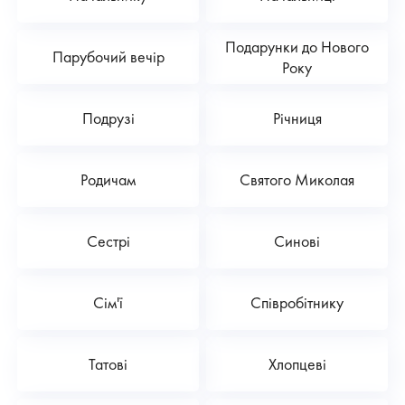
Подарунки до Нового
Парубочий вечір
Року
Подрузі
Річниця
Родичам
Святого Миколая
Сестрі
Синові
Сім'ї
Співробітнику
Татові
Хлопцеві