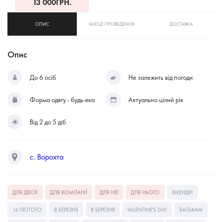
13 000
ГРН.
ОПИС
МІСЦЕ ПРОВЕДЕННЯ
ДОСТАВКА
Опис
До 6 осіб
Не залежить від погоди
Форма одягу - будь-яка
Актуально цілий рік
Від 2 до 5 діб
с. Ворохта
ДЛЯ ДВОХ
ДЛЯ КОМПАНІЇ
ДЛЯ НЕЇ
ДЛЯ НЬОГО
ВІКЕНДИ
14 ЛЮТОГО
8 БЕРЕЗНЯ
8 БЕРЕЗНЯ
VALENTINE'S DAY
БАТЬКАМ