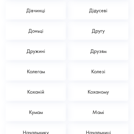
Дівчинці
Дідусеві
Доньці
Другу
Дружині
Друзям
Колегам
Колезі
Коханій
Коханому
Кумам
Мамі
Начальнику
Начальниці