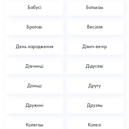
Бабусі
Батькам
Братові
Весілля
День народження
Дівич-вечір
Дівчинці
Дідусеві
Доньці
Другу
Дружині
Друзям
Колегам
Колезі