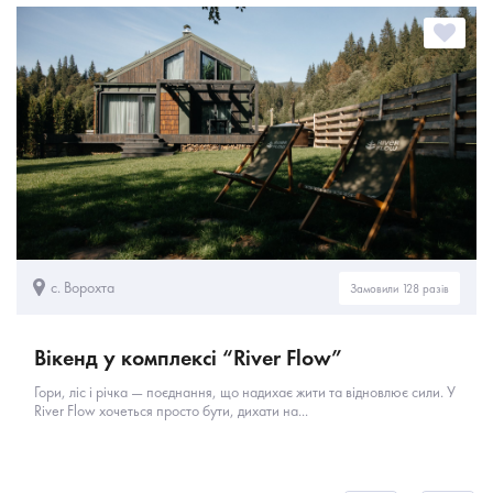
с. Ворохта
Замовили 128 разів
Вікенд у комплексі “River Flow”
Гори, ліс і річка — поєднання, що надихає жити та відновлює сили. У
River Flow хочеться просто бути, дихати на...