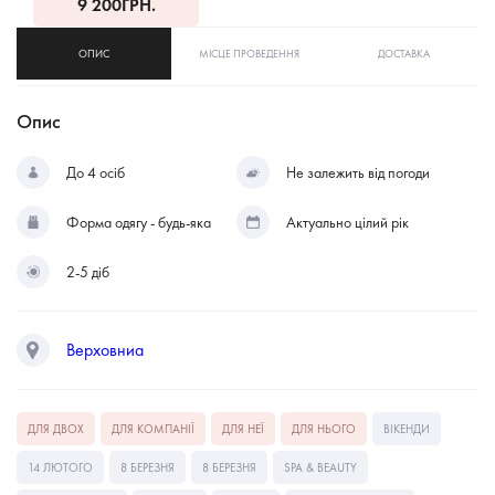
9 200
ГРН.
ОПИС
МІСЦЕ ПРОВЕДЕННЯ
ДОСТАВКА
Опис
До 4 осіб
Не залежить від погоди
Форма одягу - будь-яка
Актуально цілий рік
2-5 діб
Верховниа
ДЛЯ ДВОХ
ДЛЯ КОМПАНІЇ
ДЛЯ НЕЇ
ДЛЯ НЬОГО
ВІКЕНДИ
14 ЛЮТОГО
8 БЕРЕЗНЯ
8 БЕРЕЗНЯ
SPA & BEAUTY