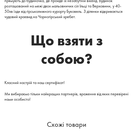
прямують до будиночка, де пройде їх незабутній вікенд. Будинок
розташований на межі двох мальовничих сіл Ільці та Верховини, у 40-
50хв їзди від гірськолижного курорту Буковель. З ділянки відкривається
чудовий краєвид на Чорногірський хребет.
Що взяти з
собою?
Класний настрій та наш сертифікат!
Ми вибираємо тільки найкращих партнерів, враження від яких перевірені
нами особисто!
Схожі товари