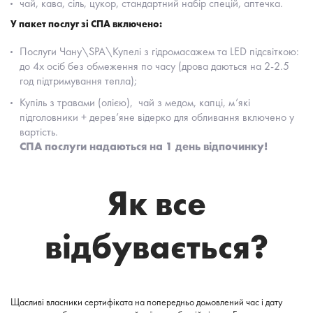
чай, кава, сіль, цукор, стандартний набір спецій, аптечка.
У пакет послуг зі СПА включено:
Послуги Чану\SPA\Купелі з гідромасажем та LED підсвіткою:
до 4х осіб без обмеження по часу (дрова даються на 2-2.5
год підтримування тепла);
Купіль з травами (олією), чай з медом, капці, м’які
підголовники + дерев’яне відерко для обливання включено у
вартість.
СПА послуги надаються на 1 день відпочинку!
Як все
відбувається?
Щасливі власники сертифіката на попередньо домовлений час і дату