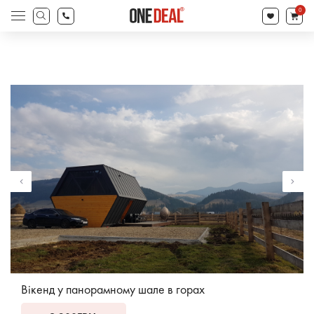
search
0
Products
search
Вікенд у панорамному шале в горах