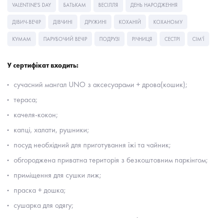
VALENTINE'S DAY
БАТЬКАМ
ВЕСІЛЛЯ
ДЕНЬ НАРОДЖЕННЯ
ДІВИЧ-ВЕЧІР
ДІВЧИНІ
ДРУЖИНІ
КОХАНІЙ
КОХАНОМУ
КУМАМ
ПАРУБОЧИЙ ВЕЧІР
ПОДРУЗІ
РІЧНИЦЯ
СЕСТРІ
СІМ'Ї
У сертифікат входить:
сучасний мангал UNO з аксесуарами + дрова(кошик);
тераса;
качеля-кокон;
капці, халати, рушники;
посуд необхідний для приготування їжі та чайник;
обгороджена приватна територія з безкоштовним паркінгом;
приміщення для сушки лиж;
праска + дошка;
сушарка для одягу;