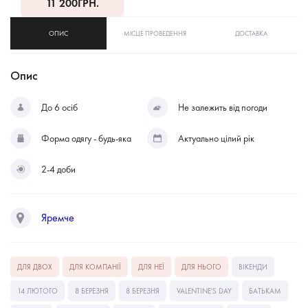
11 200
ГРН.
ОПИС
МІСЦЕ ПРОВЕДЕННЯ
ДОСТАВКА
Опис
До 6 осіб
Не залежить від погоди
Форма одягу - будь-яка
Актуально цілий рік
2-4 доби
Яремче
ДЛЯ ДВОХ
ДЛЯ КОМПАНІЇ
ДЛЯ НЕЇ
ДЛЯ НЬОГО
ВІКЕНДИ
14 ЛЮТОГО
8 БЕРЕЗНЯ
8 БЕРЕЗНЯ
VALENTINE'S DAY
БАТЬКАМ