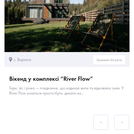
с. Ворохта
Замовили 64 разів
Вікенд у комплексі “River Flow”
Гори, ліс і річка — поєднання, що надихає жити та відновлює сили. У
River Flow хочеться просто бути, дихати на...