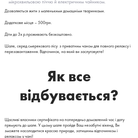
мікрохвильовою піччю й електричним чайником.
Дозволяється жити з маленькими домашніми тваринками.
Додаткове місце – 500грн.
Діти до 3х р.проживають безкоштовно.
Шале, серед смерекового лісу з приватним чаном для повного релаксу і
перезавантаження. Відпочинок, на який ви заслуговуєте!
Як все
відбувається?
Щасливі власники сертифіката на попередньо домовлений час і дату
прямують до шале. У цьому шале пройде Ваш незабутні вікенд, Ви
зможете насолодитися красою природи, затишним відпочинком і
релаксом у чані!