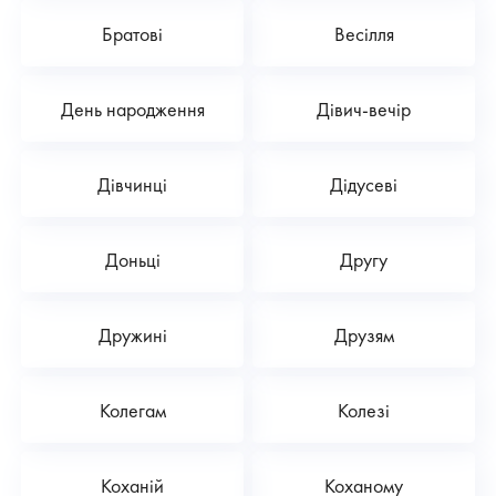
Братові
Весілля
День народження
Дівич-вечір
Дівчинці
Дідусеві
Доньці
Другу
Дружині
Друзям
Колегам
Колезі
Коханій
Коханому