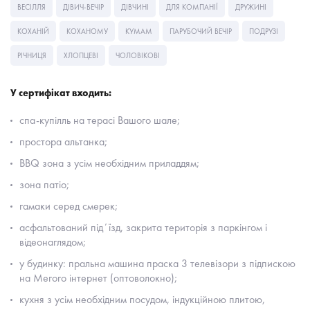
ВЕСІЛЛЯ
ДІВИЧ-ВЕЧІР
ДІВЧИНІ
ДЛЯ КОМПАНІЇ
ДРУЖИНІ
КОХАНІЙ
КОХАНОМУ
КУМАМ
ПАРУБОЧИЙ ВЕЧІР
ПОДРУЗІ
РІЧНИЦЯ
ХЛОПЦЕВІ
ЧОЛОВІКОВІ
У сертифікат входить:
спа-купілль на терасі Вашого шале;
простора альтанка;
BBQ зона з усім необхідним приладдям;
зона патіо;
гамаки серед смерек;
асфальтований підʼїзд, закрита територія з паркінгом і
відеонаглядом;
у будинку: пральна машина праска 3 телевізори з підпискою
на Мегого інтернет (оптоволокно);
кухня з усім необхідним посудом, індукційною плитою,