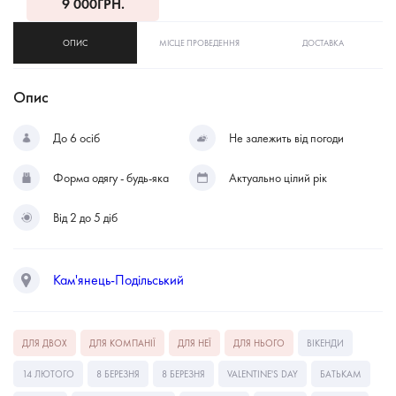
9 000
ГРН.
ОПИС
МІСЦЕ ПРОВЕДЕННЯ
ДОСТАВКА
Опис
До 6 осіб
Не залежить від погоди
Форма одягу - будь-яка
Актуально цілий рік
Від 2 до 5 діб
Кам'янець-Подільський
ДЛЯ ДВОХ
ДЛЯ КОМПАНІЇ
ДЛЯ НЕЇ
ДЛЯ НЬОГО
ВІКЕНДИ
14 ЛЮТОГО
8 БЕРЕЗНЯ
8 БЕРЕЗНЯ
VALENTINE'S DAY
БАТЬКАМ