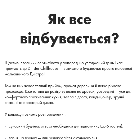
Як все
відбувається?
Щасливі власники сертифіката у попередньо узгоджений день і час
прямують до Dnister Chillhouse — затишного будиночка просто на березі
мальовничого Дністра!
Там на них чекає теплий прийом, аромат деревини й легка річкова
прохолода. Вже готова до розігріву лазня на дровах, усередині — усе для
комфортного проживання: кухня, тепла підлога, кондиціонер, зручні
спальні та просторий диван.
У їхньому повному розпорядженні:
сучасний будинок зі всім необхідним для відпочинку (до 6 гостей),
лазня на дровах — для релаксу після активного дня,