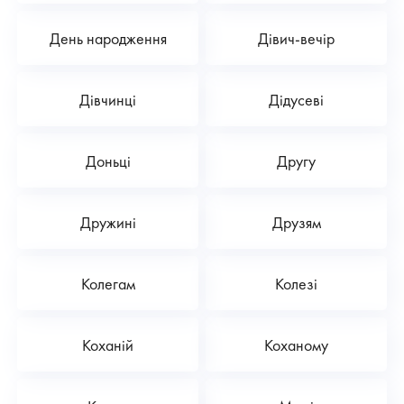
День народження
Дівич-вечір
Дівчинці
Дідусеві
Доньці
Другу
Дружині
Друзям
Колегам
Колезі
Коханій
Коханому