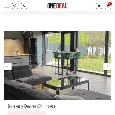
search
0
Products
search
Вікенд у Dnister Chillhouse