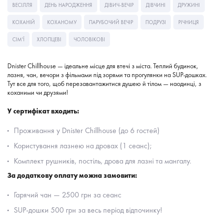
ВЕСІЛЛЯ
ДЕНЬ НАРОДЖЕННЯ
ДІВИЧ-ВЕЧІР
ДІВЧИНІ
ДРУЖИНІ
КОХАНІЙ
КОХАНОМУ
ПАРУБОЧИЙ ВЕЧІР
ПОДРУЗІ
РІЧНИЦЯ
СІМ'Ї
ХЛОПЦЕВІ
ЧОЛОВІКОВІ
Dnister Chillhouse — ідеальне місце для втечі з міста. Теплий будинок,
лазня, чан, вечори з фільмами під зорями та прогулянки на SUP-дошках.
Тут все для того, щоб перезавантажитися душею й тілом — наодинці, з
коханими чи друзями!
У сертифікат входить:
Проживання у Dnister Chillhouse (до 6 гостей)
Користування лазнею на дровах (1 сеанс);
Комплект рушників, постіль, дрова для лазні та мангалу.
За додаткову оплату можна замовити:
Гарячий чан — 2500 грн за сеанс
SUP-дошки 500 грн за весь період відпочинку!