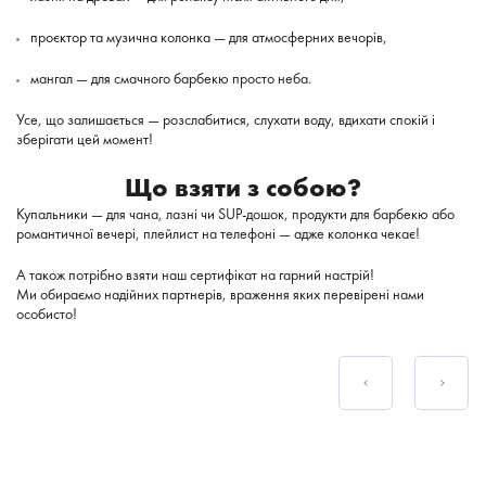
проєктор та музична колонка — для атмосферних вечорів,
мангал — для смачного барбекю просто неба.
Усе, що залишається — розслабитися, слухати воду, вдихати спокій і
зберігати цей момент!
Що взяти з собою?
Купальники — для чана, лазні чи SUP-дошок, продукти для барбекю або
романтичної вечері, плейлист на телефоні — адже колонка чекає!
А також потрібно взяти наш сертифікат на гарний настрій!
Ми обираємо надійних партнерів, враження яких перевірені нами
особисто!