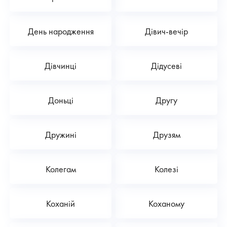
День народження
Дівич-вечір
Дівчинці
Дідусеві
Доньці
Другу
Дружині
Друзям
Колегам
Колезі
Коханій
Коханому