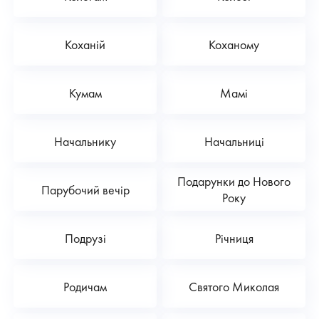
Коханій
Коханому
Кумам
Мамі
Начальнику
Начальниці
Подарунки до Нового
Парубочий вечір
Року
Подрузі
Річниця
Родичам
Святого Миколая