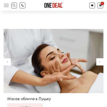
search
0
Products
search
Масаж обличчя в Луцьку