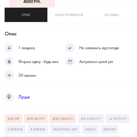
400
ГРН.
ОПИС
МІСЦЕ ПРОВЕДЕННЯ
ДОСТАВКА
Опис
1 людина
Не залежить від погоди
Форма одягу - будь-яка
Актуально цілий рік
30 хвилин
Луцьк
ДЛЯ НЕЇ
ДЛЯ НЬОГО
ДЛЯ ОДНОГО
SPA & BEAUTY
14 ЛЮТОГО
8 БЕРЕЗНЯ
8 БЕРЕЗНЯ
VALENTINE'S DAY
БАБУСІ
ДІВЧИНІ