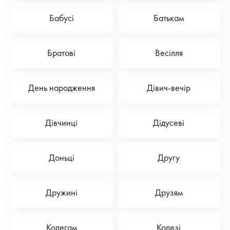
Бабусі
Батькам
Братові
Весілля
День народження
Дівич-вечір
Дівчинці
Дідусеві
Доньці
Другу
Дружині
Друзям
Колегам
Колезі