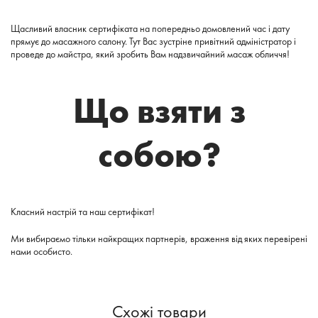
Щасливий власник сертифіката на попередньо домовлений час і дату
прямує до масажного салону. Тут Вас зустріне привітний адміністратор і
проведе до майстра, який зробить Вам надзвичайний масаж обличчя!
Що взяти з
собою?
Класний настрій та наш сертифікат!
Ми вибираємо тільки найкращих партнерів, враження від яких перевірені
нами особисто.
Схожі товари