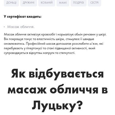
ДОНЬЦІ
ДРУЖИНІ
КОХАНІЙ
МАМІ
ПОДРУЗІ
СЕСТРІ
У сертифікат входить:
Масаж обличчя.
Масаж обличчя активізує кровообіг і нормалізує обмін речовин у шкірі.
Він покращує тонус та еластичність шкіри, стимулює її швидше
оновлюватись. Професійний масаж допомагає розслабити м’язи, які
перебувають у гіпертонусі та стані підвищеної активності, який
супроводжується відчуттям напруги та стягнутості.
Як відбувається
масаж обличчя в
Луцьку?