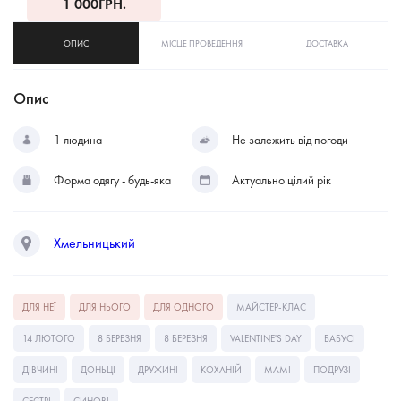
1 000
ГРН.
ОПИС
МІСЦЕ ПРОВЕДЕННЯ
ДОСТАВКА
Опис
1 людина
Не залежить від погоди
Форма одягу - будь-яка
Актуально цілий рік
Хмельницький
ДЛЯ НЕЇ
ДЛЯ НЬОГО
ДЛЯ ОДНОГО
МАЙСТЕР-КЛАС
14 ЛЮТОГО
8 БЕРЕЗНЯ
8 БЕРЕЗНЯ
VALENTINE'S DAY
БАБУСІ
ДІВЧИНІ
ДОНЬЦІ
ДРУЖИНІ
КОХАНІЙ
МАМІ
ПОДРУЗІ
СЕСТРІ
СИНОВІ