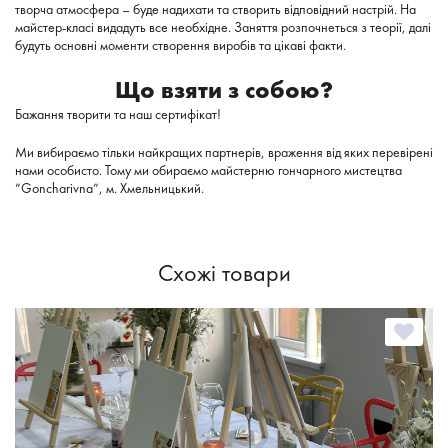
творча атмосфера – буде надихати та створить відповідний настрій. На
майстер-класі видадуть все необхідне. Заняття
розпочнеться
з теорії, далі
будуть основні моменти створення виробів та цікаві факти.
Що взяти з собою?
Бажання творити та наш сертифікат!
Ми вибираємо тільки найкращих партнерів, враження від яких перевірені
нами особисто. Тому ми обираємо майстерню гончарного мистецтва
”Goncharivna”, м. Хмельницький.
Схожі товари