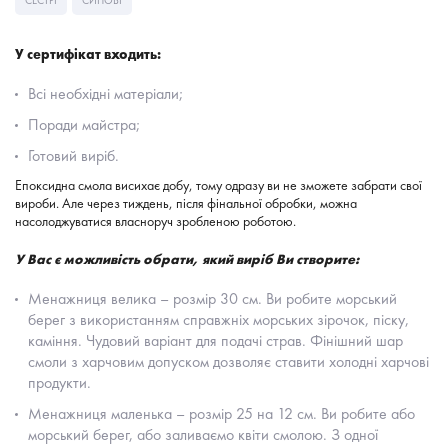
У сертифікат входить:
Всі необхідні матеріали;
Поради майстра;
Готовий виріб.
Епоксидна смола висихає добу, тому одразу ви не зможете забрати свої
вироби. Але через тиждень, після фінальної обробки, можна
насолоджуватися власноруч зробленою роботою.
У Вас є можливість обрати, який виріб Ви створите:
Менажниця велика – розмір 30 см. Ви робите морський
берег з використанням справжніх морських зірочок, піску,
каміння. Чудовий варіант для подачі страв. Фінішний шар
смоли з харчовим допуском дозволяє ставити холодні харчові
продукти.
Менажниця маленька – розмір 25 на 12 см. Ви робите або
морський берег, або заливаємо квіти смолою. З одної