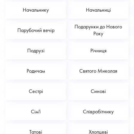
Начальнику
Начальниці
Подарунки до Нового
Парубочий вечір
Року
Подрузі
Річниця
Родичам
Святого Миколая
Сестрі
Синові
Сім'ї
Співробітнику
Татові
Хлопцеві