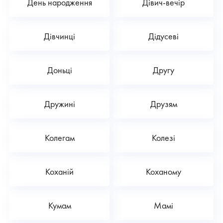
День народження
Дівич-вечір
Дівчинці
Дідусеві
Доньці
Другу
Дружині
Друзям
Колегам
Колезі
Коханій
Коханому
Кумам
Мамі