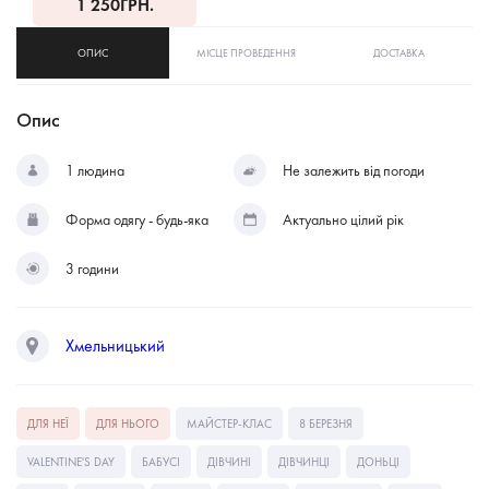
1 250
ГРН.
ОПИС
МІСЦЕ ПРОВЕДЕННЯ
ДОСТАВКА
Опис
1 людина
Не залежить від погоди
Форма одягу - будь-яка
Актуально цілий рік
3 години
Хмельницький
ДЛЯ НЕЇ
ДЛЯ НЬОГО
МАЙСТЕР-КЛАС
8 БЕРЕЗНЯ
VALENTINE'S DAY
БАБУСІ
ДІВЧИНІ
ДІВЧИНЦІ
ДОНЬЦІ