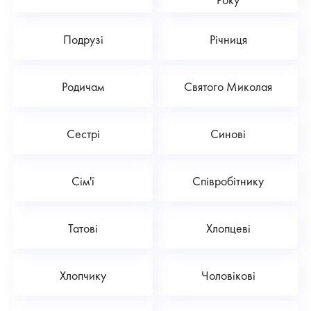
Подрузі
Річниця
Родичам
Святого Миколая
Сестрі
Синові
Сім'ї
Співробітнику
Татові
Хлопцеві
Хлопчику
Чоловікові