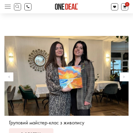
search
0
Products
search
Груповий майстер-клас з живопису