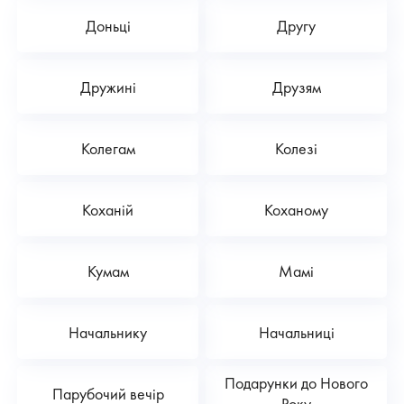
Доньці
Другу
Дружині
Друзям
Колегам
Колезі
Коханій
Коханому
Кумам
Мамі
Начальнику
Начальниці
Подарунки до Нового
Парубочий вечір
Року