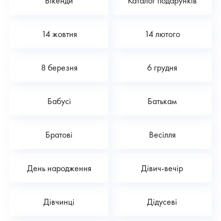
Вікенди
Каталог подарунків
14 жовтня
14 лютого
8 березня
6 грудня
Бабусі
Батькам
Братові
Весілля
День народження
Дівич-вечір
Дівчинці
Дідусеві