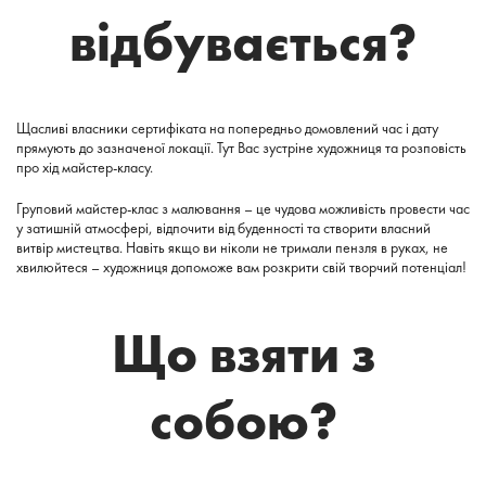
відбувається?
Щасливі власники сертифіката на попередньо домовлений час і дату
прямують до зазначеної локації. Тут Вас зустріне художниця та розповість
про хід майстер-класу.
Груповий майстер-клас з малювання – це чудова можливість провести час
у затишній атмосфері, відпочити від буденності та створити власний
витвір мистецтва. Навіть якщо ви ніколи не тримали пензля в руках, не
хвилюйтеся – художниця допоможе вам розкрити свій творчий потенціал!
Що взяти з
собою?