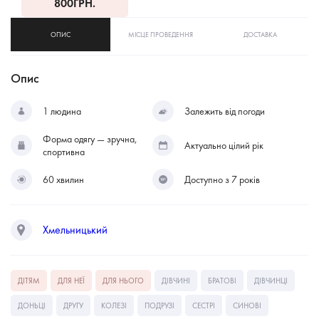
800
ГРН.
ОПИС
МІСЦЕ ПРОВЕДЕННЯ
ДОСТАВКА
Опис
1 людина
Залежить від погоди
Форма одягу — зручна,
Актуально цілий рік
спортивна
60 хвилин
Доступно з 7 років
Хмельницький
ДІТЯМ
ДЛЯ НЕЇ
ДЛЯ НЬОГО
ДІВЧИНІ
БРАТОВІ
ДІВЧИНЦІ
ДОНЬЦІ
ДРУГУ
КОЛЕЗІ
ПОДРУЗІ
СЕСТРІ
СИНОВІ