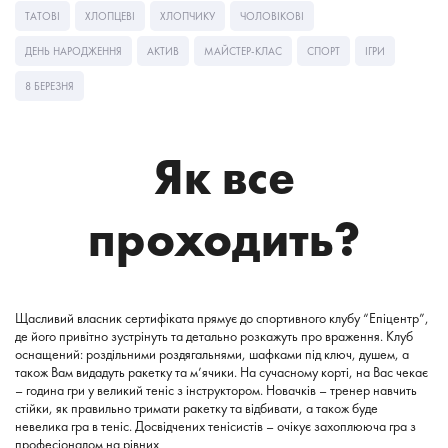
ТАТОВІ
ХЛОПЦЕВІ
ХЛОПЧИКУ
ЧОЛОВІКОВІ
ДЕНЬ НАРОДЖЕННЯ
АКТИВ
МАЙСТЕР-КЛАС
СПОРТ
ІГРИ
8 БЕРЕЗНЯ
Як все
проходить?
Щасливий власник сертифіката прямує до спортивного клубу “Епіцентр”,
де його привітно зустрінуть та детально розкажуть про враження. Клуб
оснащений: роздільними роздягальнями, шафками під ключ, душем, а
також Вам видадуть ракетку та м’ячики. На сучасному корті, на Вас чекає
– година гри у великий теніс з інструктором. Новачків – тренер навчить
стійки, як правильно тримати ракетку та відбивати, а також буде
невелика гра в теніс. Досвідчених тенісистів – очікує захоплююча гра з
професіоналом на рівних