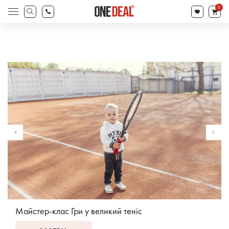
search
0
Products
search
Майстер-клас Гри у великий теніс