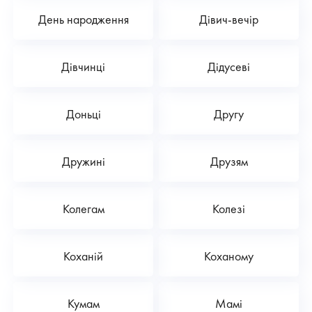
День народження
Дівич-вечір
Дівчинці
Дідусеві
Доньці
Другу
Дружині
Друзям
Колегам
Колезі
Коханій
Коханому
Кумам
Мамі