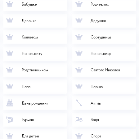
Бабушке
Родителям
Девочке
Дедушке
Коллегам
Сортуднице
Начальнику
Начальнице
Родственникам
Святого Николая
Папе
Парню
День рождения
Актив
Гурман
Вода
Для детей
Спорт