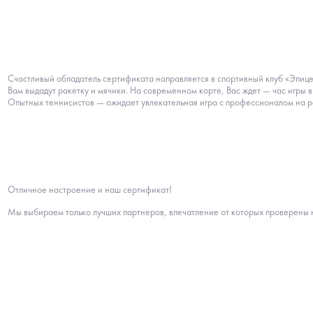
Счастливый обладатель сертификата направляется в спортивный клуб «Эпице
Вам выдадут ракетку и мячики. На современном корте, Вас ждет — час игры в
Опытных теннисистов — ожидает увлекательная игра с профессионалом на 
Отличное настроение и наш сертификат!
Мы выбираем только лучших партнеров, впечатление от которых проверены 