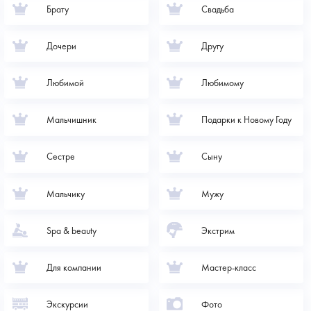
Брату
Свадьба
Дочери
Другу
Любимой
Любимому
Мальчишник
Подарки к Новому Году
Сестре
Сыну
Мальчику
Мужу
Spa & beauty
Экстрим
Для компании
Мастер-класс
Экскурсии
Фото