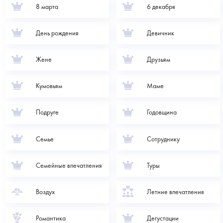
8 марта
6 декабря
День рождения
Девичник
Жене
Друзьям
Кумовьям
Маме
Подруге
Годовщина
Семье
Сотруднику
Семейные впечатления
Туры
Воздух
Летние впечатления
Романтика
Дегустации