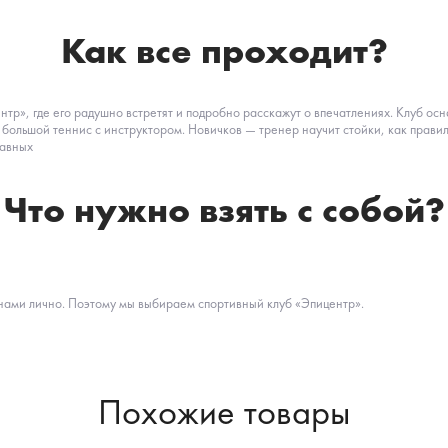
Как все проходит?
нтр», где его радушно встретят и подробно расскажут о впечатлениях. Клуб о
 большой теннис с инструктором. Новичков — тренер научит стойки, как правиль
равных
Что нужно взять с собой?
нами лично. Поэтому мы выбираем спортивный клуб «Эпицентр».
Похожие товары