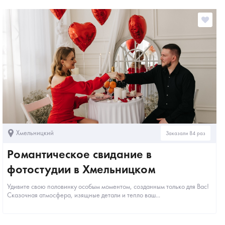
Хмельницкий
Заказали 84 раз
Романтическое свидание в
фотостудии в Хмельницком
Удивите свою половинку особым моментом, созданным только для Вас!
Сказочная атмосфера, изящные детали и тепло ваш...