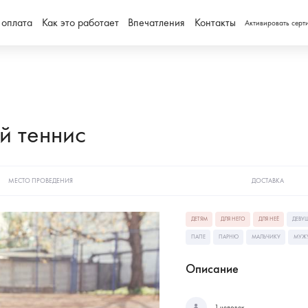
 оплата
Как это работает
Впечатления
Контакты
Активировать серт
й теннис
МЕСТО ПРОВЕДЕНИЯ
ДОСТАВКА
ДЕТЯМ
ДЛЯ НЕГО
ДЛЯ НЕЁ
ДЕВУ
ПАПЕ
ПАРНЮ
МАЛЬЧИКУ
МУЖ
Описание
1 человек