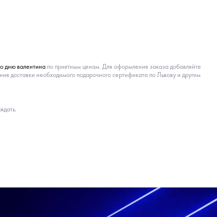
ко дню валентина
по приятным ценам. Для оформления заказа добавляйте
ния доставки необходимого подарочного сертификата по Львову и другим
ждать.