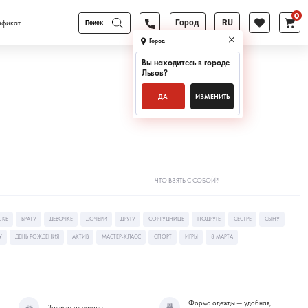
0
Поиск
ификат
Город
RU
товаров
Город
Вы находитесь в городе
Львов
?
ДА
ИЗМЕНИТЬ
ЧТО ВЗЯТЬ С СОБОЙ?
ШКЕ
БРАТУ
ДЕВОЧКЕ
ДОЧЕРИ
ДРУГУ
СОРТУДНИЦЕ
ПОДРУГЕ
СЕСТРЕ
СЫНУ
У
ДЕНЬ РОЖДЕНИЯ
АКТИВ
МАСТЕР-КЛАСС
СПОРТ
ИГРЫ
8 МАРТА
Форма одежды — удобная,
Зависит от погоды