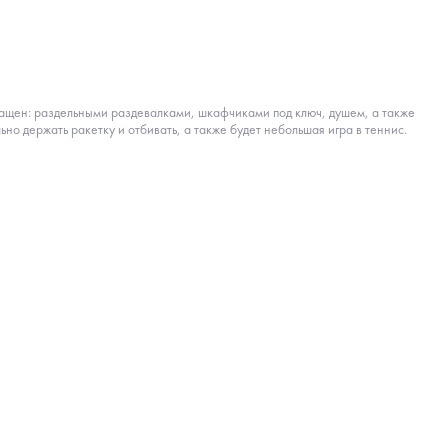
снащен: раздельными раздевалками, шкафчиками под ключ, душем, а также
но держать ракетку и отбивать, а также будет небольшая игра в теннис.