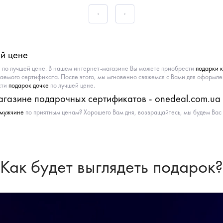
ой цене
е
по лучшей цене. В нашем интернет-магазине Вы можете приобрести
подарки 
лаемого сертификата. После этого, мы мгновенно свяжемся с Вами для оформле
сти
подарок дочке
по лучшей цене.
агазине подарочных сертификатов - onedeal.com.ua
 мужчине
по приятным ценам? Хорошего Вам дня, возвращайтесь, мы будем Вас 
Как будет выглядеть подарок?