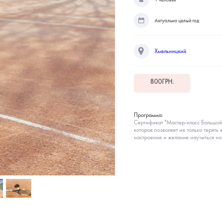
Актуально целый год
Хмельницкий
800
ГРН.
Программа:
Сертификат "Мастер-класс Большой 
которая позволяет не только терять
настроение и желание научиться но