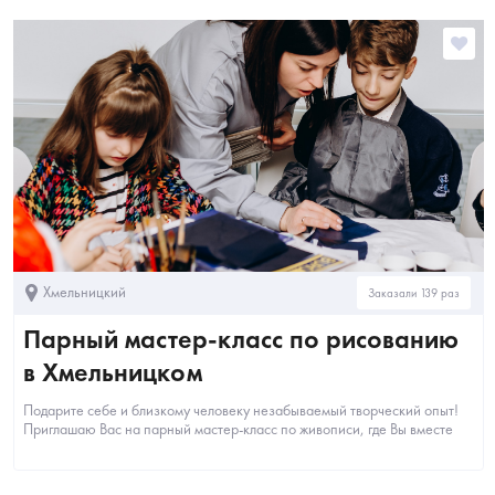
Хмельницкий
Заказали 139 раз
Парный мастер-класс по рисованию
в Хмельницком
Подарите себе и близкому человеку незабываемый творческий опыт!
Приглашаю Вас на парный мастер-класс по живописи, где Вы вместе
создадите уникальную...