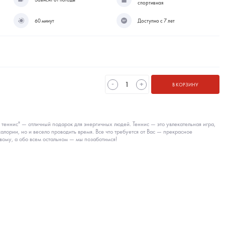
спортивная
60 минут
Доступно с 7 лет
-
+
В КОРЗИНУ
теннис" — отличный подарок для энергичных людей. Теннис — это увлекательная игра,
 калории, но и весело проводить время. Все что требуется от Вас — прекрасное
вому, а обо всем остальном — мы позаботимся!