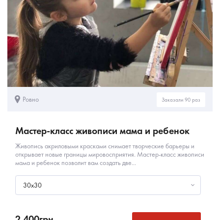
Ровно
Заказали 90 раз
Мастер-класс живописи мама и ребенок
Живопись акриловыми красками снимает творческие барьеры и
открывает новые границы мировосприятия. Мастер-класс живописи
мама и ребенок позволит вам создать две...
30х30
2 400
грн.