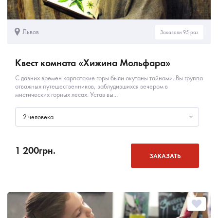
Львов
Заказали 95 раз
Квест комната «Хижина Мольфара»
С давних времен карпатские горы были окутаны тайнами. Вы группа
отважных путешественников, заблудившихся вечером в
мистических горных лесах. Устав вы...
2 человека
1 200
грн.
ЗАКАЗАТЬ