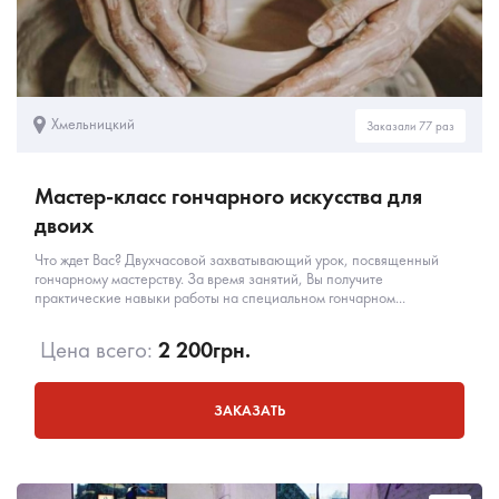
Хмельницкий
Заказали 77 раз
Мастер-класс гончарного искусства для
двоих
Что ждет Вас? Двухчасовой захватывающий урок, посвященный
гончарному мастерству. За время занятий, Вы получите
практические навыки работы на специальном гончарном...
Цена всего:
2 200
грн.
ЗАКАЗАТЬ