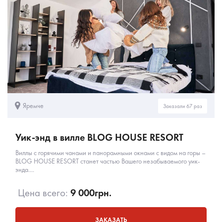
Яремче
Заказали 67 раз
Уик-энд в вилле BLOG HOUSE RESORT
Виллы с горячими чанами и панорамными окнами с видом на горы –
BLOG HOUSE RESORT станет частью Вашего незабываемого уик-
энда....
Цена всего:
9 000
грн.
ЗАКАЗАТЬ