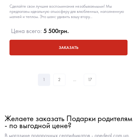
Сделайте свои лучшие воспоминания незабываемыми! Мы
предлагаем идеальную атмосферу для влюбленных, наполненную
магией и теплом. Это шанс удивить вашу втору...
Цена всего:
5 500
грн.
ЗАКАЗАТЬ
1
2
…
17
Желаете заказать Подарки родителям
- по выгодной цене?
В магазине подарочных сертификатов - onedeal.com.ua,