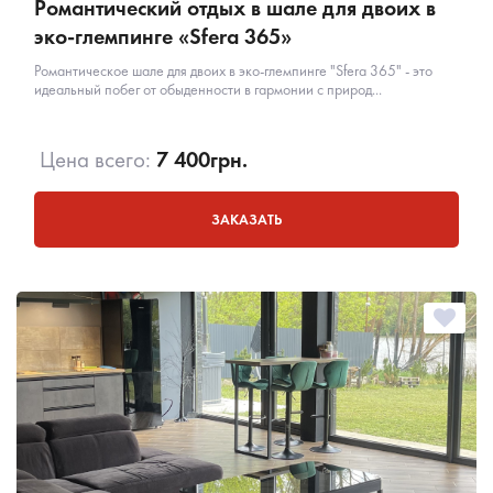
Романтический отдых в шале для двоих в
эко-глемпинге «Sfera 365»
Романтическое шале для двоих в эко-глемпинге "Sfera 365" - это
идеальный побег от обыденности в гармонии с природ...
Цена всего:
7 400
грн.
ЗАКАЗАТЬ