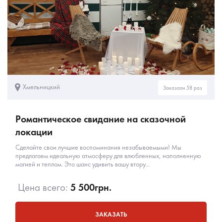
Хмельницкий
Заказали 58 раз
Романтическое свидание на сказочной
локации
Сделайте свои лучшие воспоминания незабываемыми! Мы
предлагаем идеальную атмосферу для влюбленных, наполненную
магией и теплом. Это шанс удивить вашу втору...
Цена всего:
5 500
грн.
ЗАКАЗАТЬ