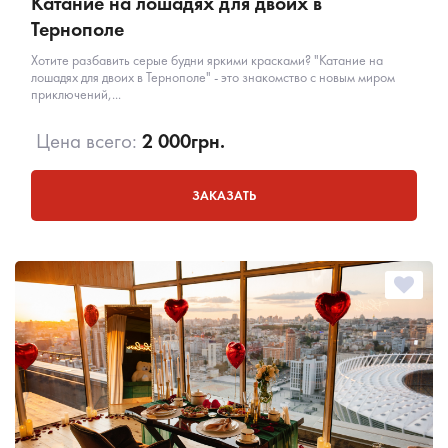
Катание на лошадях для двоих в
Тернополе
Хотите разбавить серые будни яркими красками? "Катание на
лошадях для двоих в Тернополе" - это знакомство с новым миром
приключений,...
Цена всего:
2 000
грн.
ЗАКАЗАТЬ