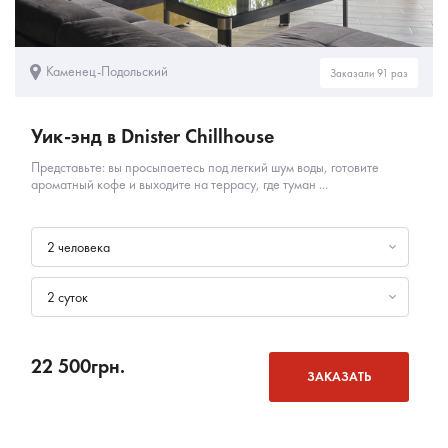
Каменец-Подольский
Заказали 91 раз
Уик-энд в Dnister Chillhouse
Представьте: вы просыпаетесь под легкий шум воды, готовите
ароматный кофе и выходите на террасу, где туман ...
2 человека
2 суток
22 500
грн.
ЗАКАЗАТЬ