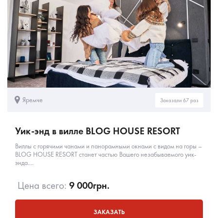
Яремче
Заказали 67 раз
Уик-энд в вилле BLOG HOUSE RESORT
Виллы с горячими чанами и панорамными окнами с видом на горы –
BLOG HOUSE RESORT станет частью Вашего незабываемого уик-
энда....
Цена всего:
9 000
грн.
ЗАКАЗАТЬ