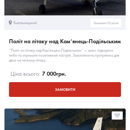
Хмельницький
Замовили 55 разів
Політ на літаку над Кам‘янець-Подільським
“Політ на літаку над Кам'янцем-Подільським” — шанс підкорити
небо та отримати позитивний настрій. Захоплююча прогулянка для
двох на легкому літаку...
Ціна всього:
7 000
грн.
ЗАМОВИТИ