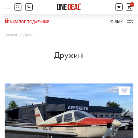
search
0
Products
search
ФІЛЬТР
КАТАЛОГ ПОДАРУНКІВ
Головна
Дружині
Дружині