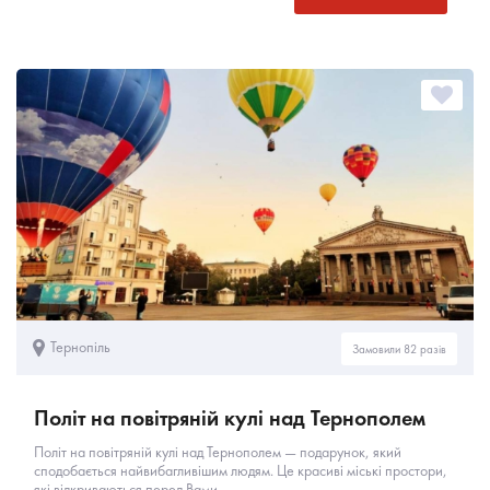
Тернопіль
Замовили 82 разів
Політ на повітряній кулі над Тернополем
Політ на повітряній кулі над Тернополем — подарунок, який
сподобається найвибагливішим людям. Це красиві міські простори,
які відкриваються перед Вами...