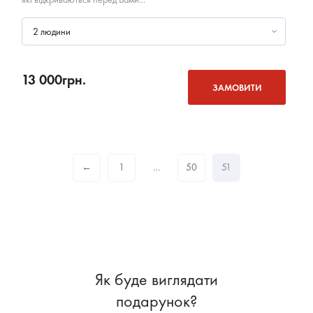
2 людини
13 000
грн.
ЗАМОВИТИ
←
1
…
50
51
Як буде виглядати
подарунок?