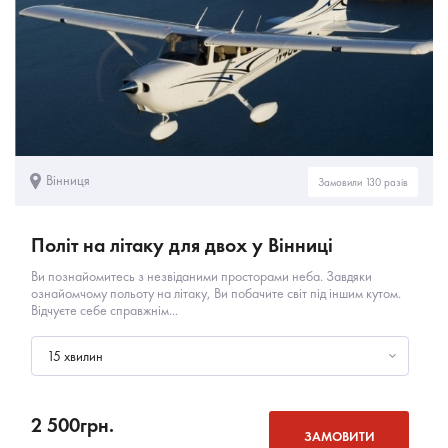
Вінниця
Замовили 130 разів
Політ на літаку для двох у Вінниці
Ви познайомитесь з незвіданими просторами неба. Завдяки
ознайомчому польоту на літаку, Ви побачите світ під іншим кутом.
Відчуєте себе справжнім...
15 хвилин
2 500
грн.
ЗАМОВИТИ