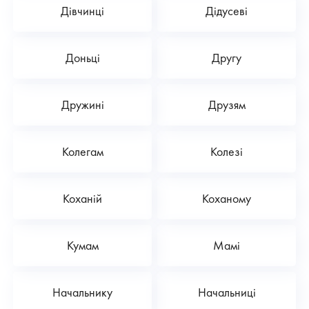
Дівчинці
Дідусеві
Доньці
Другу
Дружині
Друзям
Колегам
Колезі
Коханій
Коханому
Кумам
Мамі
Начальнику
Начальниці