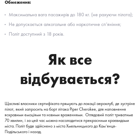
Обмеження:
Максимальна вага пасажирів до 180 кг. (не рахуючи пілота);
Не допускається алкогольне або наркотичне сп’яніння;
Політ доступний з 18 років.
Як все
відбувається?
Щасливі власники сертифіката прямують до локації аероклуб, де зустріне
пілот, який запросить на борт літака Piper Cherokee, для наповнення
яскравими емоціями та новими враженнями. Оглядовий політ триватиме
70 хвилин, і за цей час можна насолодитися прекрасними краєвидами
міста. Політ буде здійснено з міста Хмельницького до Кам‘янця-
Подільського і назад.