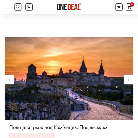
search
0
Products
search
Політ для трьох над Кам’янцем-Подільським