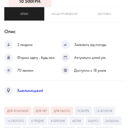
10 500
ГРН.
ОПИС
МІСЦЕ ПРОВЕДЕННЯ
ДОСТАВКА
Опис
3 людини
Залежить від погоди
Форма одягу - будь-яка
Актуально цілий рік
70 хвилин
Доступно з 18 років
Хмельницький
ДЛЯ КОМПАНІЇ
ДЛЯ НЕЇ
ДЛЯ НЬОГО
ПОВІТРЯ
14 ЖОВТНЯ
14 ЛЮТОГО
6 ГРУДНЯ
8 БЕРЕЗНЯ
АКТИВ
БАБУСІ
БАТЬКАМ