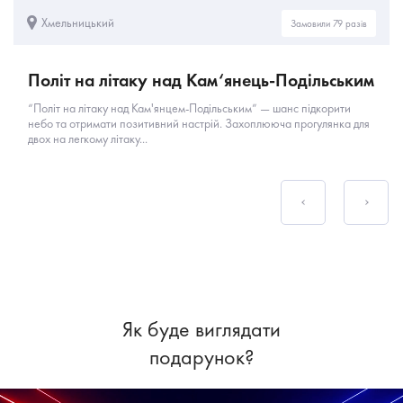
Хмельницький
Замовили 79 разів
Політ на літаку над Кам‘янець-Подільським
“Політ на літаку над Кам'янцем-Подільським” — шанс підкорити
небо та отримати позитивний настрій. Захоплююча прогулянка для
двох на легкому літаку...
Як буде виглядати
подарунок?