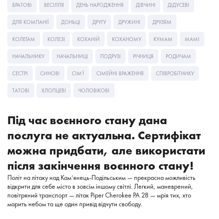
БРАТОВІ
ВЕСІЛЛЯ
ДЕНЬ НАРОДЖЕННЯ
ДІВЧИНІ
ДІДУСЕВІ
ДЛЯ КОМПАНІЇ
ДОНЬЦІ
ДРУГУ
ДРУЖИНІ
ДРУЗЯМ
КОЛЕГАМ
КОЛЕЗІ
КОХАНІЙ
КОХАНОМУ
КУМАМ
МАМІ
НАЧАЛЬНИКУ
НАЧАЛЬНИЦІ
ПОДРУЗІ
РІЧНИЦЯ
РОДИЧАМ
СЕСТРІ
СИНОВІ
СІМ'Ї
СІМЕЙНІ ВРАЖЕННЯ
СПІВРОБІТНИКУ
ТАТОВІ
ХЛОПЦЕВІ
ЧОЛОВІКОВІ
Під час воєнного стану дана
послуга не актуальна. Сертифікат
можна придбати, але використати
після закінчення воєнного стану!
Політ на літаку над Кам‘янець-Подільським — прекрасна можливість
відкрити для себе місто в зовсім іншому світлі. Легкий, маневрений,
повітряний транспорт — літак Piper Cherokee PA 28 — мрія тих, хто
марить небом та ще один привід відчути свободу.