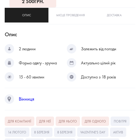
2 500
ГРН.
ОПИС
МІСЦЕ ПРОВЕДЕННЯ
ДОСТАВКА
Опис
2 людини
Залежить від погоди
Форма одягу - зручна
Актуально цілий рік
15 - 60 хвилин
Доступно з 18 років
Вінниця
ДЛЯ КОМПАНІЇ
ДЛЯ НЕЇ
ДЛЯ НЬОГО
ДЛЯ ОДНОГО
ПОВІТРЯ
14 ЛЮТОГО
8 БЕРЕЗНЯ
8 БЕРЕЗНЯ
VALENTINE'S DAY
АКТИВ