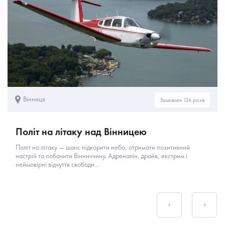
Вінниця
Замовили 136 разів
Політ на літаку над Вінницею
Політ на літаку — шанс підкорити небо, отримати позитивний
настрій та побачити Вінниччину. Адреналін, драйв, екстрим і
неймовірні відчуття свободи...