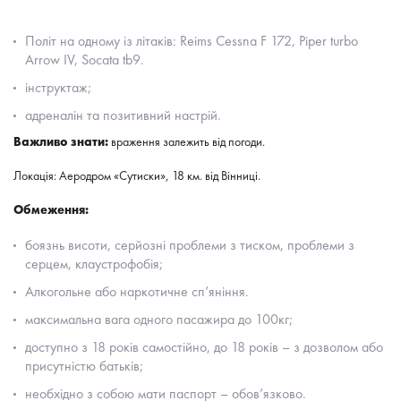
Політ на одному із літаків: Reims Cessna F 172, Piper turbo
Arrow IV, Socata tb9.
інструктаж;
адреналін та позитивний настрій.
Важливо знати:
враження залежить від погоди.
Локація: Аеродром «Сутиски», 18 км. від Вінниці.
Обмеження:
боязнь висоти, серйозні проблеми з тиском, проблеми з
серцем, клаустрофобія;
Алкогольне або наркотичне сп’яніння.
максимальна вага одного пасажира до 100кг;
доступно з 18 років самостійно, до 18 років – з дозволом або
присутністю батьків;
необхідно з собою мати паспорт – обов’язково.