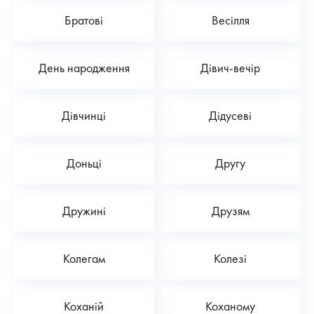
Братові
Весілля
День народження
Дівич-вечір
Дівчинці
Дідусеві
Доньці
Другу
Дружині
Друзям
Колегам
Колезі
Коханій
Коханому