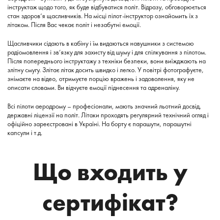
інструктаж щодо того, як буде відбуватися політ. Відразу, обговорюється
стан здоров’я щасливчиків. На місці пілот-інструктор ознайомить їх з
літаком. Після Вас чекає політ і незабутні емоції.
Щасливчики сідають в кабіну і їм видаються навушники з системою
радіомовлення і зв’язку для захисту від шуму і для спілкування з пілотом.
Після попереднього інструктажу з техніки безпеки, вони виїжджають на
злітну смугу. Злітає літак досить швидко і легко. У повітрі фотографуєте,
знімаєте на відео, отримуєте порцію вражень і задоволення, яку не
описати словами. Ви відчуєте емоції піднесення та адреналіну.
Всі пілоти аеродрому – професіонали, мають значний льотний досвід,
державні ліцензії на політ. Літаки проходять регулярний технічний огляд і
офіційно зареєстровані в Україні. На борту є парашути, парашутні
капсули і т.д.
Що входить у
сертифікат?