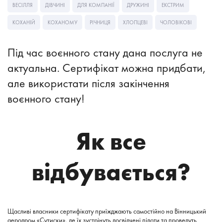
ВЕСІЛЛЯ
ДІВЧИНІ
ДЛЯ КОМПАНІЇ
ДРУЖИНІ
ЕКСТРИМ
КОХАНІЙ
КОХАНОМУ
РІЧНИЦЯ
ХЛОПЦЕВІ
ЧОЛОВІКОВІ
Під час воєнного стану дана послуга не
актуальна. Сертифікат можна придбати,
але використати після закінчення
воєнного стану!
Як все
відбувається?
Щасливі власники сертифікату приїжджають самостійно на Вінницький
аеродром «Сутиски», де їх зустрінуть досвідчені пілоти та проведуть