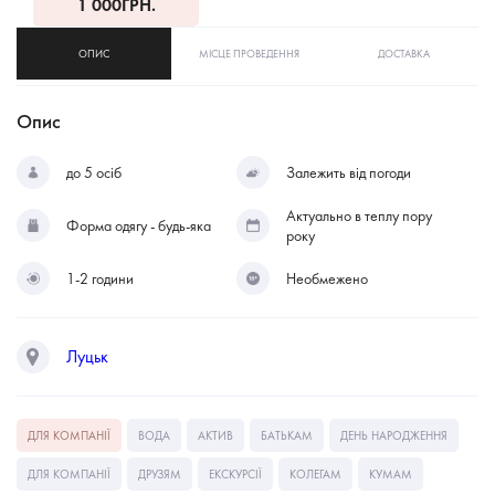
1 000
ГРН.
ОПИС
МІСЦЕ ПРОВЕДЕННЯ
ДОСТАВКА
Опис
до 5 осіб
Залежить від погоди
Актуально в теплу пору
Форма одягу - будь-яка
року
1-2 години
Необмежено
Луцьк
ДЛЯ КОМПАНІЇ
ВОДА
АКТИВ
БАТЬКАМ
ДЕНЬ НАРОДЖЕННЯ
ДЛЯ КОМПАНІЇ
ДРУЗЯМ
ЕКСКУРСІЇ
КОЛЕГАМ
КУМАМ