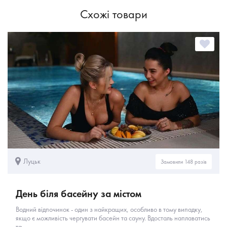
Схожі товари
Луцьк
Замовили 148 разів
День біля басейну за містом
Водний відпочинок - один з найкращих, особливо в тому випадку,
якщо є можливість чергувати басейн та сауну. Вдосталь наплаватись
та...