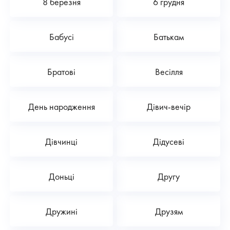
8 березня
6 грудня
Бабусі
Батькам
Братові
Весілля
День народження
Дівич-вечір
Дівчинці
Дідусеві
Доньці
Другу
Дружині
Друзям