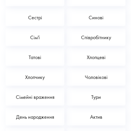
Сестрі
Синові
Сім'ї
Співробітнику
Татові
Хлопцеві
Хлопчику
Чоловікові
Сімейні враження
Тури
День народження
Актив