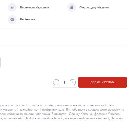
Не залежить від погоди
Форма одягу - будь-яка
Необмежено
-
+
ДОДАТИ У КОШИК
пригода під час якої захоплює дух від приголомшливих видів, казкових пейзажів,
х утворень і, звичайно, сотні повітряних куль! Ви побуваєте в кращих фото-локаціях та
ращі світанки та заходи Каппадокії. Відвідаєте - Долину Кохання, фортецю Учхисар,
ме, підземне місто Каймакли, каньйон Іхлара, гончарну майстерню в Аваносі, Червону