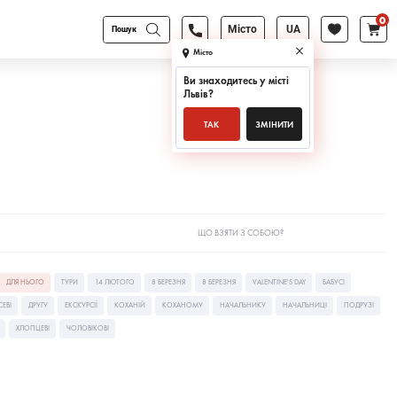
0
Products
Місто
UA
search
Місто
Ви знаходитесь у місті
Львів
?
ТАК
ЗМІНИТИ
ЩО ВЗЯТИ З СОБОЮ?
ДЛЯ НЬОГО
ТУРИ
14 ЛЮТОГО
8 БЕРЕЗНЯ
8 БЕРЕЗНЯ
VALENTINE'S DAY
БАБУСІ
СЕВІ
ДРУГУ
ЕКСКУРСІЇ
КОХАНІЙ
КОХАНОМУ
НАЧАЛЬНИКУ
НАЧАЛЬНИЦІ
ПОДРУЗІ
ХЛОПЦЕВІ
ЧОЛОВІКОВІ