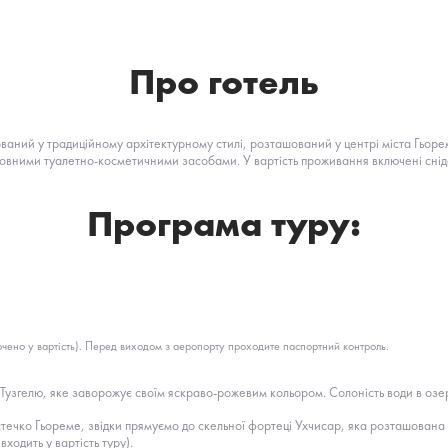
Про готель
дований у традиційному архітектурному стилі, розташований у центрі міста Гьор
штовними туалетно-косметичними засобами. У вартість проживання включені снід
Програма туру:
ючено у вартість). Перед виходом з аеропорту проходите паспортний контроль.
 Тузгелю, яке заворожує своїм яскраво-рожевим кольором. Солоність води в озе
ечко Гьореме, звідки прямуємо до скельної фортеці Ухчисар, яка розташована 
ходить у вартість туру).