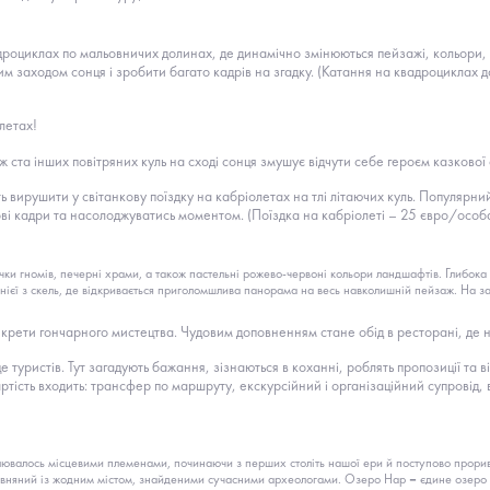
адроциклах по мальовничих долинах, де динамічно змінюються пейзажі, кольори,
 заходом сонця і зробити багато кадрів на згадку. (Катання на квадроциклах д
летах!
та інших повітряних куль на сході сонця змушує відчути себе героєм казкової с
ість вирушити у світанкову поїздку на кабріолетах на тлі літаючих куль. Популя
ві кадри та насолоджуватись моментом. (Поїздка на кабріолеті – 25 євро/особа
 гномів, печерні храми, а також пастельні рожево-червоні кольори ландшафтів. Глибока 
днієї з скель, де відкривається приголомшлива панорама на весь навколишній пейзаж. На з
секрети гончарного мистецтва. Чудовим доповненням стане обід в ресторані, де 
истів. Тут загадують бажання, зізнаються в коханні, роблять пропозиції та віря
ртість входить: трансфер по маршруту, екскурсійний і організаційний супровід, вх
лювалось місцевими племенами, починаючи з перших століть нашої ери й поступово прорива
езрівняний із жодним містом, знайденими сучасними археологами. Озеро Нар
–
єдине озеро 