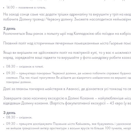
14:00 – поселення в готель.
На заході сонця саме час додати трішки адреналіну та вирушити у тріп на кв
побачите Долину троянд і Червону долину. Зможете насолодитися неймовірним
2 день
Розпочнеться Ваш ранок з польоту мрії над Каппадокією або поїздки на кабріо
Плавний політ над історичними печерними помешканнями міста Гьореме поміж с
Якщо ви вирішили не здійснювати політ на повітряній кулі, то у вас є можлив
наряд, заряджайте ваші гаджети та вирушайте у фото-мандрівку робити казко
08:30 – сніданок в готелі.
09:30 – прямуєтедо панорами Червоної долини, де можна побачити справжні будиночки
скелями. Під час пішої прогулянки Ви дійдете до відкритого майданчика на вершині о
панорамі долини.
Далі за планом гончарна майстерня в Аваносі, де дізнаєтеся усі тонкощі та 
Завершите свою насичену екскурсію в Долині Кохання – найулюбленіше місце тур
відвідавши Долину кохання. (Вартість факультативної екскурсії – 45 євро (у ва
3 день
08:30 – сніданок.
09:30 – прямуєте досліджувати Підземне місто Каймакли
,
яке будувалось і удоскона
не вийшов грандіозний витвір архітектури з восьми ярусів та більше 100 тунелів, н