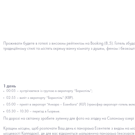
Проживати будете в готелі з високим рейтингом на Booking (8,5). Готель збу
традиційному стилі та містять окрему ванну кімнату з душем, феном і безко
1 день
00:05 – зустрічаєтеся із групою в аеропорту “Бориспіль”;
02:55 – виліт з аеропорту “Бориспіль” (KBP).
05:00 – приліт в аеропорт “Анкара – Есенбога” (KLF) (трансфер аеропорт-готель вкл
05:30 – 10:30 – переїзд в Гьореме.
По дорозі на світанку зробите зупинку для фото на згадку на Солоному озері
Кращим місцем, щоб розпочати Ваш день є панорама Есентепе з видом на міст
місцевості Каппадокії, де для вас відкриється мальовнича панорама (екскурсія в