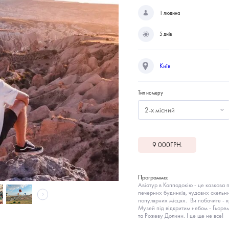
1 людина
5 днів
Київ
Тип номеру
2-х місний
9 000
ГРН.
Программа:
Авіатур в Каппадокію - це казкова 
печерних будинків, чудових скельни
популярних місцях. Ви побачите - к
Музей під відкритим небом - Гьоре
та Рожеву Долини. І це ще не все!