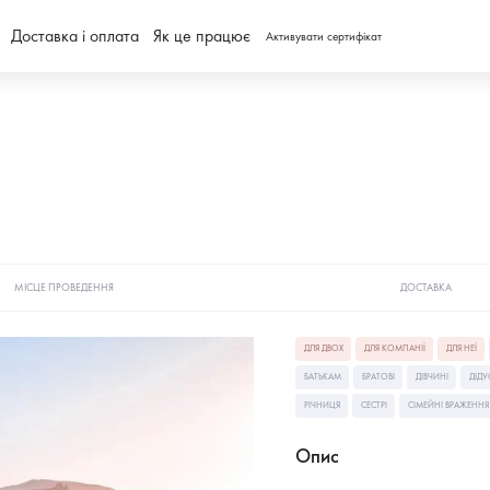
Доставка і оплата
Як це працює
Активувати сертифікат
МІСЦЕ ПРОВЕДЕННЯ
ДОСТАВКА
ДЛЯ ДВОХ
ДЛЯ КОМПАНІЇ
ДЛЯ НЕЇ
БАТЬКАМ
БРАТОВІ
ДІВЧИНІ
ДІДУ
РІЧНИЦЯ
СЕСТРІ
СІМЕЙНІ ВРАЖЕННЯ
Опис