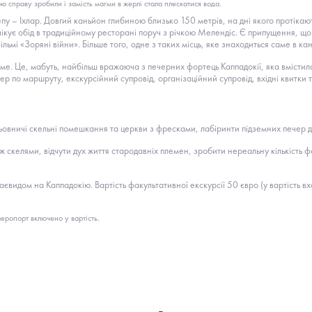
 справу зробили і замість магми в жерлі стала плескатися вода.
 – Іхлар. Довгий каньйон глибиною близько 150 метрів, на дні якого протікають
очікує обід в традиційному ресторані поруч з річкою Мелендіс. Є припущення, 
мі «Зоряні війни». Більше того, одне з таких місць, яке знаходиться саме в кан
 Це, мабуть, найбільш вражаюча з печерних фортець Каппадокії, яка вмістила в
фер по маршруту, екскурсійний супровід, організаційний супровід, вхідні квитки т
льовничі скельні помешкання та церкви з фресками, лабіринти підземних печер
між скелями, відчути дух життя стародавніх племен, зробити нереальну кількість
идом на Каппадокію. Вартість факультативної екскурсії 50 євро (у вартість вхо
еропорт включено у вартість.