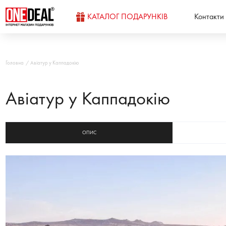
КАТАЛОГ ПОДАРУНКІВ
Контакти
Головна
Авіатур у Каппадокію
Авіатур у Каппадокію
ОПИС