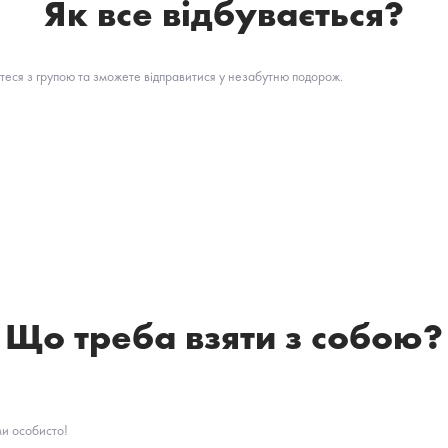
Як все відбувається?
теся з групою та зможете відправитися у незабутню подорож.
Що треба взяти з собою?
ми особисто!