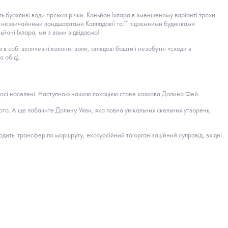
 бурхливі води гірської річки. Каньйон Іхлара в зменшеному варіанті трохи
що незвичайними ландшафтами Каппадокії та її підземними будинками
ьйоні Іхлара, ми з вами відвідаємо!
 собі величезні колонні зали, оглядові башти і незабутні «сходи в
а обід).
 досі населені. Наступною нашою локацією стане казкова Долина Фей.
 фото. А ще побачите Долину Уяви, яка повна унікальних скельних утворень,
дить: трансфер по маршруту, екскурсійний та організаційний супровід, вхідні