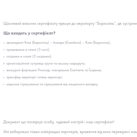
Щасливий власник сертифікату прямує до аеропорту “Бориспіль”, де зустріне
Що входить у сертифікат?
авіапереліт Київ (Бориспіль) – Анкара (Есенбога) – Київ (Бориспіль);
проживання в готелі (3 ночі);
сніданки в готелі (3 сніданки);
організаційний супровід групи по всьому маршруту;
екскурсія фортецею Учхисар, панорамою Есептепе та Гьореме;
трансфер аеропорт-готель-аеропорт;
медичне страхування та страхування від нещасного випадку.
Документ що посвідчує особу, чудовий настрій і наш сертифікат!
Ми вибираємо тільки найкращих партнерів, враження від яких перевірені на