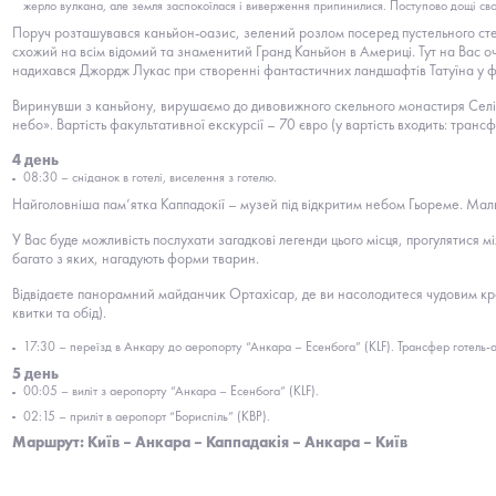
жерло вулкана, але земля заспокоїлася і виверження припинилися. Поступово дощі свою
Поруч розташувався каньйон-оазис, зелений розлом посеред пустельного степу
схожий на всім відомий та знаменитий Гранд Каньйон в Америці. Тут на Вас 
надихався Джордж Лукас при створенні фантастичних ландшафтів Татуїна у філь
Виринувши з каньйону, вирушаємо до дивовижного скельного монастиря Селіме.
небо». Вартість факультативної екскурсії – 70 євро (у вартість входить: транс
4 день
08:30 – сніданок в готелі, виселення з готелю.
Найголовніша пам’ятка Каппадокії – музей під відкритим небом Гьореме. Ма
У Вас буде можливість послухати загадкові легенди цього місця, прогулятися 
багато з яких, нагадують форми тварин.
Відвідаєте панорамний майданчик Ортахісар, де ви насолодитеся чудовим краєв
квитки та обід).
17:30 – переїзд в Анкару до аеропорту “Анкара – Есенбога” (KLF). Трансфер готель-а
5 день
00:05 – виліт з аеропорту “Анкара – Есенбога” (KLF).
02:15 – приліт в аеропорт “Бориспіль” (KBP).
Маршрут: Київ – Анкара – Каппадакія – Анкара – Київ