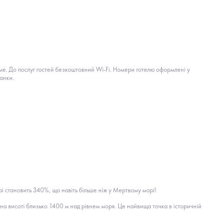
еме. До послуг гостей безкоштовний Wi-Fi. Номери готелю оформлені у
анки.
рі становить 340%, що навіть більше ніж у Мертвому морі!
на висоті близько 1400 м над рівнем моря. Це найвища точка в історичній