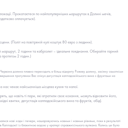
 локації. Прокатаєтеся по найпопулярніших маршрутах в Долині мечів,
одатково оплачується).
цени. (Політ на повітряній кулі коштує 80 євро з людини)
.
рний маршрут, 2 години та кабріолет – ідеальне поєднання. Обирайте гарний
 протягом 2 годин.)
Червона долина плавно переходить в більш відкриту Рожеву долину, засіяну самотніми
авершення прогулянки Вас очікує дегустація каппадокійського вина з фруктами на
на нас чекає найсмачніша місцева кухня та напої.
ть, що навіть ті пари, які втратили своє кохання, можуть відновити його,
ідні квитки, дегустація каппадокійського вина та фруктів, обід).
лися нові ходи і печери, нашаровуючись новими і новими рівнями, поки в результаті
в Каппадокії із блакитною водою у кратері справжнісінького вулкана. Колись це було