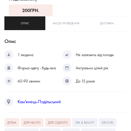
200
ГРН.
ОПИС
МІСЦЕ ПРОВЕДЕННЯ
ДОСТАВКА
Опис
1 людина
Не залежить від погоди
Форма одягу - будь-яка
Актуально цілий рік
60-90 хвилин
До 15 років
Кам'янець-Подільський
ДІТЯМ
ДЛЯ НЬОГО
ДЛЯ ОДНОГО
SPA & BEAUTY
БРАТОВІ