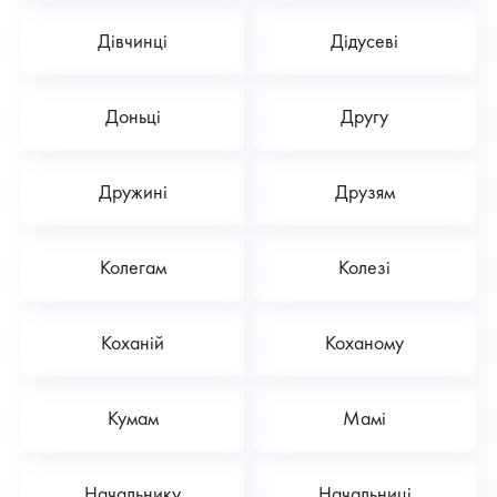
Дівчинці
Дідусеві
Доньці
Другу
Дружині
Друзям
Колегам
Колезі
Коханій
Коханому
Кумам
Мамі
Начальнику
Начальниці