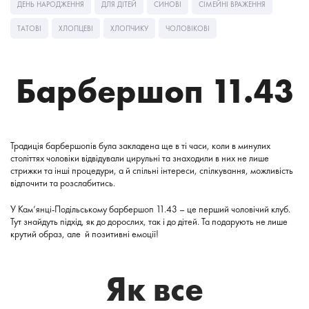
ДЕНЬ НАРОДЖЕННЯ
ДЛЯ ДІТЕЙ
СИНОВІ
СІМЕЙНІ ВРАЖЕННЯ
ТАТОВІ
ХЛОПЦЕВІ
ХЛОПЧИКУ
ЧОЛОВІКОВІ
Барбершоп 11.43
Традиція барбершопів була закладена ще в ті часи, коли в минулих
століттях чоловіки відвідували цирульні та знаходили в них не лише
стрижки та інші процедури, а й спільні інтереси, спілкування, можливість
відпочити та розслабитись.
У Кам’янці-Подільському барбершоп 11.43 – це перший чоловічий клуб.
Тут знайдуть підхід, як до дорослих, так і до дітей. Та подарують не лише
крутий образ, але й позитивні емоції!
Як все