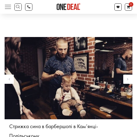
search
0
Products
search
Стрижка сина в барбершопі в Кам’янці-
Подільському