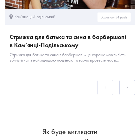
Кам'янець-Подільський
Замовили 54 разів
Стрижка для батька та сина в барбершопі
в Кам’янці-Подільському
Стрижка для батька та сина в барбершопі - це хороша можливість
зблизитися з найріднішою людиною та гарно провести час в...
Як буде виглядати