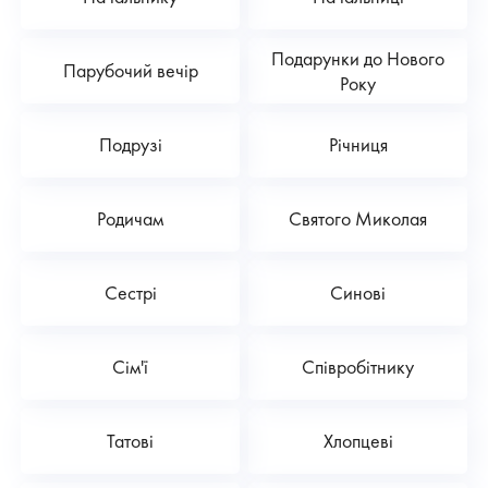
Подарунки до Нового
Парубочий вечір
Року
Подрузі
Річниця
Родичам
Святого Миколая
Сестрі
Синові
Сім'ї
Співробітнику
Татові
Хлопцеві