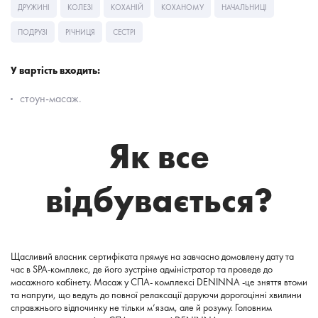
ДРУЖИНІ
КОЛЕЗІ
КОХАНІЙ
КОХАНОМУ
НАЧАЛЬНИЦІ
ПОДРУЗІ
РІЧНИЦЯ
СЕСТРІ
У вартість входить:
стоун-масаж.
Як все
відбувається?
Щасливий власник сертифіката прямує на завчасно домовлену дату та
час в SPA-комплекс, де його зустріне адміністратор та проведе до
масажного кабінету. Масаж у СПА- комплексі DENINNA -це зняття втоми
та напруги, що ведуть до повної релаксації даруючи дорогоцінні хвилини
справжнього відпочинку не тільки м’язам, але й розуму. Головним