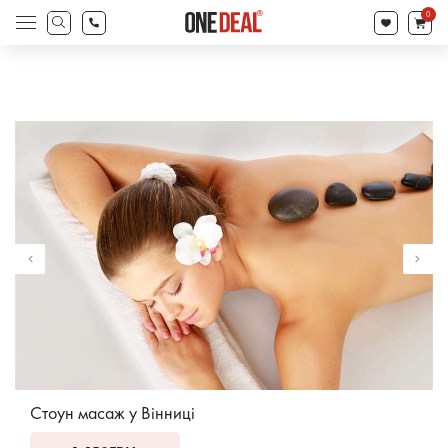
search
0
Products
search
Стоун масаж у Вінниці