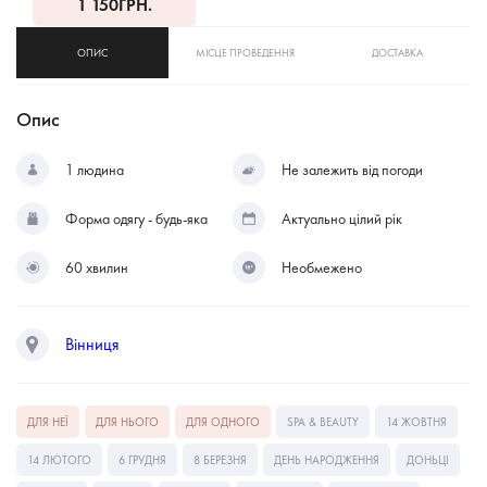
1 150
ГРН.
ОПИС
МІСЦЕ ПРОВЕДЕННЯ
ДОСТАВКА
Опис
1 людина
Не залежить від погоди
Форма одягу - будь-яка
Актуально цілий рік
60 хвилин
Необмежено
Вінниця
ДЛЯ НЕЇ
ДЛЯ НЬОГО
ДЛЯ ОДНОГО
SPA & BEAUTY
14 ЖОВТНЯ
14 ЛЮТОГО
6 ГРУДНЯ
8 БЕРЕЗНЯ
ДЕНЬ НАРОДЖЕННЯ
ДОНЬЦІ