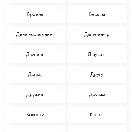
Братові
Весілля
День народження
Дівич-вечір
Дівчинці
Дідусеві
Доньці
Другу
Дружині
Друзям
Колегам
Колезі