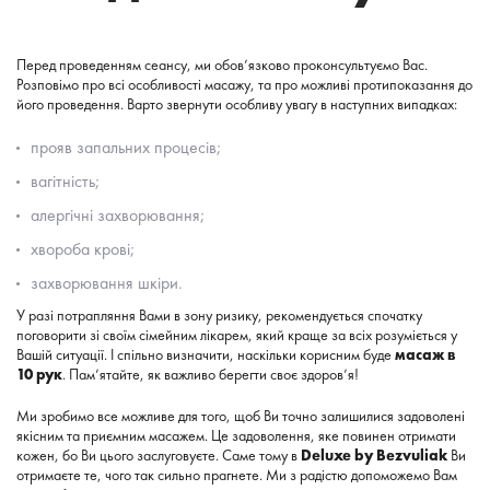
Перед проведенням сеансу, ми обов’язково проконсультуємо Вас.
Розповімо про всі особливості масажу, та про можливі протипоказання до
його проведення. Варто звернути особливу увагу в наступних випадках:
прояв запальних процесів;
вагітність;
алергічні захворювання;
хвороба крові;
захворювання шкіри.
У разі потрапляння Вами в зону ризику, рекомендується спочатку
поговорити зі своїм сімейним лікарем, який краще за всіх розуміється у
Вашій ситуації. І спільно визначити, наскільки корисним буде
масаж в
10 рук
. Пам’ятайте, як важливо берегти своє здоров’я!
Ми зробимо все можливе для того, щоб Ви точно залишилися задоволені
якісним та приємним масажем. Це задоволення, яке повинен отримати
кожен, бо Ви цього заслуговуєте. Саме тому в
Deluxe by Bezvuliak
Ви
отримаєте те, чого так сильно прагнете. Ми з радістю допоможемо Вам