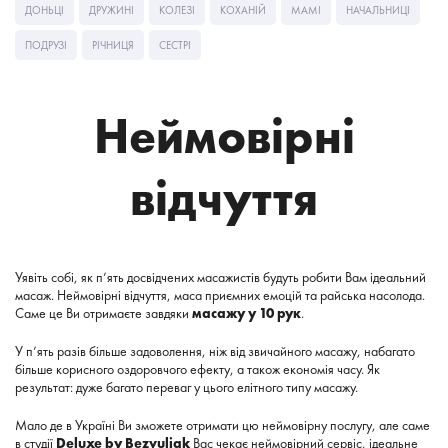
ДОНЬЦІ
ДРУЖИНІ
КОЛЕЗІ
КОХАНІЙ
МАМІ
НАЧАЛЬНИЦІ
ПОДРУЗІ
РІЧНИЦЯ
СЕСТРІ
Неймовірні
відчуття
Уявіть собі, як п’ять досвідчених масажистів будуть робити Вам ідеальний
масаж. Неймовірні відчуття, маса приємних емоцій та райська насолода.
Саме це Ви отримаєте завдяки
масажу у 10 рук
.
У п’ять разів більше задоволення, ніж від звичайного масажу, набагато
більше корисного оздоровчого ефекту, а також економія часу. Як
результат: дуже багато переваг у цього елітного типу масажу.
Мало де в Україні Ви зможете отримати цю неймовірну послугу, але саме
в студії
Deluxe by Bezvuliak
Вас чекає неймовірний сервіс, ідеальне