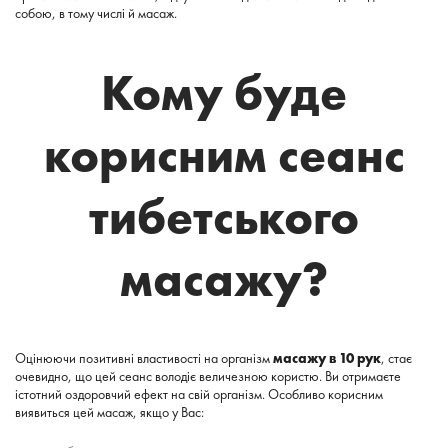
собою, в тому числі й масаж.
Кому буде
корисним сеанс
тибетського
масажу?
Оцінюючи позитивні властивості на організм
масажу в 10 рук
, стає
очевидно, що цей сеанс володіє величезною користю. Ви отримаєте
істотний оздоровчий ефект на свій організм. Особливо корисним
виявиться цей масаж, якщо у Вас: