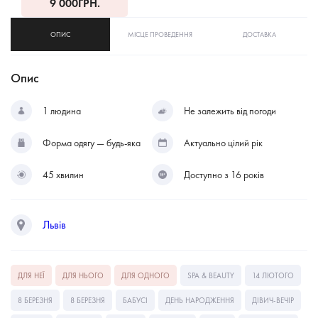
9 000
ГРН.
ОПИС
МІСЦЕ ПРОВЕДЕННЯ
ДОСТАВКА
Опис
1 людина
Не залежить від погоди
Форма одягу — будь-яка
Актуально цілий рік
45 хвилин
Доступно з 16 років
Львів
ДЛЯ НЕЇ
ДЛЯ НЬОГО
ДЛЯ ОДНОГО
SPA & BEAUTY
14 ЛЮТОГО
8 БЕРЕЗНЯ
8 БЕРЕЗНЯ
БАБУСІ
ДЕНЬ НАРОДЖЕННЯ
ДІВИЧ-ВЕЧІР