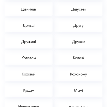
Дівчинці
Дідусеві
Доньці
Другу
Дружині
Друзям
Колегам
Колезі
Коханій
Коханому
Кумам
Мамі
Начальнику
Начальниці