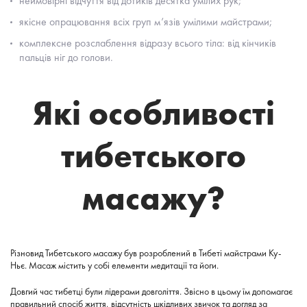
неймовірні відчуття від дотиків десятка умілих рук;
якісне опрацювання всіх груп м’язів умілими майстрами;
комплексне розслаблення відразу всього тіла: від кінчиків
пальців ніг до голови.
Які особливості
тибетського
масажу?
Різновид Тибетського масажу був розроблений в Тибеті майстрами Ку-
Ньє. Масаж містить у собі елементи медитації та йоги.
Довгий час тибетці були лідерами довголіття. Звісно в цьому їм допомагає
правильний спосіб життя, відсутність шкідливих звичок та догляд за