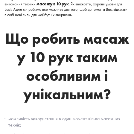
виконання техніки
масажу в 10 рук
. Як вважаєте, хороші умови для
Вас? Адже ми робимо все можливе для того, щоб допомогти Вам відкрити
в собі нові сили для майбутніх звершень.
Що робить масаж
у 10 рук таким
особливим і
унікальним?
можливість використання в один момент кілька масажних
технік;