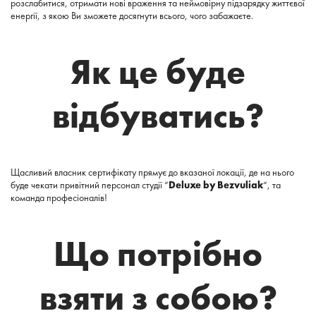
розслабитися, отримати нові враження та неймовірну підзарядку життєвої
енергії, з якою Ви зможете досягнути всього, чого забажаєте.
Як це буде
відбуватись?
Щасливий власник сертифікату прямує до вказаної локації, де на нього
буде чекати привітний персонал студії “
Deluxe by Bezvuliak
“, та
команда професіоналів!
Що потрібно
взяти з собою?