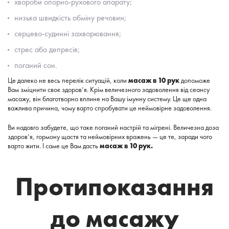
хвороби опорно-рухового апарату;
низька швидкість обміну речовин;
серцево-судинні захворювання;
стрес або депресія;
поганий сон.
Це далеко не весь перелік ситуацій, коли
масаж в 10 рук
допоможе
Вам зміцнити своє здоров’я. Крім величезного задоволення від сеансу
масажу, він благотворно вплине на Вашу імунну систему. Це ще одна
важлива причина, чому варто спробувати це неймовірне задоволення.
Ви надовго забудете, що таке поганий настрій та мігрені. Величезна доза
здоров’я, гормону щастя та неймовірних вражень — це те, заради чого
варто жити. І саме це Вам дасть
масаж в 10 рук
.
Протипоказання
до масажу