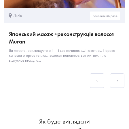
Львів
Замовили 56 разів
Японський масаж +реконструкція волосся
Muran
Ви лягаєте, заплющуєте очі — і все починає змінюватись. Парова
капсула огортає теплом, волосся наповнюється життям, тіло
відпускає втому, а...
Як буде виглядати