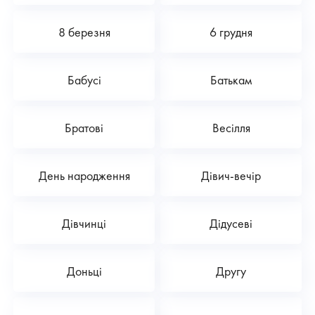
8 березня
6 грудня
Бабусі
Батькам
Братові
Весілля
День народження
Дівич-вечір
Дівчинці
Дідусеві
Доньці
Другу