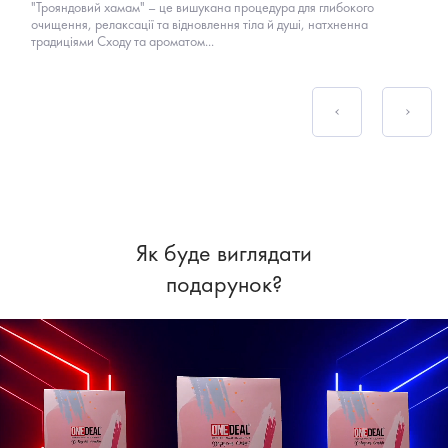
"Трояндовий хамам" – це вишукана процедура для глибокого
очищення, релаксації та відновлення тіла й душі, натхненна
традиціями Сходу та ароматом...
Як буде виглядати
подарунок?