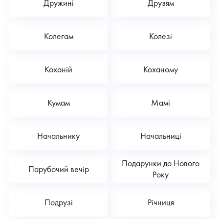
Дружині
Друзям
Колегам
Колезі
Коханій
Коханому
Кумам
Мамі
Начальнику
Начальниці
Подарунки до Нового
Парубочий вечір
Року
Подрузі
Річниця