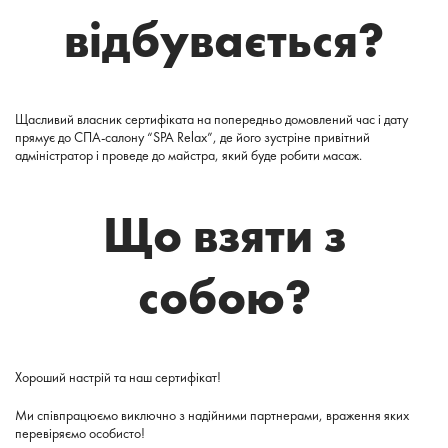
відбувається?
Щасливий власник сертифіката на попередньо домовлений час і дату
прямує до СПА-салону “SPA Relax”, де його зустріне привітний
адміністратор і проведе до майстра, який буде робити масаж.
Що взяти з
собою?
Хороший настрій та наш сертифікат!
Ми співпрацюємо виключно з надійними партнерами, враження яких
перевіряємо особисто!