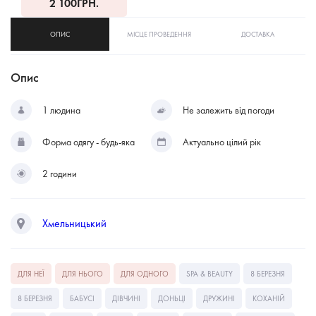
2 100
ГРН.
ОПИС
МІСЦЕ ПРОВЕДЕННЯ
ДОСТАВКА
Опис
1 людина
Не залежить від погоди
Форма одягу - будь-яка
Актуально цілий рік
2 години
Хмельницький
ДЛЯ НЕЇ
ДЛЯ НЬОГО
ДЛЯ ОДНОГО
SPA & BEAUTY
8 БЕРЕЗНЯ
8 БЕРЕЗНЯ
БАБУСІ
ДІВЧИНІ
ДОНЬЦІ
ДРУЖИНІ
КОХАНІЙ