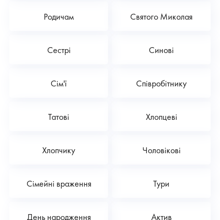
Родичам
Святого Миколая
Сестрі
Синові
Сім'ї
Співробітнику
Татові
Хлопцеві
Хлопчику
Чоловікові
Сімейні враження
Тури
День народження
Актив