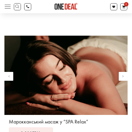
search
0
Products
search
Марокканський масаж у “SPA Relax”