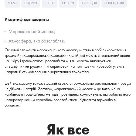
МАМІ
ПОДРУЗІ
СЕСТРІ
СИНОВІ
ХЛОПЦЕВІ
ЧОЛОВІКОВІ
У сертифікат входить:
Марокканський масаж;
Атмосфера, яка розслабляє.
Основні елементи марокканського масажу містять в собі використання
традиційних марокканських масажних олій, які мають сприятливий вплив
на шкіру і допомагають розслабити м’язи. Масаж виконується
специфічними рухами, які спрямовані на поліпшення кровообігу, зняття
напруги й стимулювання енергетичних точок тіла.
Цей вид масажу також відомий своєю спроможністю заспокоювати розум
і підіймати настрій. Загалом, марокканський масаж – це витончена
комбінація традиційних методів і розкішних компонентів, які роблять його
неперевершеним способом розслабитися і відновити гармонію в
організмі.
Як все