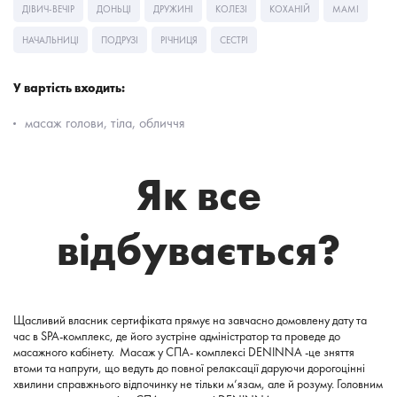
ДІВИЧ-ВЕЧІР
ДОНЬЦІ
ДРУЖИНІ
КОЛЕЗІ
КОХАНІЙ
МАМІ
НАЧАЛЬНИЦІ
ПОДРУЗІ
РІЧНИЦЯ
СЕСТРІ
У вартість входить:
масаж голови, тіла, обличчя
Як все
відбувається?
Щасливий власник сертифіката прямує на завчасно домовлену дату та
час в SPA-комплекс, де його зустріне адміністратор та проведе до
масажного кабінету. Масаж у СПА- комплексі DENINNA -це зняття
втоми та напруги, що ведуть до повної релаксації даруючи дорогоцінні
хвилини справжнього відпочинку не тільки м’язам, але й розуму. Головним