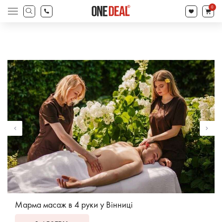
search
0
Products
search
Марма масаж в 4 руки у Вінниці