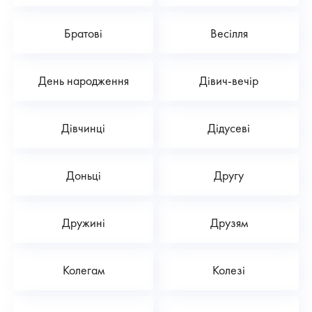
Братові
Весілля
День народження
Дівич-вечір
Дівчинці
Дідусеві
Доньці
Другу
Дружині
Друзям
Колегам
Колезі