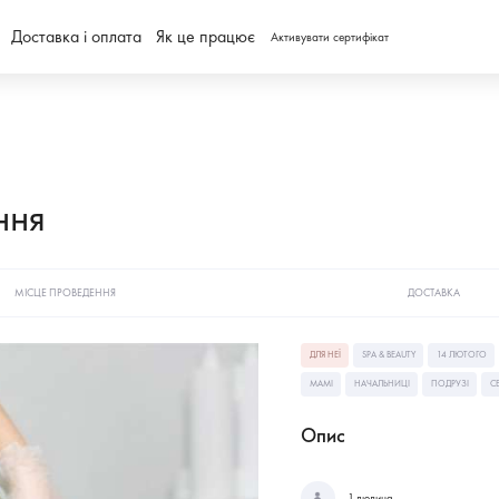
Доставка і оплата
Як це працює
Активувати сертифікат
ння
МІСЦЕ ПРОВЕДЕННЯ
ДОСТАВКА
ДЛЯ НЕЇ
SPA & BEAUTY
14 ЛЮТОГО
МАМІ
НАЧАЛЬНИЦІ
ПОДРУЗІ
СЕ
Опис
1 людина