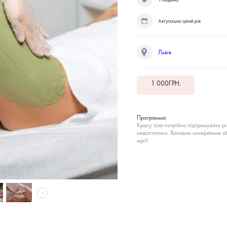
Актуально цілий рік
Львів
1 000
ГРН.
Программа:
Красу тіла потрібно підтримувати р
недостатньо. Холодне мінеральне о
мрії!