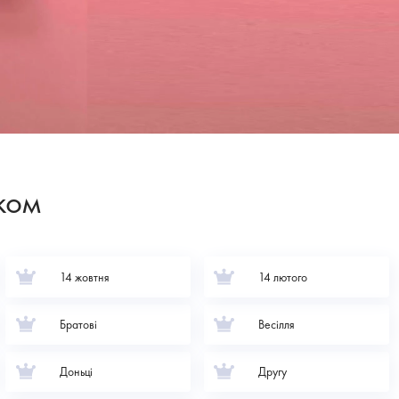
ком
14 жовтня
14 лютого
Братові
Весілля
Доньці
Другу