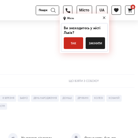
0
Products
Місто
UA
search
Місто
Ви знаходитесь у місті
Львів
?
ТАК
ЗМІНИТИ
ЩО ВЗЯТИ З СОБОЮ?
8 БЕРЕЗНЯ
БАБУСІ
ДЕНЬ НАРОДЖЕННЯ
ДОНЬЦІ
ДРУЖИНІ
КОЛЕЗІ
КОХАНІЙ
СТРІ
Не залежить від погоди
Форма одягу - будь-яка