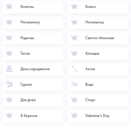
Колегам
Колезі
Начальнику
Начальниці
Родичам
Святого Миколая
Татові
Хлопцеві
День народження
Актив
Гурман
Вода
Для дітей
Спорт
8 березня
Valentine's Day