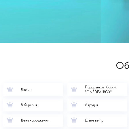
Об
Подарункові бокси
Дівчині
"ONEDEALBOX"
8 березня
6 грудня
День народження
Дівич-вечір