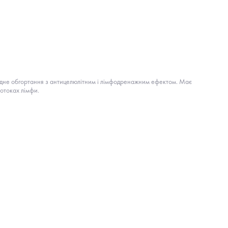
олодне обгортання з антицелюлітним і лімфодренажним ефектом. Має
ротоках лімфи.