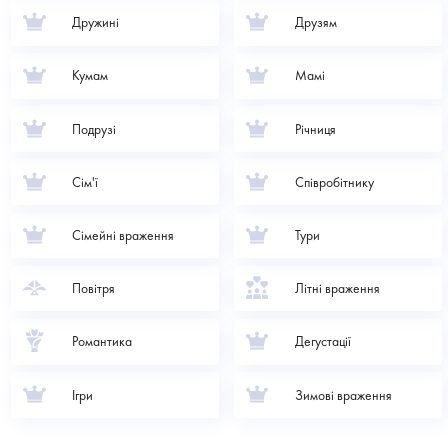
Дружині
Друзям
Кумам
Мамі
Подрузі
Річниця
Сім'ї
Співробітнику
Сімейні враження
Тури
Повітря
Літні враження
Романтика
Дегустації
Ігри
Зимові враження