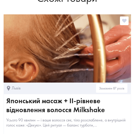
Львів
Замовили 87 разів
Японський масаж + II-рівневе
відновлення волосся Milkshake
Усього 90 хвилин — і ваше волосся сяє, тіло розслаблене, а внутрішній
голос каже: «Дякую». Цей ритуал — баланс турботи,...