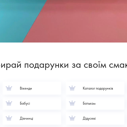
ирай подарунки за своїм сма
Вікенди
Каталог подарунків
Бабусі
Батькам
Дівчинці
Дідусеві