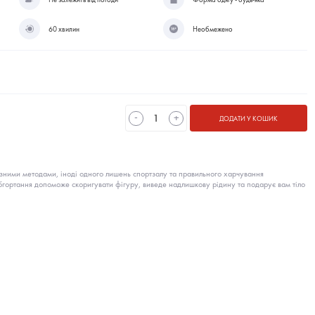
60 хвилин
Необмежено
-
+
ДОДАТИ У КОШИК
ізними методами, іноді одного лишень спортзалу та правильного харчування
бгортання допоможе скоригувати фігуру, виведе надлишкову рідину та подарує вам тіло