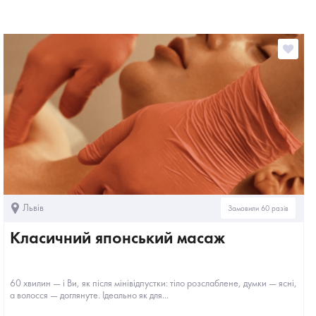
Львів
Замовили 60 разів
Класичний японський масаж
60 хвилин — і Ви, як після мінівідпустки: тіло розслаблене, думки — ясні,
а волосся — доглянуте. Ідеально як для...