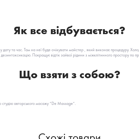
Як все відбувається?
у дату та час. Там на неї буде очікувати майстер , який виконає процедуру. Х
є дезинтоксикацію. Покращує відтік зайвої рідини з міжклітинного простору по п
Що взяти з собою?
 студію авторського масажу “De Massage”.
Схожі товари