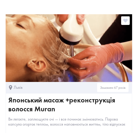
Львів
Замовили 67 разів
Японський масаж +реконструкція
волосся Muran
Ви лягаєте, заплющуєте очі — і все починає змінюватись. Парова
капсула огортає теплом, волосся наповнюється життям, тіло відпускає
втому, а...