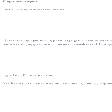
У сертифікат входить:
годинна процедура обгортання майстрами студії.
Щаслива власниця сертифіката відправляється у студію на завчасно домовлен
комплексну і потужну дію за рахунок активних компонентів у складі. Активізу
Чудовий настрій та наш сертифікат.
Ми співпрацюємо виключно з перевіреними партнерами, саме тому обираємо