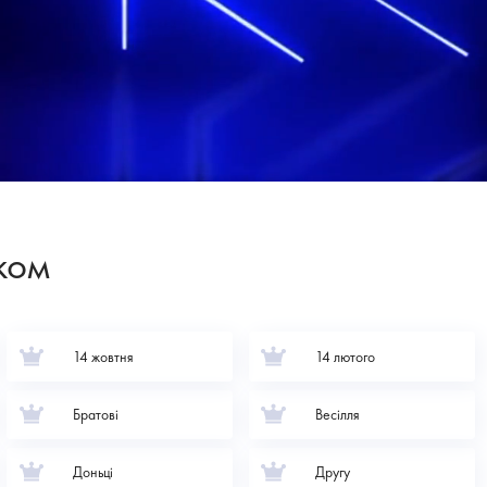
ком
14 жовтня
14 лютого
Братові
Весілля
Доньці
Другу