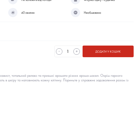
40 хвилин
Необмежено
-
+
ДОДАТИ У КОШИК
сажист, тотальний релакс та приємні аромати різних арома масел. Окрім гарного
ть в шкіру та наповнюють кожну клітину. Пориньте у справжнє задоволення разом із