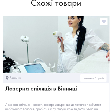
Схожі товари
Вінниця
Замовили 78 разів
Лазерна епіляція в Вінниці
Лазерна епіляція – ефективна процедура, що допомагає позбутися
небажаного волосся, зробити шкіру гладенькою та доглянутою на