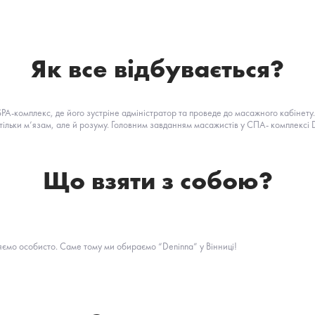
Як все відбувається?
PA-комплекс, де його зустріне адміністратор та проведе до масажного кабінет
е тільки м’язам, але й розуму. Головним завданням масажистів у СПА- комплекс
Що взяти з собою?
ємо особисто. Саме тому ми обираємо “Deninna” у Вінниці!