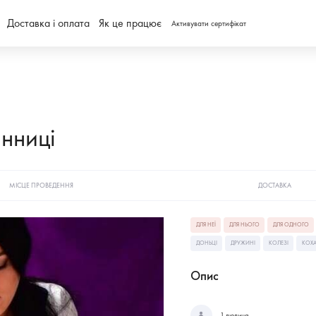
Доставка і оплата
Як це працює
Активувати сертифікат
інниці
МІСЦЕ ПРОВЕДЕННЯ
ДОСТАВКА
ДЛЯ НЕЇ
ДЛЯ НЬОГО
ДЛЯ ОДНОГО
ДОНЬЦІ
ДРУЖИНІ
КОЛЕЗІ
КОХА
Опис
1 людина