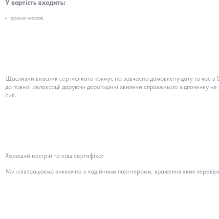
У вартість входить:
арома-масаж.
Щасливий власник сертифіката прямує на завчасно домовлену дату та час в S
до повної релаксації даруючи дорогоцінні хвилини справжнього відпочинку н
сил.
Хороший настрій та наш сертифікат.
Ми співпрацюємо виключно з надійними партнерами, враження яких перевіря