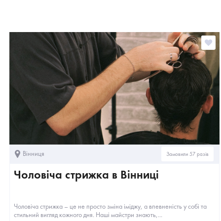
Вінниця
Замовили 57 разів
Чоловіча стрижка в Вінниці
Чоловіча стрижка – це не просто зміна іміджу, а впевненість у собі та
стильний вигляд кожного дня. Наші майстри знають,...