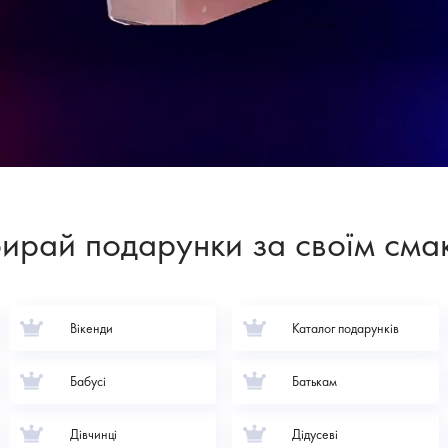
ирай подарунки за своїм сма
Вікенди
Каталог подарунків
Бабусі
Батькам
Дівчинці
Дідусеві