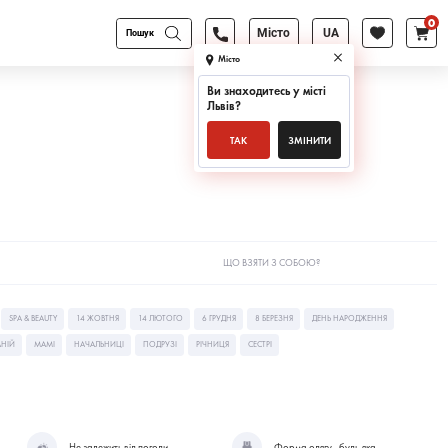
0
Products
Місто
UA
search
Місто
Ви знаходитесь у місті
Львів
?
ТАК
ЗМІНИТИ
ЩО ВЗЯТИ З СОБОЮ?
SPA & BEAUTY
14 ЖОВТНЯ
14 ЛЮТОГО
6 ГРУДНЯ
8 БЕРЕЗНЯ
ДЕНЬ НАРОДЖЕННЯ
НІЙ
МАМІ
НАЧАЛЬНИЦІ
ПОДРУЗІ
РІЧНИЦЯ
СЕСТРІ
Не залежить від погоди
Форма одягу - будь-яка