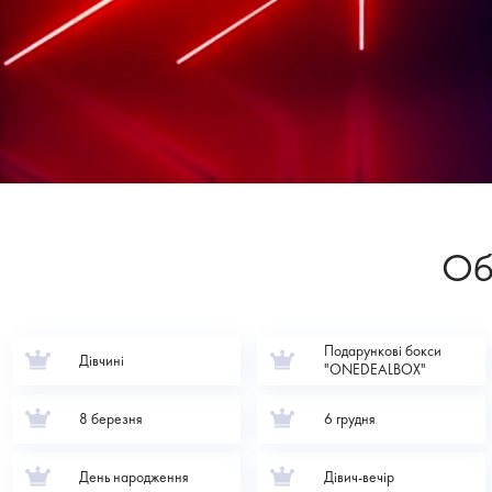
Об
Подарункові бокси
Дівчині
"ONEDEALBOX"
8 березня
6 грудня
День народження
Дівич-вечір