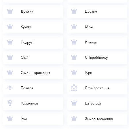
Дружині
Друзям
Кумам
Мамі
Подрузі
Річниця
Сім'ї
Співробітнику
Сімейні враження
Тури
Повітря
Літні враження
Романтика
Дегустації
Ігри
Зимові враження