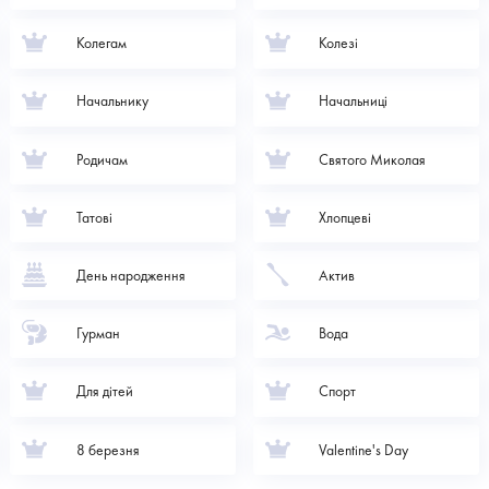
Колегам
Колезі
Начальнику
Начальниці
Родичам
Святого Миколая
Татові
Хлопцеві
День народження
Актив
Гурман
Вода
Для дітей
Спорт
8 березня
Valentine's Day