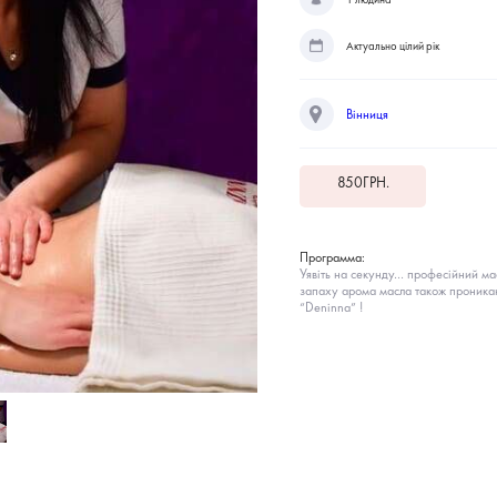
Актуально цілий рік
Вінниця
850
ГРН.
Программа:
Уявіть на секунду… професійний ма
запаху арома масла також проникаю
“Deninna” !