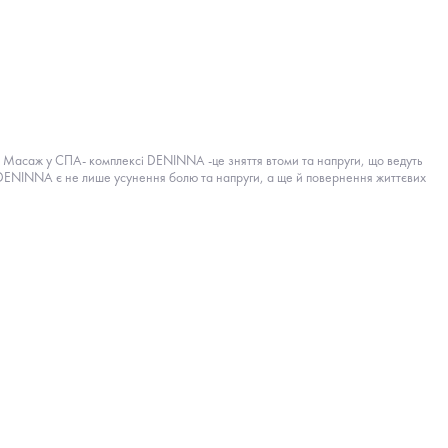
у. Масаж у СПА- комплексі DENINNA -це зняття втоми та напруги, що ведуть
і DENINNA є не лише усунення болю та напруги, а ще й повернення життєвих