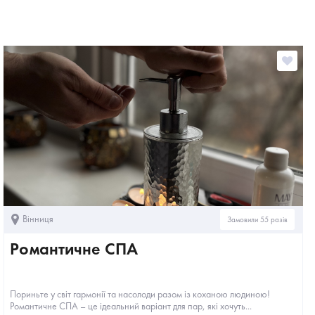
Вінниця
Замовили 55 разів
Романтичне СПА
Пориньте у світ гармонії та насолоди разом із коханою людиною!
Романтичне СПА – це ідеальний варіант для пар, які хочуть...