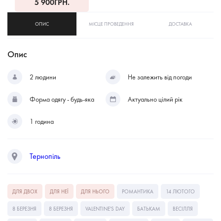
5 900
ГРН.
ОПИС
МІСЦЕ ПРОВЕДЕННЯ
ДОСТАВКА
Опис
2 людини
Не залежить від погоди
Форма одягу - будь-яка
Актуально цілий рік
1 година
Тернопіль
ДЛЯ ДВОХ
ДЛЯ НЕЇ
ДЛЯ НЬОГО
РОМАНТИКА
14 ЛЮТОГО
8 БЕРЕЗНЯ
8 БЕРЕЗНЯ
VALENTINE'S DAY
БАТЬКАМ
ВЕСІЛЛЯ