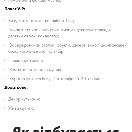
Романтична фонова музика.
Пакет VIP:
Ви вдвох у театрі, тривалістю 1год;
Локація прикрашена романтичним декором: гірлянди,
десятки свічок, канделябр;
Засервірований столик: фрукти, десерт, вино/ шампанське/
безалкогольні напої на вибір;
Пелюстки троянд;
Романтична фонова музика;
Коротка фотосесія від фотографа 15-20 хвилин.
Додатково:
Декор кульками;
Жива музика.
Як відбувається