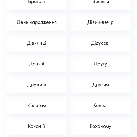
Братові
Весілля
День народження
Дівич-вечір
Дівчинці
Дідусеві
Доньці
Другу
Дружині
Друзям
Колегам
Колезі
Коханій
Коханому