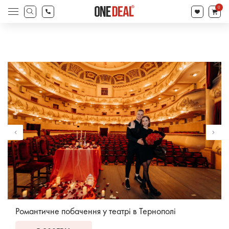
search
0
Products
search
Романтичне побачення у театрі в Тернополі