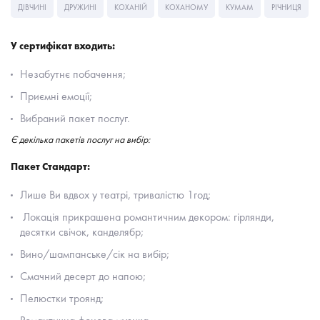
ДІВЧИНІ
ДРУЖИНІ
КОХАНІЙ
КОХАНОМУ
КУМАМ
РІЧНИЦЯ
У сертифікат входить:
Незабутнє побачення;
Приємні емоції;
Вибраний пакет послуг.
Є декілька пакетів послуг на вибір:
Пакет Стандарт:
Лише Ви вдвох у театрі, тривалістю 1год;
Локація прикрашена романтичним декором: гірлянди,
десятки свічок, канделябр;
Вино/шампанське/сік на вибір;
Смачний десерт до напою;
Пелюстки троянд;