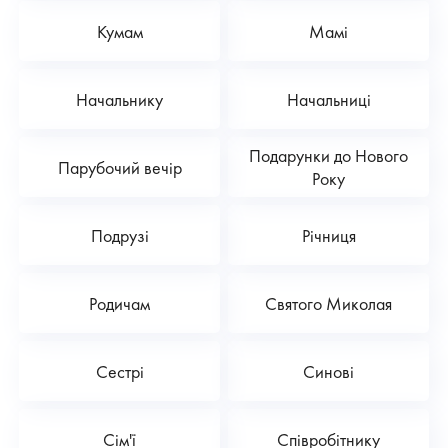
Кумам
Мамі
Начальнику
Начальниці
Подарунки до Нового
Парубочий вечір
Року
Подрузі
Річниця
Родичам
Святого Миколая
Сестрі
Синові
Сім'ї
Співробітнику