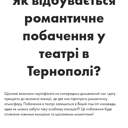
романтичне
побачення у
театрі в
Тернополі?
Щасливі власники сертифіката на попередньо домовлений час і дату
прямують до вказаної локації, де для них підготують романтичну
атмосферу. Побачення в театрі залишиться в Вашій пам’яті назавжди,
адже як можна забути таку особливу локацію?! Це побачення буде
сповнене ніжними емоціями та щасливими моментами!