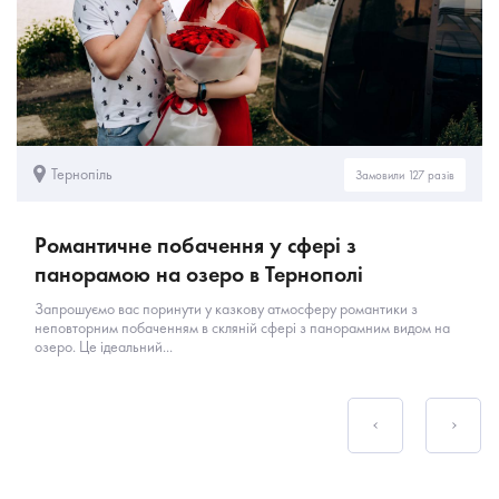
Тернопіль
Замовили 127 разів
Романтичне побачення у сфері з
панорамою на озеро в Тернополі
Запрошуємо вас поринути у казкову атмосферу романтики з
неповторним побаченням в скляній сфері з панорамним видом на
озеро. Це ідеальний...