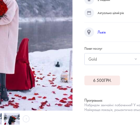
Актуально цілий рік
Львів
Пакет послуг
Gold
6 500
ГРН.
Программа:
Набридли звичайні побачення? У на
Найкраща локація, романтична атмо