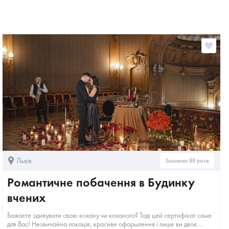
Львів
Замовили 88 разів
Романтичне побачення в Будинку
вчених
Бажаєте здивувати свою кохану чи коханого? Тоді цей сертифікат саме
для Вас! Незвичайна локація, красиве оформлення і лише ви двоє....