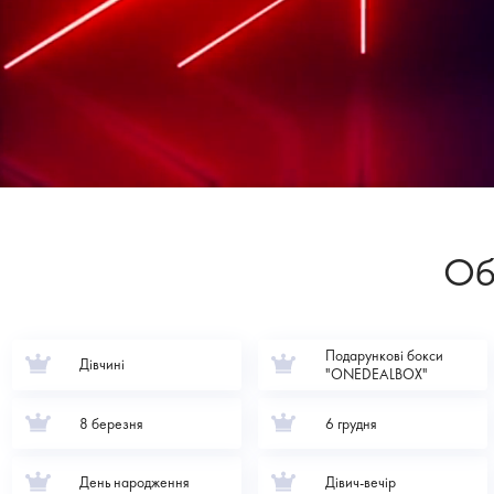
Об
Подарункові бокси
Дівчині
"ONEDEALBOX"
8 березня
6 грудня
День народження
Дівич-вечір