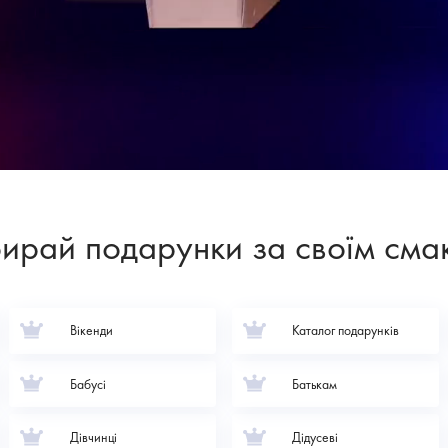
ирай подарунки за своїм сма
Вікенди
Каталог подарунків
Бабусі
Батькам
Дівчинці
Дідусеві