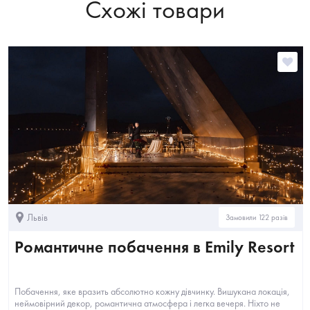
Схожі товари
Львів
Замовили 122 разів
Романтичне побачення в Emily Resort
Побачення, яке вразить абсолютно кожну дівчинку. Вишукана локація,
неймовірний декор, романтична атмосфера і легка вечеря. Ніхто не