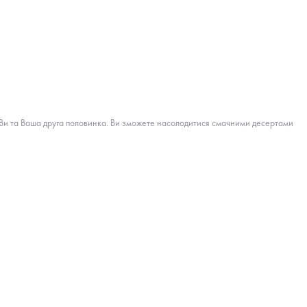
е Ви та Ваша друга половинка. Ви зможете насолодитися смачними десертами