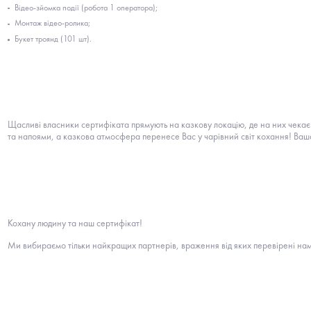
Відео-зйомка події (робота 1 оператора);
Монтаж відео-ролика;
Букет троянд (101 шт).
Щасливі власники сертифіката прямують на казкову локацію, де на них чека
та напоями, а казкова атмосфера перенесе Вас у чарівний світ кохання! Ваша 
Кохану людину та наш сертифікат!
Ми вибираємо тільки найкращих партнерів, враження від яких перевірені на