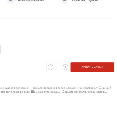
-
+
ДОДАТИ У КОШИК
с є чудово пропозиція — казкове побачення серед мальовничих краєвидів у Східниці!
сфера та лише ви двоє! Що може бути кращим? Даруйте незабутні емоції коханим!