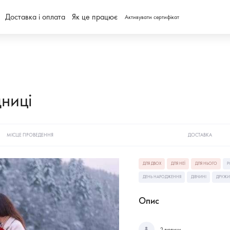
Доставка і оплата
Як це працює
Активувати сертифікат
ниці
МІСЦЕ ПРОВЕДЕННЯ
ДОСТАВКА
ДЛЯ ДВОХ
ДЛЯ НЕЇ
ДЛЯ НЬОГО
Р
ДЕНЬ НАРОДЖЕННЯ
ДІВЧИНІ
ДРУЖИ
Опис
2 людини