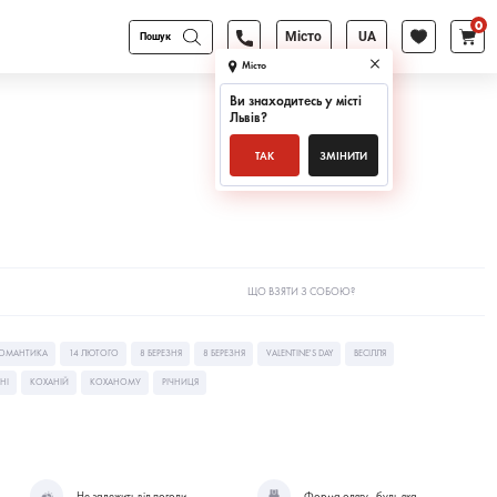
0
Products
Місто
UA
search
Місто
Ви знаходитесь у місті
Львів
?
ТАК
ЗМІНИТИ
ЩО ВЗЯТИ З СОБОЮ?
ОМАНТИКА
14 ЛЮТОГО
8 БЕРЕЗНЯ
8 БЕРЕЗНЯ
VALENTINE'S DAY
ВЕСІЛЛЯ
НІ
КОХАНІЙ
КОХАНОМУ
РІЧНИЦЯ
Не залежить від погоди
Форма одягу - будь-яка