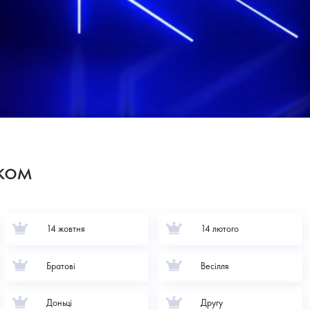
ком
14 жовтня
14 лютого
Братові
Весілля
Доньці
Другу