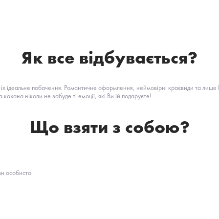
Як все відбувається?
є їх ідеальне побачення. Романтичне оформлення, неймовірні краєвиди та лиш
кохана ніколи не забуде ті емоції, які Ви їй подаруєте!
Що взяти з собою?
ми особисто.