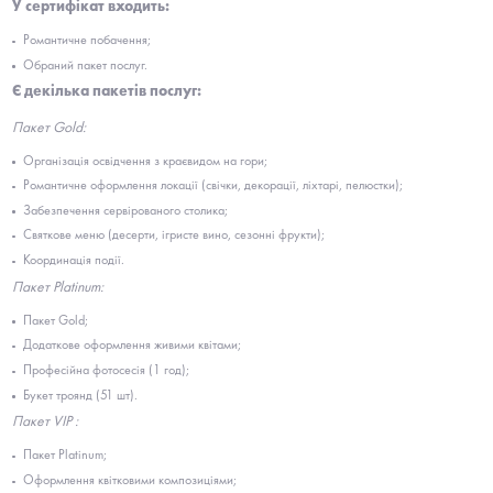
У сертифікат входить:
Романтичне побачення;
Обраний пакет послуг.
Є декілька пакетів послуг:
Пакет Gold:
Організація освідчення з краєвидом на гори;
Романтичне оформлення локації (свічки, декорації, ліхтарі, пелюстки);
Забезпечення сервірованого столика;
Святкове меню (десерти, ігристе вино, сезонні фрукти);
Координація події.
Пакет Platinum:
Пакет Gold;
Додаткове оформлення живими квітами;
Професійна фотосесія (1 год);
Букет троянд (51 шт).
Пакет VIP :
Пакет Platinum;
Оформлення квітковими композиціями;