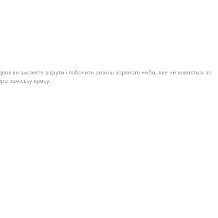
двох ви зможете відчути і побачити розкіш зоряного неба, яке не ховається за
про заміську красу.