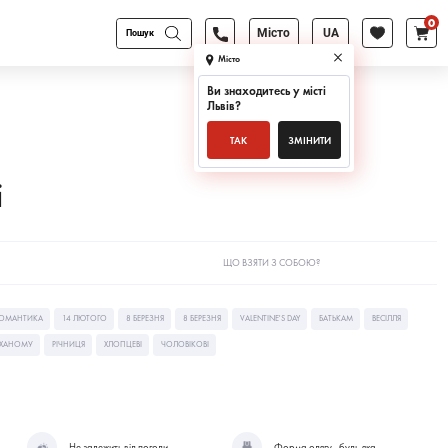
0
Products
Місто
UA
search
Місто
Ви знаходитесь у місті
Львів
?
ТАК
ЗМІНИТИ
і
ЩО ВЗЯТИ З СОБОЮ?
ОМАНТИКА
14 ЛЮТОГО
8 БЕРЕЗНЯ
8 БЕРЕЗНЯ
VALENTINE'S DAY
БАТЬКАМ
ВЕСІЛЛЯ
ХАНОМУ
РІЧНИЦЯ
ХЛОПЦЕВІ
ЧОЛОВІКОВІ
Не залежить від погоди
Форма одягу - будь-яка