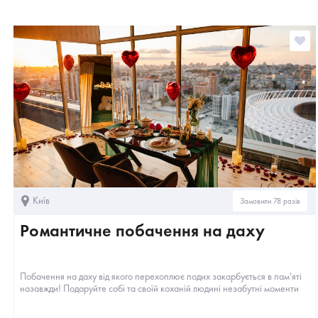
Київ
Замовили 78 разів
Романтичне побачення на даху
Побачення на даху від якого перехоплює подих закарбується в пам'яті
назавжди! Подаруйте собі та своїй коханій людині незабутні моменти
у...