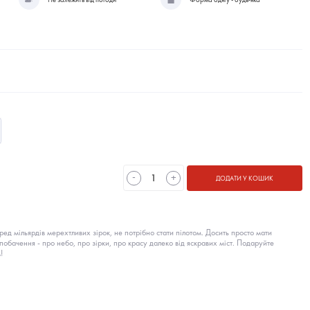
-
+
ДОДАТИ У КОШИК
д мільярдів мерехтливих зірок, не потрібно стати пілотом. Досить просто мати
побачення - про небо, про зірки, про красу далеко від яскравих міст. Подаруйте
!