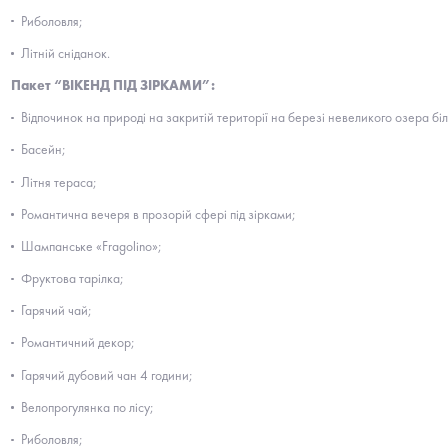
Риболовля;
Літній сніданок.
Пакет “
ВІКЕНД ПІД ЗІРКАМИ”:
Відпочинок на природі на закритій території на березі невеликого озера біл
Басейн;
Літня тераса;
Романтична вечеря в прозорій сфері під зірками;
Шампанське «Fragolino»;
Фруктова тарілка;
Гарячий чай;
Романтичний декор;
Гарячий дубовий чан 4 години;
Велопрогулянка по лісу;
Риболовля;