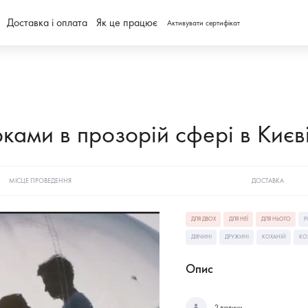
Доставка і оплата
Як це працює
Активувати сертифікат
рками в прозорій сфері в Києв
МІСЦЕ ПРОВЕДЕННЯ
ДОСТАВКА
ДЛЯ ДВОХ
ДЛЯ НЕЇ
ДЛЯ НЬОГО
Р
ДІВЧИНІ
ДРУЖИНІ
КОХАНІЙ
КО
Опис
2 людини