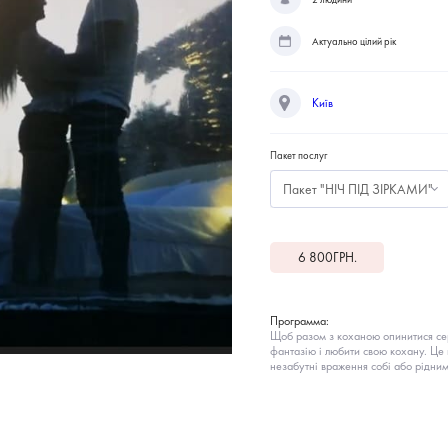
Актуально цілий рік
Київ
Пакет послуг
Пакет "НІЧ ПІД ЗІРКАМИ"
6 800
ГРН.
Программа:
Щоб разом з коханою опинитися сере
фантазію і любити свою кохану. Це 
незабутні враження собі або рідним