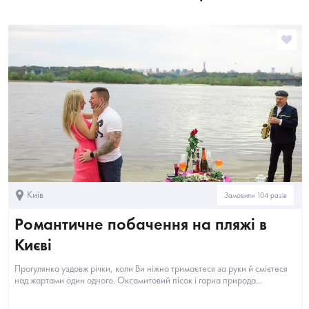
Київ
Замовили 104 разів
Романтичне побачення на пляжі в
Києві
Прогулянка уздовж річки, коли Ви ніжно тримаєтеся за руки й смієтеся
над жартами один одного. Оксамитовий пісок і гарна природа...