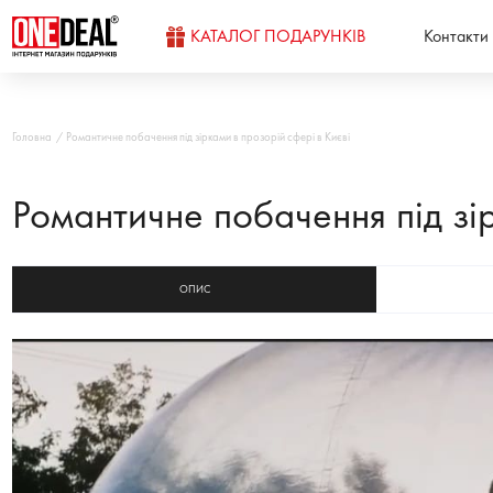
КАТАЛОГ ПОДАРУНКІВ
Контакти
Головна
Романтичне побачення під зірками в прозорій сфері в Києві
Романтичне побачення під зі
ОПИС