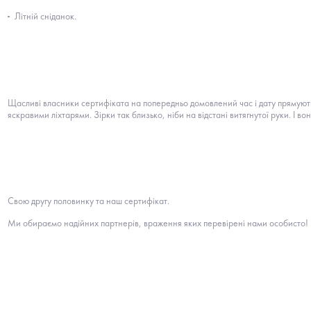
Літній сніданок.
Щасливі власники сертифіката на попередньо домовлений час і дату прямують 
яскравими ліхтарями. Зірки так близько, ніби на відстані витягнутої руки.
І во
Свою другу половинку та наш сертифікат.
Ми обираємо надійних партнерів, враження яких перевірені нами особисто!