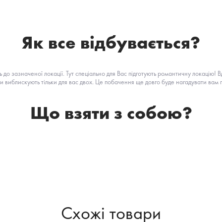
Як все відбувається?
до зазначеної локації. Тут спеціально для Вас підготують романтичну локацію!
В
ни виблискують тільки для вас двох. Це побачення ще довго буде нагадувати вам 
Що взяти з собою?
Схожі товари