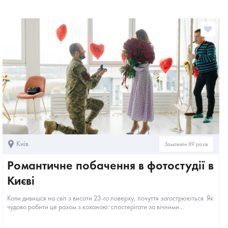
Київ
Замовили 89 разів
Романтичне побачення в фотостудії в
Києві
Коли дивишся на світ з висоти 23-го поверху, почуття загострюються. Як
чудово робити це разом з коханою: спостерігати за вічними...