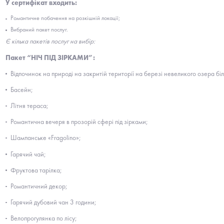
У сертифікат входить:
Романтичне побачення на розкішній локації;
Вибраний пакет послуг.
Є кілька пакетів послуг на вибір:
Пакет “
НІЧ ПІД ЗІРКАМИ”:
Відпочинок на природі на закритій території на березі невеликого озера біл
Басейн;
Літня тераса;
Романтична вечеря в прозорій сфері під зірками;
Шампанське «Fragolino»;
Гарячий чай;
Фруктова тарілка;
Романтичний декор;
Гарячий дубовий чан 3 години;
Велопрогулянка по лісу;