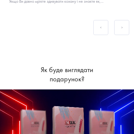
Якщо Ви давно мрієте здивувати кохану і не знаєте як,...
Як буде виглядати
подарунок?