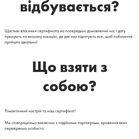
відбувається?
Щасливі власники сертифіката на попередньо домовлений час і дату
прямують на вказану локацію, де для них підготують все, щоб побачення
пройшло ідеально!
Що взяти з
собою?
Романтичний настрій та наш сертифікат!
Ми співпрацюємо виключно з надійними партнерами, враження яких
перевіряємо особисто.