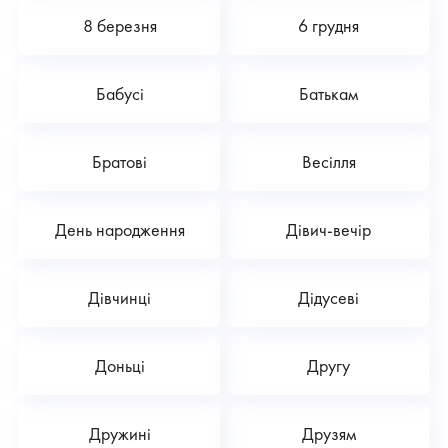
8 березня
6 грудня
Бабусі
Батькам
Братові
Весілля
День народження
Дівич-вечір
Дівчинці
Дідусеві
Доньці
Другу
Дружині
Друзям