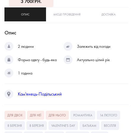
3 700
ГРН.
ОПИС
МІСЦЕ ПРОВЕДЕННЯ
ДОСТАВКА
Опис
2 людини
Залежить від погоди
Форма одягу - будь-яка
Актуально цілий рік
1 година
Кам'янець-Подільський
ДЛЯ ДВОХ
ДЛЯ НЕЇ
ДЛЯ НЬОГО
РОМАНТИКА
14 ЛЮТОГО
8 БЕРЕЗНЯ
8 БЕРЕЗНЯ
VALENTINE'S DAY
БАТЬКАМ
ВЕСІЛЛЯ