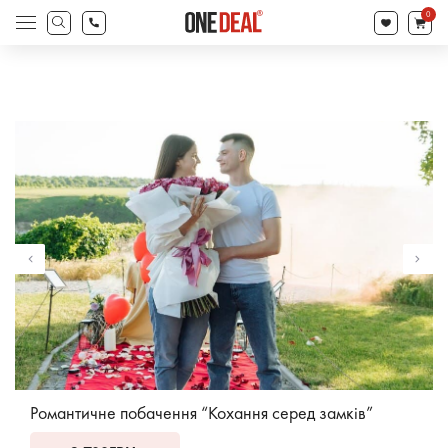
search
0
Products
search
Романтичне побачення “Кохання серед замків”