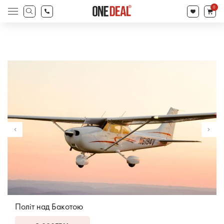
search
0
Products
search
Політ над Бакотою