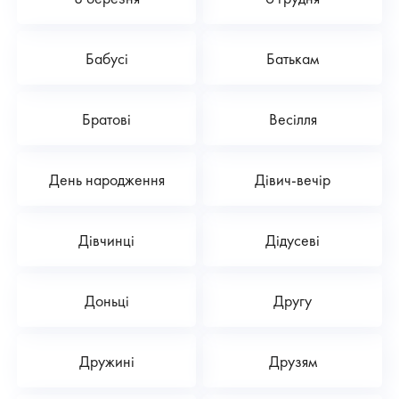
Бабусі
Батькам
Братові
Весілля
День народження
Дівич-вечір
Дівчинці
Дідусеві
Доньці
Другу
Дружині
Друзям