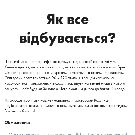
Як все
відбувається?
Щасливі власники сертифіката прямують до локації аероклуб у м.
Хмельницький, де їх зустріне пілот, який запросить на борт літака Piper
Cherokee, для наповнення яскравими емоціями та новими враженнями.
Оглядовий політ триватиме 90 – 120 хвилин, і за цей час можна
насолодитися прекрасними видами, поглянути на звичні місця з нового
ракурсу. Політ буде здійснено з міста Хмельницького до Бакоти і назад.
Літак буде пролітати над неймовірними просторами Кам’янця-
Подільського, також Ви зможете помилуватися живописними краєвидами
Бакоти та Хотина!
Обмеження:
Максимальна вага пасажирів до 180 кг. (не рахуючи пілота);