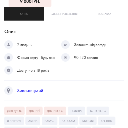
9 000
ГРН.
ОПИС
МІСЦЕ ПРОВЕДЕННЯ
ДОСТАВКА
Опис
2 людини
Залежить від погоди
Форма одягу - будь-яка
90-120 хвилин
Доступно з 18 років
Хмельницький
ДЛЯ ДВОХ
ДЛЯ НЕЇ
ДЛЯ НЬОГО
ПОВІТРЯ
14 ЛЮТОГО
8 БЕРЕЗНЯ
АКТИВ
БАБУСІ
БАТЬКАМ
БРАТОВІ
ВЕСІЛЛЯ