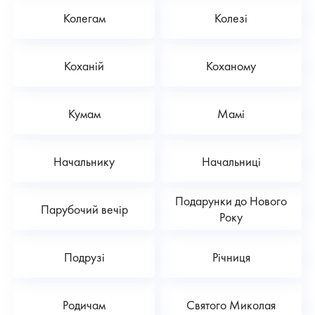
Колегам
Колезі
Коханій
Коханому
Кумам
Мамі
Начальнику
Начальниці
Подарунки до Нового
Парубочий вечір
Року
Подрузі
Річниця
Родичам
Святого Миколая