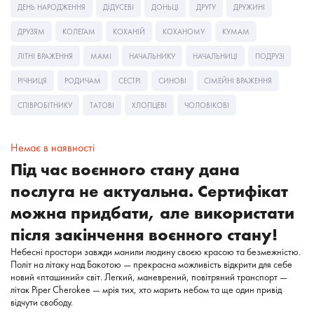
ДЕНЬ НАРОДЖЕННЯ
ДІДУСЕВІ
ДОНЬЦІ
ДРУГУ
ДРУЖИНІ
ДРУЗЯМ
КОЛЕГАМ
КОХАНІЙ
КОХАНОМУ
КУМАМ
ЛІТНІ ВРАЖЕННЯ
МАМІ
НАЧАЛЬНИКУ
НАЧАЛЬНИЦІ
ПОДРУЗІ
РІЧНИЦЯ
РОДИЧАМ
СЕСТРІ
СИНОВІ
СІМЕЙНІ ВРАЖЕННЯ
СПІВРОБІТНИКУ
ТАТОВІ
ХЛОПЦЕВІ
ЧОЛОВІКОВІ
Немає в наявності
Під час воєнного стану дана
послуга не актуальна. Сертифікат
можна придбати, але використати
після закінчення воєнного стану!
Небесні простори завжди манили людину своєю красою та безмежністю.
Політ на літаку над Бакотою — прекрасна можливість відкрити для себе
новий «пташиний» світ. Легкий,
маневрений,
повітряний транспорт —
літак Piper Cherokee — мрія тих, хто марить небом та ще один привід
відчути свободу.