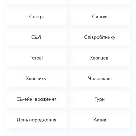
Сестрі
Синові
Сім'ї
Співробітнику
Татові
Хлопцеві
Хлопчику
Чоловікові
Сімейні враження
Тури
День народження
Актив