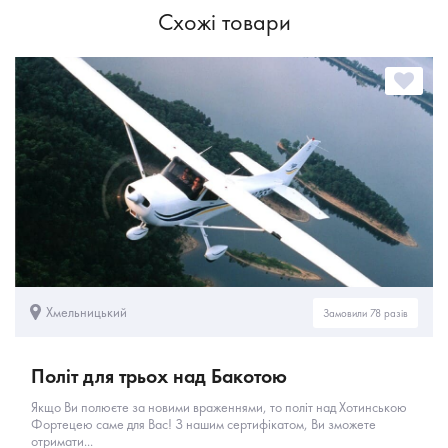
Схожі товари
Хмельницький
Замовили 78 разів
Політ для трьох над Бакотою
Якщо Ви полюєте за новими враженнями, то політ над Хотинською
Фортецею саме для Вас! З нашим сертифікатом, Ви зможете
отримати...