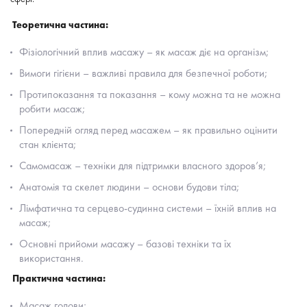
Теоретична частина:
Фізіологічний вплив масажу – як масаж діє на організм;
Вимоги гігієни – важливі правила для безпечної роботи;
Протипоказання та показання – кому можна та не можна
робити масаж;
Попередній огляд перед масажем – як правильно оцінити
стан клієнта;
Самомасаж – техніки для підтримки власного здоров’я;
Анатомія та скелет людини – основи будови тіла;
Лімфатична та серцево-судинна системи – їхній вплив на
масаж;
Основні прийоми масажу – базові техніки та їх
використання.
Практична частина:
Масаж голови;