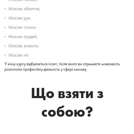
Масаж обличчя;
Масаж рук;
Масаж спини;
Масаж грудей;
Масаж живота;
Масаж ніг.
У кінці курсу відбувається іспит, після якого ви отримаєте можливість
розпочати професійну діяльність у сфері масажу.
Що взяти з
собою?