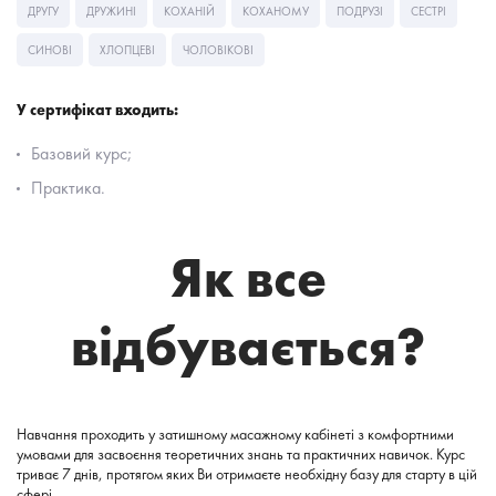
ДРУГУ
ДРУЖИНІ
КОХАНІЙ
КОХАНОМУ
ПОДРУЗІ
СЕСТРІ
СИНОВІ
ХЛОПЦЕВІ
ЧОЛОВІКОВІ
У сертифікат входить:
Базовий курс;
Практика.
Як все
відбувається?
Навчання проходить у затишному масажному кабінеті з комфортними
умовами для засвоєння теоретичних знань та практичних навичок. Курс
триває 7 днів, протягом яких Ви отримаєте необхідну базу для старту в цій
сфері.