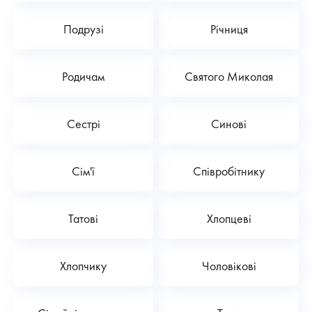
Подрузі
Річниця
Родичам
Святого Миколая
Сестрі
Синові
Сім'ї
Співробітнику
Татові
Хлопцеві
Хлопчику
Чоловікові