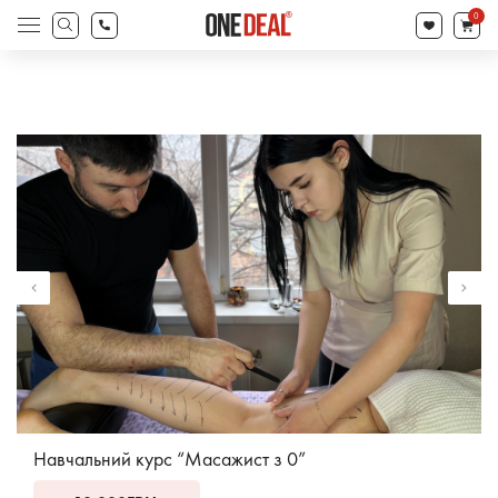
search
0
Products
search
Навчальний курс “Масажист з 0”