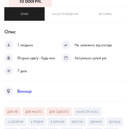
10 000
ГРН.
ОПИС
МІСЦЕ ПРОВЕДЕННЯ
ДОСТАВКА
Опис
1 людина
Не залежить від погоди
Форма одягу - будь-яка
Актуально цілий рік
7 днів
Вінниця
ДЛЯ НЕЇ
ДЛЯ НЬОГО
ДЛЯ ОДНОГО
МАЙСТЕР-КЛАС
14 ЖОВТНЯ
6 ГРУДНЯ
8 БЕРЕЗНЯ
БРАТОВІ
ДІВЧИНІ
ДОНЬЦІ