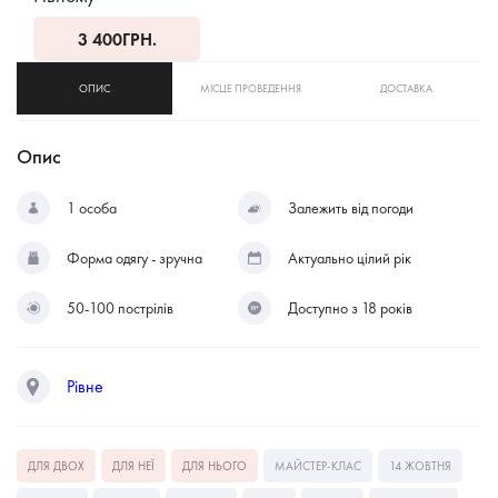
3 400
ГРН.
ОПИС
МІСЦЕ ПРОВЕДЕННЯ
ДОСТАВКА
Опис
1 особа
Залежить від погоди
Форма одягу - зручна
Актуально цілий рік
50-100 пострілів
Доступно з 18 років
Рівне
ДЛЯ ДВОХ
ДЛЯ НЕЇ
ДЛЯ НЬОГО
МАЙСТЕР-КЛАС
14 ЖОВТНЯ