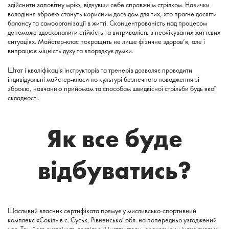
здійснити заповітну мрію, відчувши себе справжнім стрілком. Навички
володіння зброєю стануть корисним досвідом для тих, хто прагне досягти
балансу та самоорганізації в житті. Сконцентрованість над процесом
допоможе вдосконалити стійкість та витривалість в неочікуваних життєвих
ситуаціях. Майстер-клас покращить не лише фізичне здоров’я, але і
випрацює міцність духу та впорядкує думки.
Штат і кваліфікація інструкторів та тренерів дозволяє проводити
індивідуальні майстер-класи по культурі безпечного поводження зі
зброєю, навчанню прийомам та способам швидкісної стрільби будь якої
складності.
Як все буде
відбуватись?
Щасливий власник сертифіката прямує у мисливсько-спортивний
комплекс «Сокіл» в с. Суськ, Рівненської обл. на попередньо узгоджений