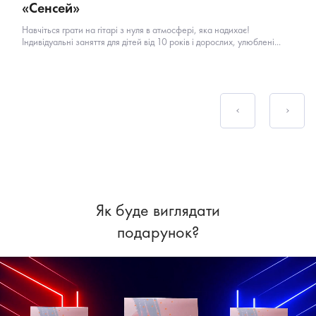
«Сенсей»
Навчіться грати на гітарі з нуля в атмосфері, яка надихає!
Індивідуальні заняття для дітей від 10 років і дорослих, улюблені...
Як буде виглядати
подарунок?