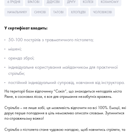
6 ГРУДНЯ
БРАТОВІ
ДІДУСЕВІ
ДРУГУ
КОЛЕЗІ
КОХАНОМУ
НАЧАЛЬНИКУ
СИНОВІ
ТАТОВІ
ХЛОПЦЕВІ
ЧОЛОВІКОВІ
У сертифікат входить:
50-100 пострілів з травматичного пістолета;
мішені;
оренда зброї;
індивідуальне користування майданчиком для практичної
стрільби;
постійний індивідуальний супровід, навчання від інструктора.
На території бази відпочинку “Сокіл”, що знаходиться неподалік міста
Рівне, в соснових лісах, є все для отримання незабутніх вражень.
Стрільба – не лише хобі, це можливість відпочити на всі 100%. Емоції, які
дарує перше попадання в ціль неможливо описати словами. Зупинитися
по-справжньому важко!
Стрільба з пістолета стане чудовою нагодою, щоб навчитись стріляти, та