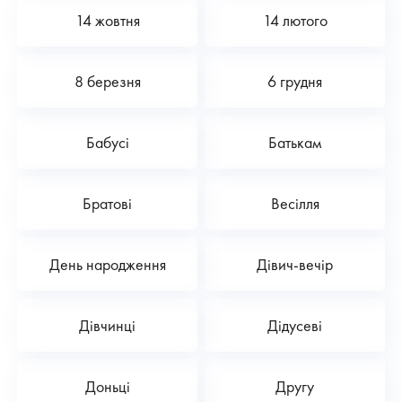
14 жовтня
14 лютого
8 березня
6 грудня
Бабусі
Батькам
Братові
Весілля
День народження
Дівич-вечір
Дівчинці
Дідусеві
Доньці
Другу