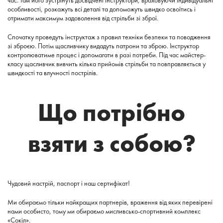
час. Там його зустрінуть досвідчені інструктори, враховуючи індивідуальні
особливості, розкажуть всі деталі та допоможуть швидко освоїтись і
отримати максимум задоволення від стрільби зі зброї.
Спочатку проведуть інструктаж з правил техніки безпеки та поводження
зі зброєю. Потім щасливчику видадуть патрони та зброю. Інструктор
контролюватиме процес і допомагати в разі потреби. Під час майстер-
класу щасливчик вивчить кілька прийомів стрільби та повправляється у
швидкості та влучності пострілів.
Що потрібно
взяти з собою?
Чудовий настрій, паспорт і наш сертифікат!
Ми обираємо тільки найкращих партнерів, враження від яких перевірені
нами особисто, тому ми обираємо мисливсько-спортивний комплекс
«Сокіл».