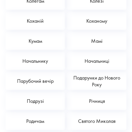
Колегам
Колезі
Коханій
Коханому
Кумам
Мамі
Начальнику
Начальниці
Подарунки до Нового
Парубочий вечір
Року
Подрузі
Річниця
Родичам
Святого Миколая