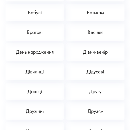
Бабусі
Батькам
Братові
Весілля
День народження
Дівич-вечір
Дівчинці
Дідусеві
Доньці
Другу
Дружині
Друзям