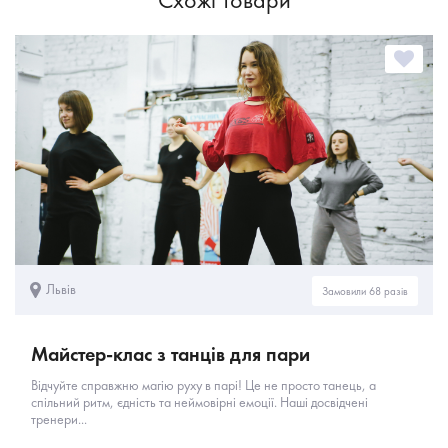
Львів
Замовили 68 разів
Майстер-клас з танців для пари
Відчуйте справжню магію руху в парі! Це не просто танець, а
спільний ритм, єдність та неймовірні емоції. Наші досвідчені
тренери...