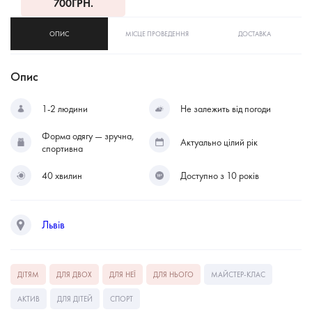
700
ГРН.
ОПИС
МІСЦЕ ПРОВЕДЕННЯ
ДОСТАВКА
Опис
1-2 людини
Не залежить від погоди
Форма одягу — зручна,
Актуально цілий рік
спортивна
40 хвилин
Доступно з 10 років
Львів
ДІТЯМ
ДЛЯ ДВОХ
ДЛЯ НЕЇ
ДЛЯ НЬОГО
МАЙСТЕР-КЛАС
АКТИВ
ДЛЯ ДІТЕЙ
СПОРТ