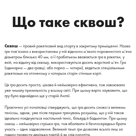
Що таке сквош?
Сквош
— ігровий ракетковий вид спорту в закритому приміщенні. Назва
гри пов’язана з використанням у ній відносно м’якого порожнистого м’яча
діаметром близько 40 мм, а її прабатьком вважається гра в ракетки, у
якій, на відміну від сквошу, використовується досить жорсткий м’яч. Гра
(одинарна — два гравці; або парна — чотири), ведеться спеціальними
ракетками на оточеному з чотирьох сторін стінами корті.
Ця гра досить проста, цікава й неймовірно ефективна, тож завоювала
уже чималу прихильність у всьому світі. При цьому варто зауважити, що
гру було віднайдено ще у старій Англії.
Практично усі початківці стверджують, що гра досить схожа із великим
тенісом, однак, уже після перших тренувань розумієш, що у ній також
ідеально поєднуються настільний теніс, більярд й бадмінтон. При цьому
сквош – неймовірно стрімка гра, тож вболівати й безпосередньо брати
участь – одне задоволення. Великий темп гри дозволяє всього лиш за
годину провести декілька партій й як слід попотіти.