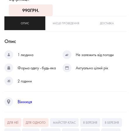
990
ГРН.
ОПИС
МІСЦЕ ПРОВЕДЕННЯ
ДОСТАВКА
Опис
1 людина
Не залежить від погоди
Форма одягу - будь-яка
Актуально цілий рік
2 години
Вінниця
ДЛЯ НЕЇ
ДЛЯ ОДНОГО
МАЙСТЕР-КЛАС
8 БЕРЕЗНЯ
8 БЕРЕЗНЯ