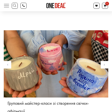
search
0
Products
search
Груповий майстер-класи зі створення свічки-
афірмації