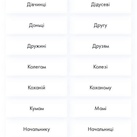
Дівчинці
Дідусеві
Доньці
Другу
Дружині
Друзям
Колегам
Колезі
Коханій
Коханому
Кумам
Мамі
Начальнику
Начальниці