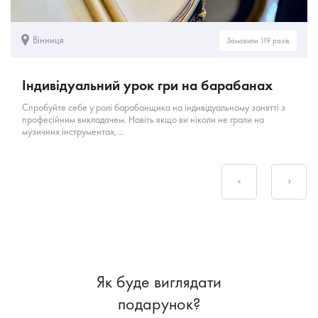
Вінниця
Замовили 119 разів
Індивідуальний урок гри на барабанах
Спробуйте себе у ролі барабанщика на індивідуальному занятті з
професійним викладачем. Навіть якщо ви ніколи не грали на
музичних інструментах,...
Як буде виглядати
подарунок?