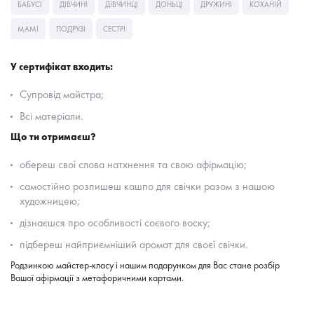
БАБУСІ
ДІВЧИНІ
ДІВЧИНЦІ
ДОНЬЦІ
ДРУЖИНІ
КОХАНІЙ
МАМІ
ПОДРУЗІ
СЕСТРІ
У сертифікат входить:
Супровід майстра;
Всі матеріали.
Що ти отримаєш?
обереш свої слова натхнення та свою афірмацію;
самостійно розпишеш кашпо для свічки разом з нашою
художницею;
дізнаєшся про особливості соєвого воску;
підбереш найприємніший аромат для своєї свічки.
Родзинкою майстер-класу і нашим подарунком для Вас стане розбір
Вашої афірмації з метафоричними картами.