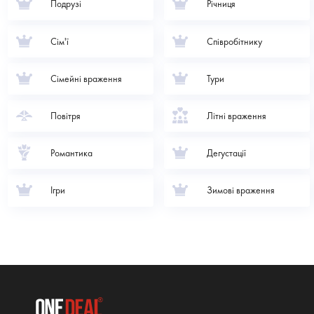
Подрузі
Річниця
Сім'ї
Співробітнику
Сімейні враження
Тури
Повітря
Літні враження
Романтика
Дегустації
Ігри
Зимові враження