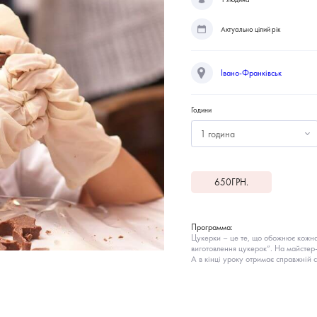
Актуально цілий рік
Івано-Франківськ
Години
1 година
650
ГРН.
Программа:
Цукерки – це те, що обожнює кожна 
виготовлення цукерок”. На майстер-
А в кінці уроку отримає справжній 