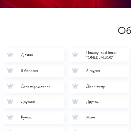
Об
Подарункові бокси
Дівчині
"ONEDEALBOX"
8 березня
6 грудня
День народження
Дівич-вечір
Дружині
Друзям
Кумам
Мамі