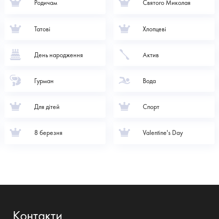
Родичам
Святого Миколая
Татові
Хлопцеві
День народження
Актив
Гурман
Вода
Для дітей
Спорт
8 березня
Valentine's Day
Контакти