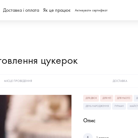
Доставка і оплата
Як це працює
Активувати сертифікат
товлення цукерок
МІСЦЕ ПРОВЕДЕННЯ
ДОСТАВКА
ДЛЯ ДВОХ
ДЛЯ НЕЇ
ДЛЯ НЬОГО
Д
ДЕНЬ НАРОДЖЕННЯ
ГУРМАН
МАЙСТ
Опис
1 людина