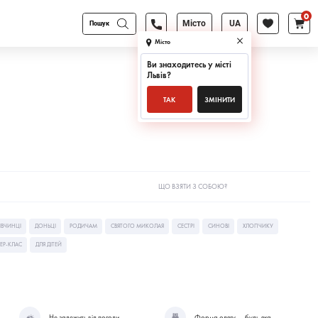
0
Products
Місто
UA
search
Місто
Ви знаходитесь у місті
Львів
?
ТАК
ЗМІНИТИ
ЩО ВЗЯТИ З СОБОЮ?
ІВЧИНЦІ
ДОНЬЦІ
РОДИЧАМ
СВЯТОГО МИКОЛАЯ
СЕСТРІ
СИНОВІ
ХЛОПЧИКУ
ЕР-КЛАС
ДЛЯ ДІТЕЙ
Не залежить від погоди
Форма одягу — будь-яка