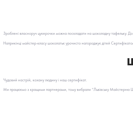
Зроблені власноруч цукерочки можна поскладати на шоколадну тафельку. До ре
Наприкінці майстер-класу шоколатьє урочисто нагороджує дітей Сертифікатом 
Щ
Чудовий настрій, кохану людину і наш сертифікат.
Ми працюємо з кращими партнерами, тому вибрали “Львівську Майстерню Шок