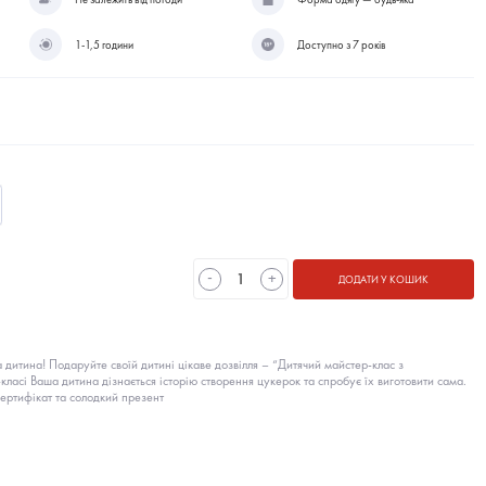
1-1,5 години
Доступно з 7 років
-
+
ДОДАТИ У КОШИК
дитина! Подаруйте своїй дитині цікаве дозвілля – “Дитячий майстер-клас з
класі Ваша дитина дізнається історію створення цукерок та спробує їх виготовити сама.
сертифікат та солодкий презент