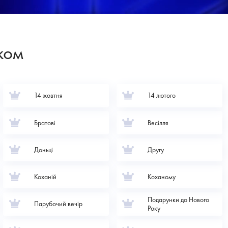
ком
14 жовтня
14 лютого
Братові
Весілля
Доньці
Другу
Коханій
Коханому
Подарунки до Нового
Парубочий вечір
Року