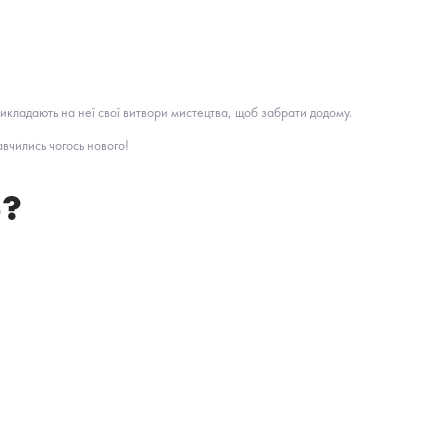
викладають на неї свої витвори мистецтва, щоб забрати додому.
вчились чогось нового!
ю?