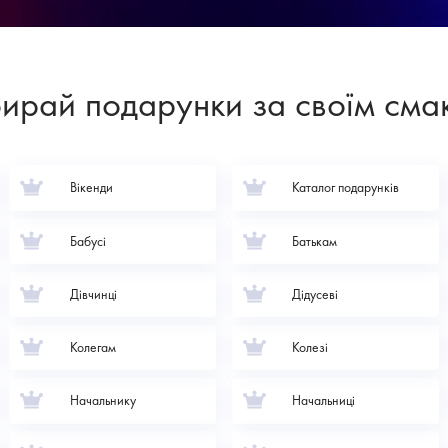
ирай подарунки за своїм сма
Вікенди
Каталог подарунків
Бабусі
Батькам
Дівчинці
Дідусеві
Колегам
Колезі
Начальнику
Начальниці