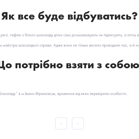
Як все буде відбуватись?
чі, тафлю з білого шоколаду дітки самі розмальовують чи підписують, а потім 
майстра шоколадної справи.‍ Адже вони не тільки весело проводили час, а й на
о потрібно взяти з собо
оладу” в м.Івано-Франківськ, враження від яких перевірили особисто.