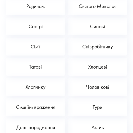
Родичам
Святого Миколая
Сестрі
Синові
Сім'ї
Співробітнику
Татові
Хлопцеві
Хлопчику
Чоловікові
Сімейні враження
Тури
День народження
Актив