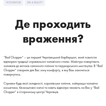
ЧОЛОВІКОВІ
SPA & BEAUTY
Де проходить
враження?
“Bad Chopper”
– це перший Чернівецький барбершоп, який повністю
відтворює традиції справжнього чоловічого стилю.
Майстри повертають
чоловіків до витоків салонного гоління та перукарського мистецтва. В “Bad
Chopper” створили для Вас зону комфорту, в яку Вам захочеться
повернутись.
Стрижки будь-якої складності, королівське гоління, найкраща чоловіча
косметика, безкоштовні напої та навіть відеоігри чекають на Вас у “Bad
Chopper” в історичному центрі
Чернівців.