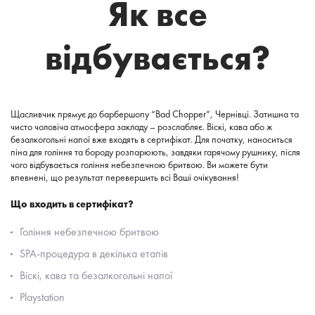
Як все
відбувається?
Щасливчик прямує до барбершопу “Bad Chopper”, Чернівці. Затишна та
чисто чоловіча атмосфера закладу – розслабляє. Віскі, кава або ж
безалкогольні напої вже входять в сертифікат. Для початку, наноситься
піна для гоління та бороду розпарюють, завдяки гарячому рушнику, після
чого відбувається гоління небезпечною бритвою. Ви можете бути
впевнені, що результат перевершить всі Ваші очікування!
Що входить в сертифікат?
Гоління небезпечною бритвою
SPA-процедура в декілька етапів
Віскі, кава та безалкогольні напої
Playstation