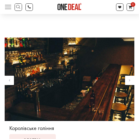
search
0
Products
search
Королівське гоління