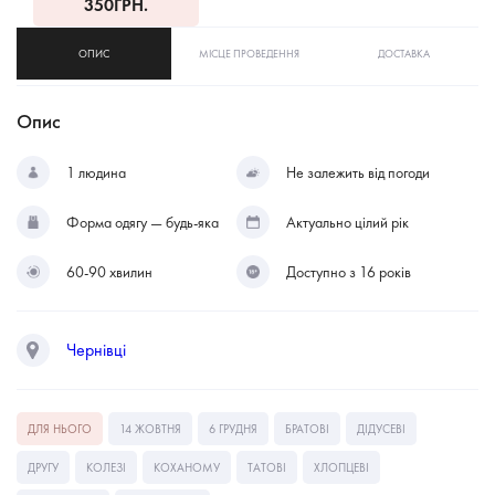
350
ГРН.
ОПИС
МІСЦЕ ПРОВЕДЕННЯ
ДОСТАВКА
Опис
1 людина
Не залежить від погоди
Форма одягу — будь-яка
Актуально цілий рік
60-90 хвилин
Доступно з 16 років
Чернівці
ДЛЯ НЬОГО
14 ЖОВТНЯ
6 ГРУДНЯ
БРАТОВІ
ДІДУСЕВІ
ДРУГУ
КОЛЕЗІ
КОХАНОМУ
ТАТОВІ
ХЛОПЦЕВІ