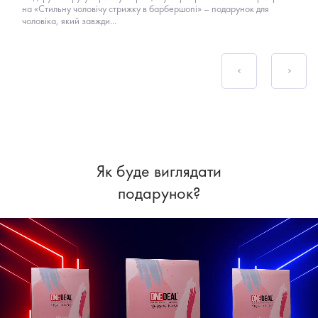
на «Стильну чоловічу стрижку в барбершопі» – подарунок для
чоловіка, який завжди...
Як буде виглядати
подарунок?