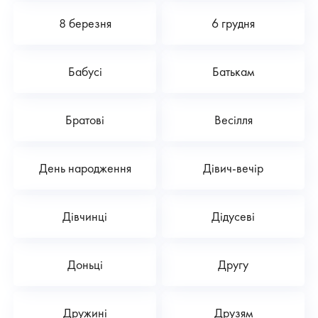
8 березня
6 грудня
Бабусі
Батькам
Братові
Весілля
День народження
Дівич-вечір
Дівчинці
Дідусеві
Доньці
Другу
Дружині
Друзям