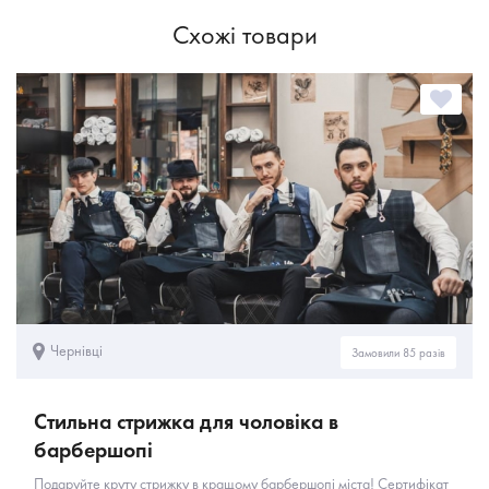
Схожі товари
Чернівці
Замовили 85 разів
Стильна стрижка для чоловіка в
барбершопі
Подаруйте круту стрижку в кращому барбершопі міста! Сертифікат