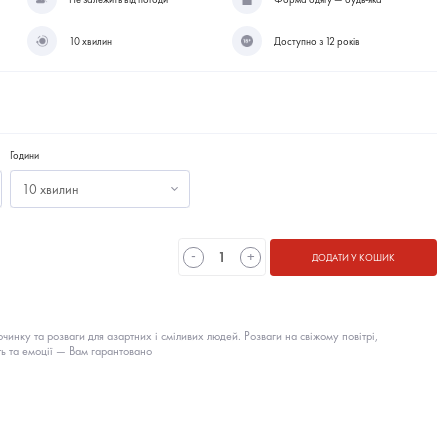
10 хвилин
Доступно з 12 років
Години
10 хвилин
-
+
ДОДАТИ У КОШИК
чинку та розваги для азартних і сміливих людей. Розваги на свіжому повітрі,
ть та емоції — Вам гарантовано