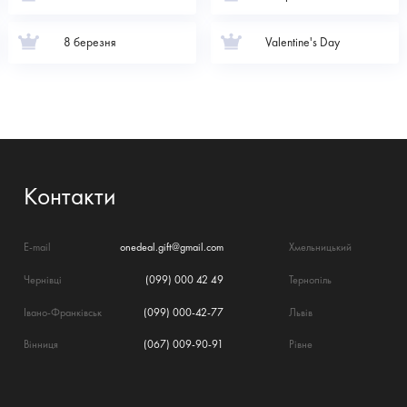
8 березня
Valentine's Day
Контакти
E-mail
onedeal.gift@gmail.com
Хмельницький
Чернівці
(099) 000 42 49
Тернопіль
Івано-Франківськ
(099) 000-42-77
Львів
Вінниця
(067) 009-90-91
Рівне