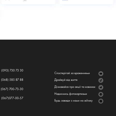
(093) 730 73 30
Спостерігай за враженнями
(068) 585 87 88
Драйвуй від життя
Дізнавайся про акції та новинки
(067) 700-73-30
Надихнись фотокартками
(067)077-00-57
Будь завжди з нами на зв'язку