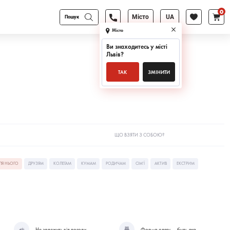
0
Products
Місто
UA
search
Місто
Ви знаходитесь у місті
Львів
?
ТАК
ЗМІНИТИ
ЩО ВЗЯТИ З СОБОЮ?
ЛЯ НЬОГО
ДРУЗЯМ
КОЛЕГАМ
КУМАМ
РОДИЧАМ
СІМ'Ї
АКТИВ
ЕКСТРИМ
Не залежить від погоди
Форма одягу — будь-яка