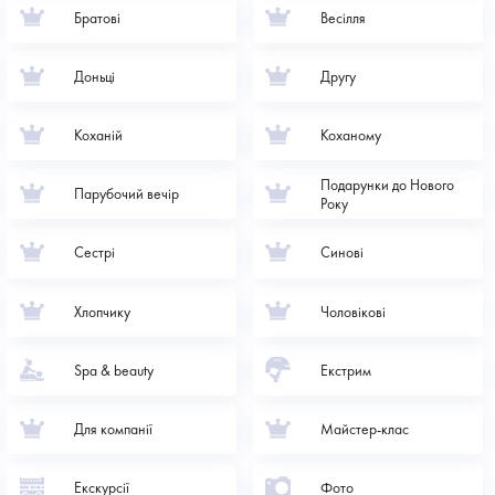
Братові
Весілля
Доньці
Другу
Коханій
Коханому
Подарунки до Нового
Парубочий вечір
Року
Сестрі
Синові
Хлопчику
Чоловікові
Spa & beauty
Екстрим
Для компанії
Майстер-клас
Екскурсії
Фото