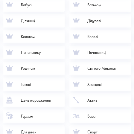
Бабусі
Батькам
Дівчинці
Дідусеві
Колегам
Колезі
Начальнику
Начальниці
Родичам
Святого Миколая
Татові
Хлопцеві
День народження
Актив
Гурман
Вода
Для дітей
Спорт