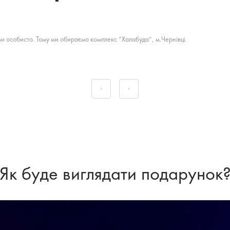
и особисто. Тому ми обираємо комплекс “Халабуда”, м.Чернівці.
Як буде виглядати подарунок