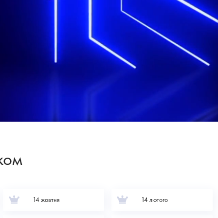
ком
14 жовтня
14 лютого