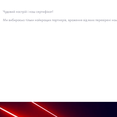
Чудовий настрій і наш сертифікат!
Ми вибираємо тільки найкращих партнерів, враження від яких перевірені нам