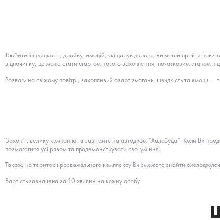
Любителі швидкості, драйву, емоцій, які дарує дорога, не могли пройти повз 
відпочинку, це може стати стартом нового захоплення, початковим етапом під
Розваги на свіжому повітрі, захопливий азарт змагань, швидкість та емоції — 
Захопіть велику компанію та завітайте на автодром “Халабуда”. Коли Ви про
позмагатися усі разом та продемонструвати свої уміння.
Також, на території розважального комплексу Ви зможете знайти охолоджуючі
Вартість зазначена за 10 хвилин на кожну особу.
Щ