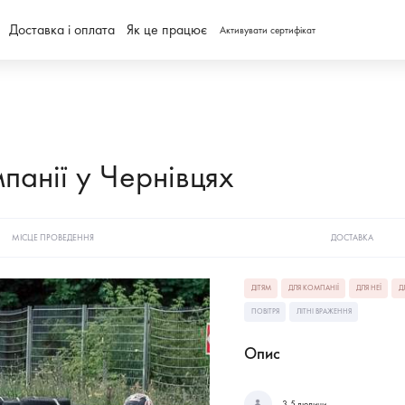
Доставка і оплата
Як це працює
Активувати сертифікат
панії у Чернівцях
МІСЦЕ ПРОВЕДЕННЯ
ДОСТАВКА
ДІТЯМ
ДЛЯ КОМПАНІЇ
ДЛЯ НЕЇ
Д
ПОВІТРЯ
ЛІТНІ ВРАЖЕННЯ
Опис
3-5 людини