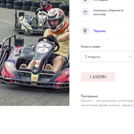
Актуально з березня по
листопад
Чернівці
Кількість людей
3 людини
1 650
ГРН.
Программа:
Картинг – захоплюючий спосіб відпо
захопливий драйв змагань, швидкіс