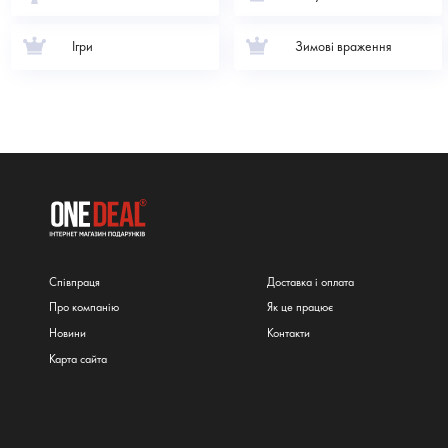
Ігри
Зимові враження
Співпраця
Доставка і оплата
Про компанію
Як це працює
Новини
Контакти
Карта сайта