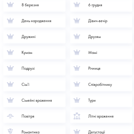
8 березня
6 грудня
День народження
Дівич-вечір
Дружині
Друзям
Кумам
Мамі
Подрузі
Річниця
Сім'ї
Співробітнику
Сімейні враження
Тури
Повітря
Літні враження
Романтика
Дегустації