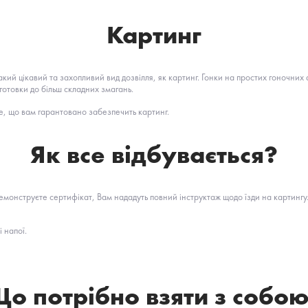
Картинг
такий цікавий та захопливий вид дозвілля, як картинг. Гонки на простих гоночн
готовки до більш складних змагань.
те, що вам гарантовано забезпечить картинг.
Як все відбувається?
демонструєте сертифікат, Вам нададуть повний інструктаж щодо їзди на картинг
 напої.
о потрібно взяти з собо