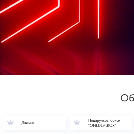
Об
Подарункові бокси
Дівчині
"ONEDEALBOX"