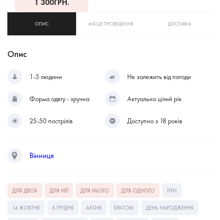
1 300
ГРН.
ОПИС
МІСЦЕ ПРОВЕДЕННЯ
ДОСТАВКА
Опис
1-5 людини
Не залежить від погоди
Форма одягу - зручна
Актуально цілий рік
25-50 пострілів
Доступно з 18 років
Вінниця
ДЛЯ ДВОХ
ДЛЯ НЕЇ
ДЛЯ НЬОГО
ДЛЯ ОДНОГО
ІГРИ
14 ЖОВТНЯ
6 ГРУДНЯ
АКТИВ
БРАТОВІ
ДЕНЬ НАРОДЖЕННЯ