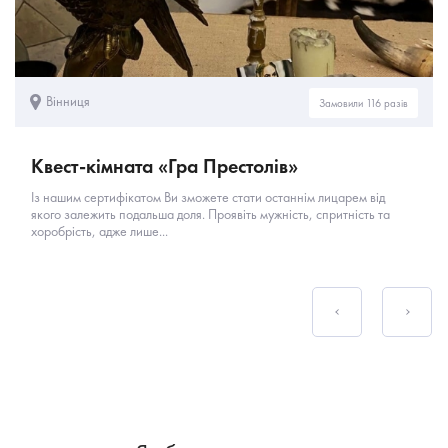
Вінниця
Замовили 116 разів
Квест-кімната «Гра Престолів»
Із нашим сертифікатом Ви зможете стати останнім лицарем від
якого залежить подальша доля. Проявіть мужність, спритність та
хоробрість, адже лише...