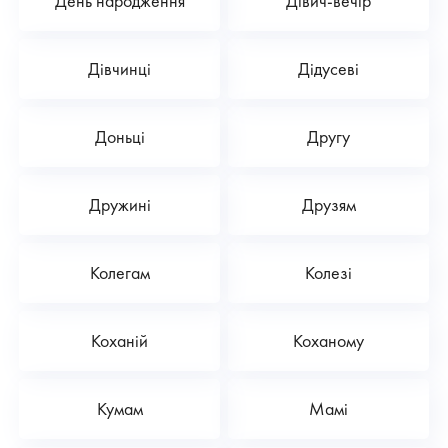
День народження
Дівич-вечір
Дівчинці
Дідусеві
Доньці
Другу
Дружині
Друзям
Колегам
Колезі
Коханій
Коханому
Кумам
Мамі