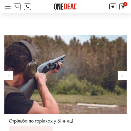
search
0
Products
search
Стрільба по тарілках у Вінниці