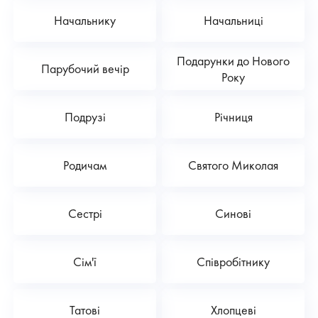
Начальнику
Начальниці
Подарунки до Нового
Парубочий вечір
Року
Подрузі
Річниця
Родичам
Святого Миколая
Сестрі
Синові
Сім'ї
Співробітнику
Татові
Хлопцеві