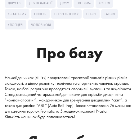
ДІДУСЕВІ
ДЛЯ КОМПАНІЇ
ДРУГУ
ЕКСТРИМ
КОЛЕЗІ
КОХАНОМУ
СИНОВІ
СПІВРОБІТНИКУ
СПОРТ
ТАТОВІ
ХЛОПЦЕВІ
ЧОЛОВІКОВІ
Про базу
На майданчиках (лініях) представлені траєкторії польотів різних рівнів
складності, з ціллю розвитку технічних та спортивних навичок стрільця.
Також, на базі регулярно проводяться спортивні змагання та чемпіонати.
Стенд оснащений чотирьма майданчиками для стрільби дисципліни
“компак-спортінг”, майданчиком для тренування дисципліни “скит”, а
також дисципліни “АВТ” (Auto Ball Trap). Також встановлено 26 машинок
для метання тарілок Promatic та 5 машинок компанії Nasta.
Кількість машинок буде поповнюватись!