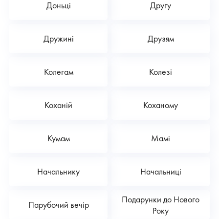
Доньці
Другу
Дружині
Друзям
Колегам
Колезі
Коханій
Коханому
Кумам
Мамі
Начальнику
Начальниці
Подарунки до Нового
Парубочий вечір
Року