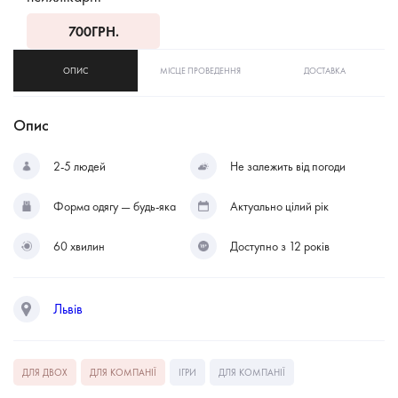
700
ГРН.
ОПИС
МІСЦЕ ПРОВЕДЕННЯ
ДОСТАВКА
Опис
2-5 людей
Не залежить від погоди
Форма одягу — будь-яка
Актуально цілий рік
60 хвилин
Доступно з 12 років
Львів
ДЛЯ ДВОХ
ДЛЯ КОМПАНІЇ
ІГРИ
ДЛЯ КОМПАНІЇ