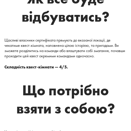
відбуватись?
Щасливі власники сертифіката прямують до вказаної локації, де
чекатиме квест-кімната, наповнена цілою історією, та пригодами. Ви
зможете розділитись на команди або влаштувати собі змагання, почавши
проходити цей квест окремими командами одночасно.
Складність квест-кімнати — 4/5.
Що потрібно
взяти з собою?