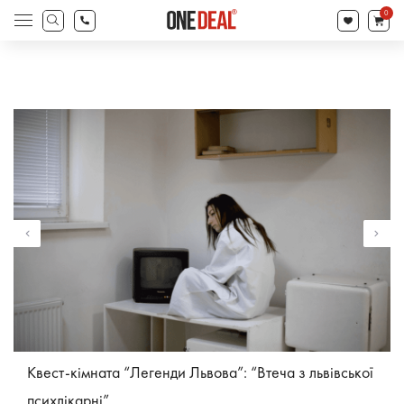
search
0
Products
search
Квест-кімната “Легенди Львова”: “Втеча з львівської
психлікарні”