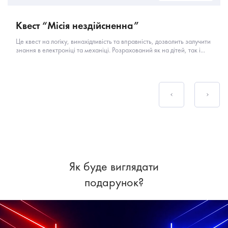
Квест “Місія нездійсненна”
Це квест на логіку, винахідливість та вправність, дозволить залучити
знання в електроніці та механіці. Розрахований як на дітей, так і...
Як буде виглядати
подарунок?