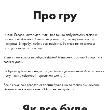
Про гру
Жителі Львова часто чують чутки про те, що відбувається у львівській
психлікарні. Але ніхто й не може уявити того, що відбувається там
насправді. Випробуй себе у ролі пацієнта, бо лише так ти зможеш
розгадати місцеву таємницю.
У цих стінах колись перебував відомий бізнесмен, засланий сюди після
великої угоди.
Чи був він дійсно хворим до того, як його сюди помістили? Або, можливо,
помутніння у свідомості народилися вже тут?
Вам з командою доведеться пройти буквально по стопах бізнесмена і
дізнатися, як він зумів втекти? А може і не зумів …?
Як все буде