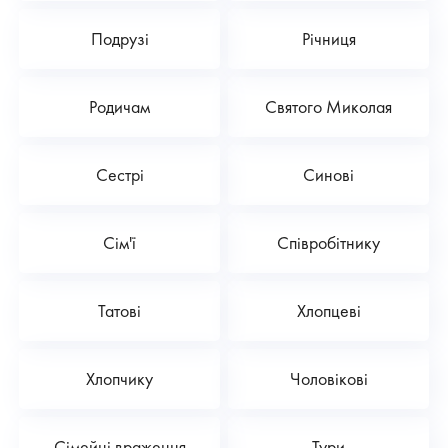
Подрузі
Річниця
Родичам
Святого Миколая
Сестрі
Синові
Сім'ї
Співробітнику
Татові
Хлопцеві
Хлопчику
Чоловікові
Сімейні враження
Тури