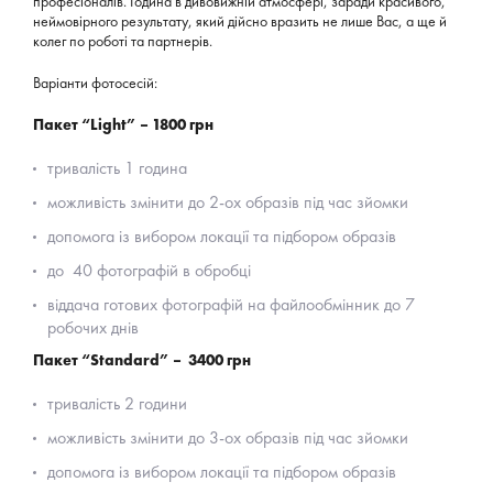
професіоналів. Година в дивовижній атмосфері, заради красивого,
неймовірного результату, який дійсно вразить не лише Вас, а ще й
колег по роботі та партнерів.
Варіанти фотосесій:
Пакет “Light” – 1800 грн
тривалість 1 година
можливість змінити до 2-ох образів під час зйомки
допомога із вибором локації та підбором образів
до 40 фотографій в обробці
віддача готових фотографій на файлообмінник до 7
робочих днів
Пакет “Standard” – 3400 грн
тривалість 2 години
можливість змінити до 3-ох образів під час зйомки
допомога із вибором локації та підбором образів