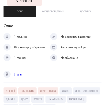
2 500
ГРН.
ОПИС
МІСЦЕ ПРОВЕДЕННЯ
ДОСТАВКА
Опис
1 людина
Не залежить від погоди
Форма одягу - будь-яка
Актуально цілий рік
1 година
Необмежено
Львів
ДЛЯ НЕЇ
ДЛЯ НЬОГО
ДЛЯ ОДНОГО
ФОТО
ДЕНЬ НАРОДЖЕННЯ
ДІВЧИНІ
ДРУГУ
КОЛЕЗІ
НАЧАЛЬНИКУ
НАЧАЛЬНИЦІ