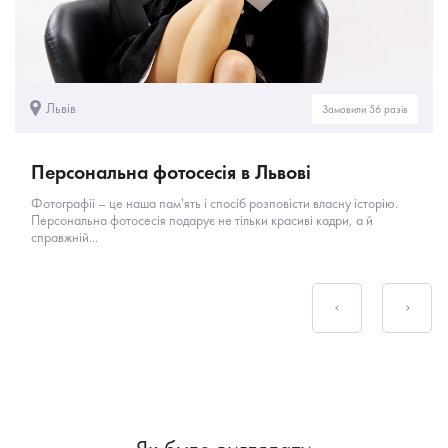
Львів
Замовили 56 разів
Персональна фотосесія в Львові
Фотографії – це наша пам'ять і спосіб розповісти власну історію.
Персональна фотосесія подарує не тільки красиві кадри, а й
справжній...