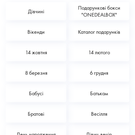
Подарункові бокси
Дівчині
"ONEDEALBOX"
Вікенди
Каталог подарунків
14 жовтня
14 лютого
8 березня
6 грудня
Бабусі
Батькам
Братові
Весілля
День народження
Дівич-вечір