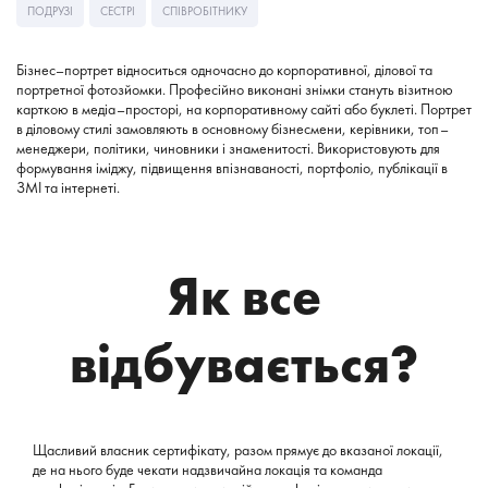
ПОДРУЗІ
СЕСТРІ
СПІВРОБІТНИКУ
Бізнес
–
портрет
відноситься
одночасно
до
корпоративної
,
ділової
та
портретної
фотозйомки
.
Професійно
виконані
знімки
стануть
візитною
карткою
в
медіа
–
просторі
,
на
корпоративному
сайті
або
буклеті
.
Портрет
в
діловому
стилі
замовляють
в
основному
бізнесмени
,
керівники
,
топ
–
менеджери
,
політики
,
чиновники
і
знаменитості
.
Використовують
для
формування
іміджу
,
підвищення
впізнаваності
,
портфоліо
,
публікації
в
ЗМІ
та
інтернеті
.
Як все
відбувається?
Щасливий власник сертифікату, разом прямує до вказаної локації,
де на нього буде чекати надзвичайна локація та команда