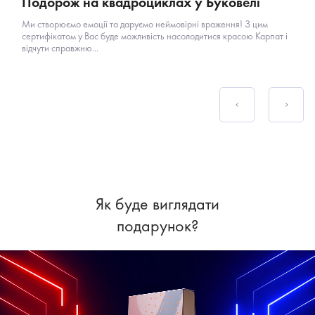
Подорож на квадроциклах у Буковелі
Ми створюємо емоції та даруємо неймовірні враження! З цим
сертифікатом у Вас буде можливість насолодитися красою Карпат і
відчути справжню...
Як буде виглядати
подарунок?