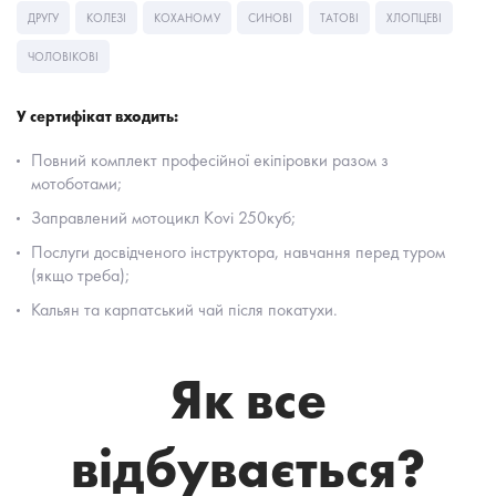
ДРУГУ
КОЛЕЗІ
КОХАНОМУ
СИНОВІ
ТАТОВІ
ХЛОПЦЕВІ
ЧОЛОВІКОВІ
У сертифікат входить:
Повний комплект професійної екіпіровки разом з
мотоботами;
Заправлений мотоцикл Кovі 250куб;
Послуги досвідченого інструктора, навчання перед туром
(якщо треба);
Кальян та карпатський чай після покатухи.
Як все
відбувається?