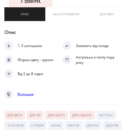
1 200
ГРН.
ОПИС
МІСЦЕ ПРОВЕДЕННЯ
ДОСТАВКА
Опис
1-3 мотоцикла
Залежить від погоди
Актуально в теплу пору
Форма одягу - зручна
року
Від 2 до 8 годин
Коломия
ДЛЯ ДВОХ
ДЛЯ НЕЇ
ДЛЯ НЬОГО
ДЛЯ ОДНОГО
ЕКСТРИМ
14 ЖОВТНЯ
6 ГРУДНЯ
АКТИВ
БРАТОВІ
ДІВЧИНІ
ДІДУСЕВІ