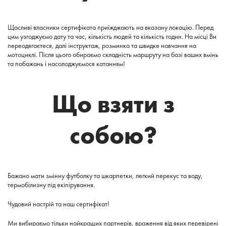
Щасливі власники сертифіката приїжджають на вказану локацію. Перед
цим узгоджуємо дату та час, кількість людей та кількість годин. На місці Ви
переодягаєтеся, далі інструктаж, розминка та швидке навчання на
мотоциклі. Після цього обираємо складність маршруту на базі ваших вмінь
та побажань і насолоджуємося катанням!
Що взяти з
собою?
Бажано мати змінну футболку та шкарпетки, легкий перекус та воду,
термобілизну під екіпірування.
Чудовий настрій та наш сертифікат!
Ми вибираємо тільки найкращих партнерів, враження від яких перевірені