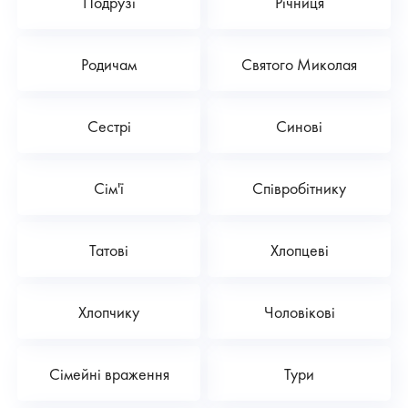
Подрузі
Річниця
Родичам
Святого Миколая
Сестрі
Синові
Сім'ї
Співробітнику
Татові
Хлопцеві
Хлопчику
Чоловікові
Сімейні враження
Тури