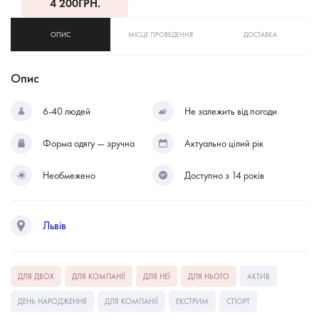
4 200
ГРН.
ОПИС
МІСЦЕ ПРОВЕДЕННЯ
ДОСТАВКА
Опис
6-40 людей
Не залежить від погоди
Форма одягу — зручна
Актуально цілий рік
Необмежено
Доступно з 14 років
Львів
ДЛЯ ДВОХ
ДЛЯ КОМПАНІЇ
ДЛЯ НЕЇ
ДЛЯ НЬОГО
АКТИВ
ДЕНЬ НАРОДЖЕННЯ
ДЛЯ КОМПАНІЇ
ЕКСТРИМ
СПОРТ