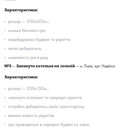
Характеристики:
розмір
— 200х300м.;
низька безпека гри
;
недобудована будівля та укриття
;
легко добиратись
;
можливість гри в дощ.
№3
—
Закинута котельня на зеленій
— м. Львів, вул. Надійна.
Характеристики:
розмір
— 200х150м.;
закинута котельня та природні укриття
;
потрібно добиратись своїм транспортом
;
велика кількість укриттів
;
гра проводиться в середині будівлі та зовні
;