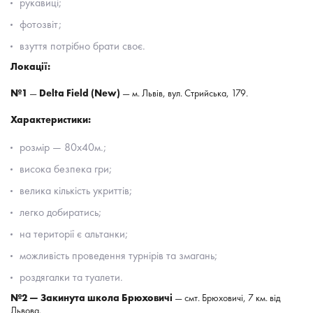
рукавиці
;
фотозвіт
;
взуття потрібно брати своє.
Локації:
№1
—
Delta Field (New)
— м. Львів, вул. Стрийська, 179.
Характеристики:
розмір
— 80х40м.;
висока безпека гри
;
велика кількість укриттів
;
легко добиратись
;
на території є альтанки
;
можливість проведення турнірів та змагань
;
роздягалки та туалети.
№2 — Закинута школа Брюховичі
— смт. Брюховичі, 7 км. від
Львова.