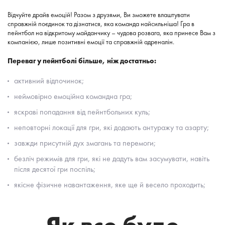
Відчуйте драйв емоцій! Разом з друзями, Ви зможете влаштувати
справжній поєдинок та дізнатися, яка команда найсильніша! Гра в
пейнтбол на відкритому майданчику – чудова розвага, яка принесе Вам з
компанією, лише позитивні емоції та справжній адреналін.
Переваг у пейнтболі більше, ніж достатньо:
активний відпочинок;
неймовірно емоційна командна гра;
яскраві попадання від пейнтбольних куль;
неповторні локації для гри, які додають антуражу та азарту;
завжди присутній дух змагань та перемоги;
безліч режимів для гри, які не дадуть вам засумувати, навіть
після десятої гри поспіль;
якісне фізичне навантаження, яке ще й весело проходить;