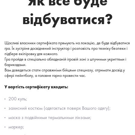
Як все буде
відбуватися?
Щасливі власники сертифіката прямують на локацію, де буде відбуватися
гра. Їх зустріне досвідчений інструктор і розповість про техніку безпеки і
підбере екіпіровку для кожного.
Гра пройде в спеціально обладнаній ігровій зоні з штучними укриттями і
барикадами.
Вам доведеться стати справжніми бійцями спецназу, отримати досвід у
сфері пейнтболу, а головне гарно провести час.
У вартість сертифікату входить:
200 куль
;
захисний костюм (одягається поверх Вашого одягу)
;
маска з подвійними термальними лінзами
;
маркер
;