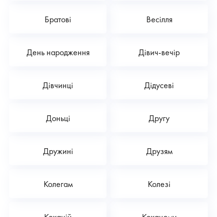
Братові
Весілля
День народження
Дівич-вечір
Дівчинці
Дідусеві
Доньці
Другу
Дружині
Друзям
Колегам
Колезі
Коханій
Коханому