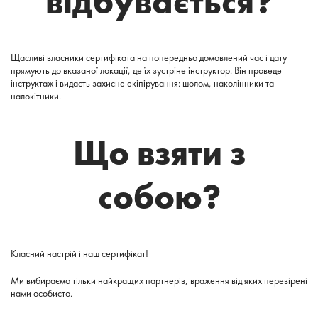
відбувається?
Щасливі власники сертифіката на попередньо домовлений час і дату
прямують до вказаної локації, де їх зустріне інструктор. Він проведе
інструктаж і видасть захисне екіпірування: шолом, наколінники та
налокітники.
Що взяти з
собою?
Класний настрій і наш сертифікат!
Ми вибираємо тільки найкращих партнерів, враження від яких перевірені
нами особисто.