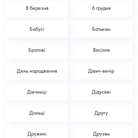
8 березня
6 грудня
Бабусі
Батькам
Братові
Весілля
День народження
Дівич-вечір
Дівчинці
Дідусеві
Доньці
Другу
Дружині
Друзям