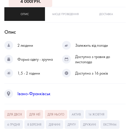
4 000
ГРН.
ОПИС
МІСЦЕ ПРОВЕДЕННЯ
ДОСТАВКА
Опис
2 людини
Залежить від погоди
Доступно з травня до
Форма одягу - зручна
листопада
1,5 - 2 години
Доступно з 16 років
Івано-Франківськ
ДЛЯ ДВОХ
ДЛЯ НЕЇ
ДЛЯ НЬОГО
АКТИВ
14 ЖОВТНЯ
6 ГРУДНЯ
8 БЕРЕЗНЯ
ДІВЧИНІ
ДРУГУ
ДРУЖИНІ
ЕКСТРИМ