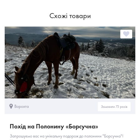
Схожі товари
Ворохта
Замовили 75 разів
Похід на Полонину «Борсучна»
Запрошуємо вас на унікальну подорож до полонини "Борсучна"!