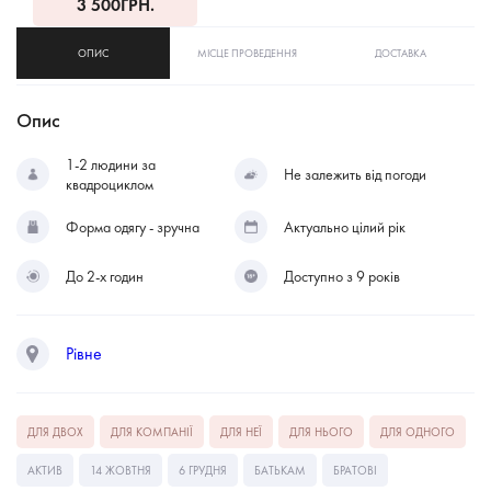
3 500
ГРН.
ОПИС
МІСЦЕ ПРОВЕДЕННЯ
ДОСТАВКА
Опис
1-2 людини за
Не залежить від погоди
квадроциклом
Форма одягу - зручна
Актуально цілий рік
До 2-х годин
Доступно з 9 років
Рівне
ДЛЯ ДВОХ
ДЛЯ КОМПАНІЇ
ДЛЯ НЕЇ
ДЛЯ НЬОГО
ДЛЯ ОДНОГО
АКТИВ
14 ЖОВТНЯ
6 ГРУДНЯ
БАТЬКАМ
БРАТОВІ