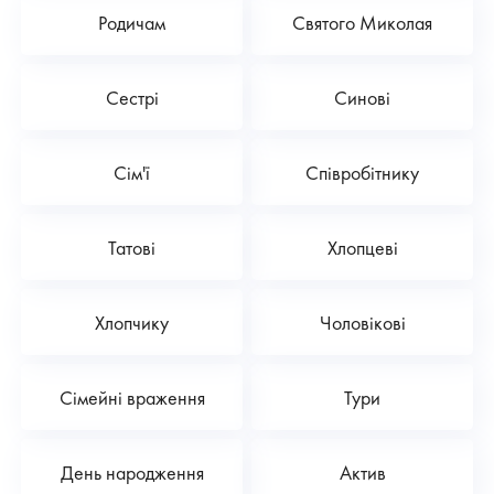
Родичам
Святого Миколая
Сестрі
Синові
Сім'ї
Співробітнику
Татові
Хлопцеві
Хлопчику
Чоловікові
Сімейні враження
Тури
День народження
Актив