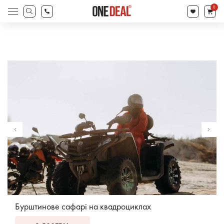
search
0
Products
search
Бурштинове сафарі на квадроциклах