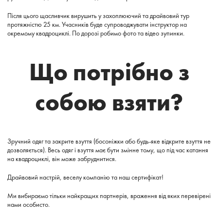
Після цього щасливчик вирушить у захоплюючий та драйвовий тур
протяжністю 25 км. Учасників буде супроводжувати інструктор на
окремому квадроциклі. По дорозі робимо фото та відео зупинки.
Що потрібно з
собою взяти?
Зручний одяг та закрите взуття (босоніжки або будь-яке відкрите взуття не
дозволяється). Весь одяг і взуття має бути змінне тому, що під час катання
на квадроциклі, він може забруднитися.
Драйвовий настрій, веселу компанію та наш сертифікат!
Ми вибираємо тільки найкращих партнерів, враження від яких перевірені
нами особисто.