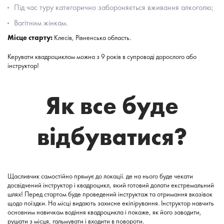
Під час туру категорично забороняється вживання алкоголю;
Вагітним жінкам.
Місце старту:
Клесів, Рівненська область.
Керувати квадроциклом можна з 9 років в супроводі дорослого або
інструктор!
Як все буде
відбуватися?
Щасливчик самостійно прямує до локації. де на нього буде чекати
досвідчений інструктор і квадроцикл, який готовий долати екстремальний
шлях! Перед стартом буде проведений інструктаж та отримання вказівок
щодо поїздки. На місці видають захисне екіпірування. Інструктор навчить
основним навичкам водіння квадроцикла і покаже, як його заводити,
рушати з місця, гальмувати і входити в повороти.