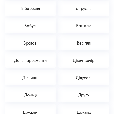
8 березня
6 грудня
Бабусі
Батькам
Братові
Весілля
День народження
Дівич-вечір
Дівчинці
Дідусеві
Доньці
Другу
Дружині
Друзям