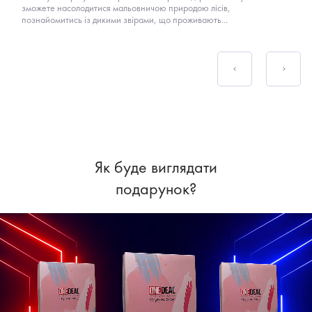
зможете насолодитися мальовничою природою лісів,
познайомитись із дикими звірами, що проживають...
Як буде виглядати
подарунок?