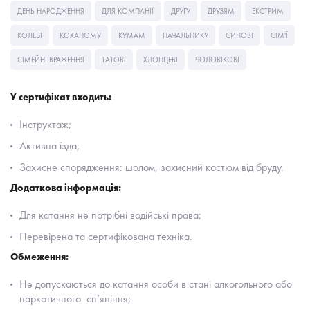
ДЕНЬ НАРОДЖЕННЯ
ДЛЯ КОМПАНІЇ
ДРУГУ
ДРУЗЯМ
ЕКСТРИМ
КОЛЕЗІ
КОХАНОМУ
КУМАМ
НАЧАЛЬНИКУ
СИНОВІ
СІМ'Ї
СІМЕЙНІ ВРАЖЕННЯ
ТАТОВІ
ХЛОПЦЕВІ
ЧОЛОВІКОВІ
У сертифікат входить:
Інструктаж;
Активна їзда;
Захисне спорядження: шолом, захисний костюм від бруду.
Додаткова інформація:
Для катання не потрібні водійські права;
Перевірена та сертифікована техніка.
Обмеження:
Не допускаються до катання особи в стані алкогольного або
наркотичного сп’яніння;